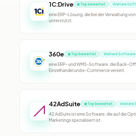
1C:Drive
Top bewertet
Weitere Sof
eine ERP-Lösung, die bei der Verwaltung von
unterstützt.
360e
Top bewertet
Weitere Software
eine ERP- und WMS-Software, die Back-Off
Einzelhandel und e-Commerce vereint.
42AdSuite
Top bewertet
Weitere 
42 AdSuite ist eine Software, die auf die O
Marketings spezialisiert ist.