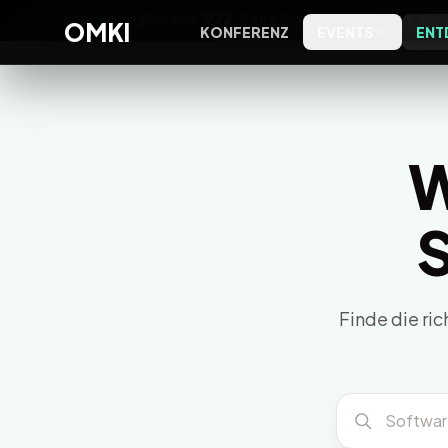
OMKI 2027
·
noch
222
Tage
·
Bielefeld
·
Early Bird €49
OMKI
KONFERENZ
EVENTS
ENT
OMKI on Screen
Software
OMKI 
Kostenlose Live-Streams zu
Tools, Bewertungen und
Exklus
Marketing & KI
Kategorien
Entsch
W
OMKI on Tour
Agenturen
Kostenlose Marketing- & KI-
Agenturprofile nach Leistung
S
Abende vor Ort
und Ort
Magazin
Editorial, Trends und
Finde die ri
Einordnung
Podcast
Das OMKI Podcast-Archiv