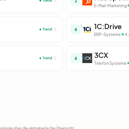
2
Trend
E-Mail-Marketing
1C:Drive
1
4
Trend
ERP-Systeme
4,
3CX
3
6
Trend
Telefon Systeme
pringe über die alphabetische Übersicht