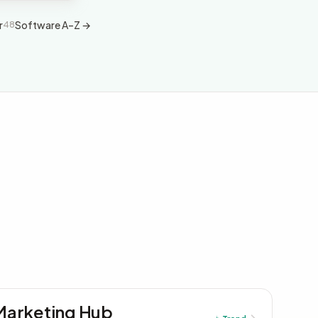
r
Software A–Z →
48
arketing Hub