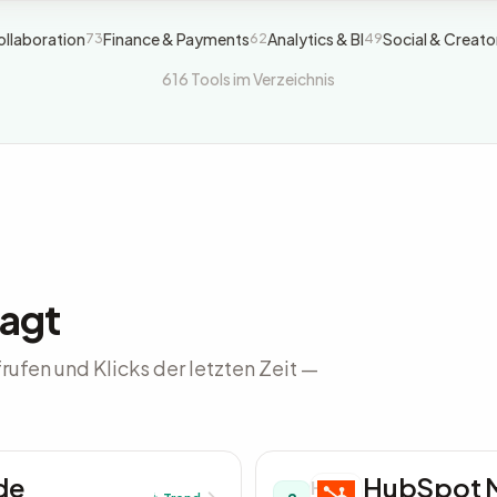
llaboration
Finance & Payments
Analytics & BI
Social & Creato
73
62
49
616 Tools im Verzeichnis
agt
ufen und Klicks der letzten Zeit —
de
HubSpot M
H