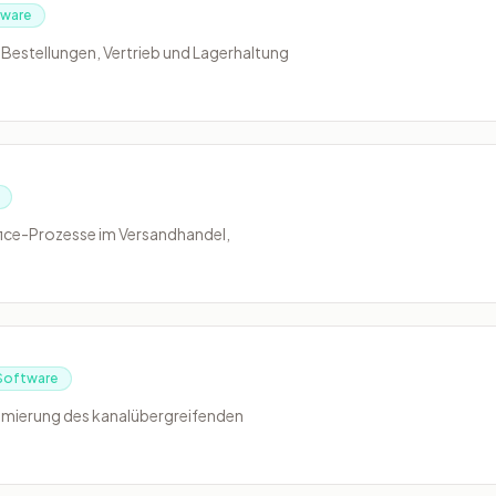
tware
 Bestellungen, Vertrieb und Lagerhaltung
ice-Prozesse im Versandhandel,
Software
ptimierung des kanalübergreifenden