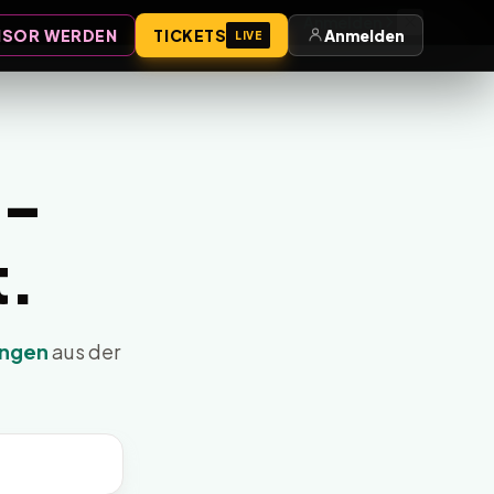
Anmelden
SOR WERDEN
TICKETS
Anmelden
LIVE
g-
t.
ungen
aus der