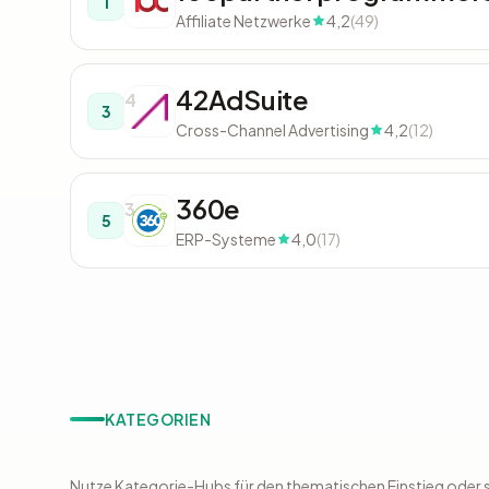
1
Affiliate Netzwerke
4,2
(49)
42AdSuite
4
3
Cross-Channel Advertising
4,2
(12)
360e
3
5
ERP-Systeme
4,0
(17)
KATEGORIEN
Nutze Kategorie-Hubs für den thematischen Einstieg oder s