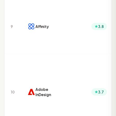
9
Affinity
3.8
Adobe
10
3.7
InDesign