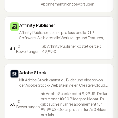
Abonnement nicht bevorzugen.
Affinity Publisher
Affinity Publisher ist eine professionelle DTP-
Software. Sie bietet alle Werkzeuge und Features,
damit Bilder,Grafiken und Texte zu Layouts für
10
ab Affinity Publisher kostet derzeit
digitale Publikationen und professionelle
4.1
·
·
Bewertungen
49,99 €.
Drucklegung. Zudem gibt es Vorlagen für Bücher,
Magazine, soziale Medien, Mock-ups und noch viele
mehr.
Adobe Stock
Mit Adobe Stock kannst du Bilder und Videos von
der Adobe Stock-Website in vielen Creative Cloud-
Anwendungen mit einem einzigen Mausklick öffnen
ab Adobe Stock kostet 9,99 US-Dollar
und direkt in deiner Creative Cloud speichern,
pro Monat für 10 Bilder pro Monat. Es
sodass sie in den meisten Creative Cloud-
10
3.5
·
·
gibt auch ein Jahresabonnement für
Programmen und mobilen Apps unmittelbar
Bewertungen
99,99 US-Dollar pro Jahr für 750 Bilder
abrufbar sind. Somit sparst
pro Jahr.