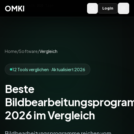
OMKI 2027
noch
219
Tage
→
OMKI
Login
Home
/
Software
/
Vergleich
12 Tools verglichen · Aktualisiert 2026
Beste
Bildbearbeitungsprogr
2026 im Vergleich
Bildbearbeitungsprogramme reichen vom