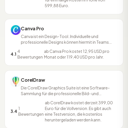
599,88 Euro.
Canva Pro
Canva ist ein Design-Tool. Individuelle und
professionelle Designs können hiermit in Teams
erstellt werden. Canva Pro ist in der Lage sich
4
ab Canva Pro kostet 12,95 USD pro
deinem Unternehmen anzupassen und bietet diverse
4.1
·
·
Bewertungen
Monat oder 119,40 USD pro Jahr.
Preise für unterschiedlich viele Teammitglieder an -
im Vorfeld kann Canva 30 Tage lang kostenlos
getestet werde
CorelDraw
Die CorelDraw Graphics Suite ist eine Software-
Sammlung für die professionelle Bild- und
Grafikbearbeitung. Das Paket besteht aus mehreren
ab CorelDraw kostet derzeit 399,00
Anwendungen, die jeweils für Anwendungszwecke
1
Euro für die Vollversion. Es gibt auch
wie das Erstellen und Bearbeiten von Vektorgrafiken
3.4
·
·
Bewertungen
eine Testversion, die kostenlos
sowie Layouts, die Bildbearbeitung oder die
heruntergeladen werden kann.
Verwaltung von Schr