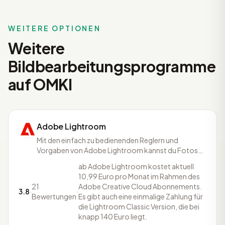
WEITERE OPTIONEN
Weitere
Bildbearbeitungsprogramme
auf OMKI
Adobe Lightroom
Mit den einfach zu bedienenden Reglern und
Vorgaben von Adobe Lightroom kannst du Fotos
gestalten, so wie du sie dir vorstellst. Dabei ist es
ab Adobe Lightroom kostet aktuell
egal, auf welchem Gerät du arbeitest. Adobe
10,99 Euro pro Monat im Rahmen des
Lightroom ist ein Cloud-basierter Foto-Service. Ob
21
Adobe Creative Cloud Abonnements.
Smartphone, Tablet, Web oder Desktop, es werden
3.8
·
·
Bewertungen
Es gibt auch eine einmalige Zahlung für
alle Änderungen
die Lightroom Classic Version, die bei
knapp 140 Euro liegt.