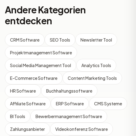
Andere Kategorien
entdecken
CRM Software
SEO Tools
Newsletter Tool
Projektmanagement Software
Social Media Management Tool
Analytics Tools
E-Commerce Software
Content Marketing Tools
HR Software
Buchhaltungssoftware
Affiliate Software
ERP Software
CMS Systeme
BI Tools
Bewerbermanagement Software
Zahlungsanbieter
Videokonferenz Software