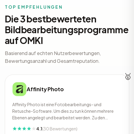
TOP EMPFEHLUNGEN
Die 3 bestbewerteten
Bildbearbeitungsprogramme
auf OMKI
Basierend auf echten Nutzerbewertungen,
Bewertungsanzahl und Gesamtreputation.
🥇
Affinity Photo
Affinity Photo ist eine Fotobearbeitungs- und
Retusche-Software. Um dies zu tun können mehrere
Ebenen angelegt und bearbeitet werden. Zu den
weiteren Funktionen von Affinity Photo gehören unter
4.1
(30 Bewertungen)
anderem die RAW-Bearbeitung, HDR-Kombination,