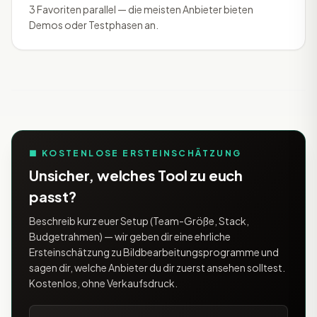
3 Favoriten parallel — die meisten Anbieter bieten
Demos oder Testphasen an.
■ KOSTENLOSE ERSTEINSCHÄTZUNG
Unsicher, welches Tool zu euch
passt?
Beschreib kurz euer Setup (Team-Größe, Stack,
Budgetrahmen) — wir geben dir eine ehrliche
Ersteinschätzung zu Bildbearbeitungsprogramme und
sagen dir, welche Anbieter du dir zuerst ansehen solltest.
Kostenlos, ohne Verkaufsdruck.