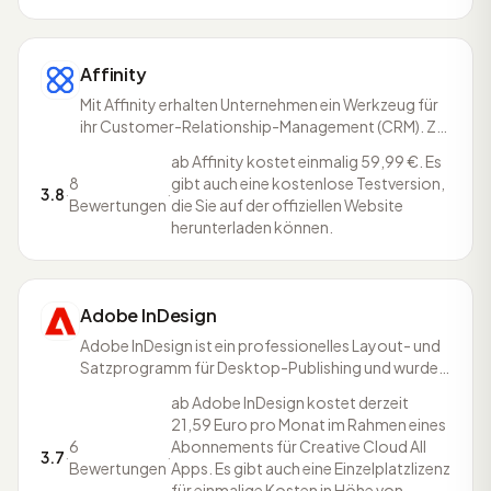
Affinity
Mit Affinity erhalten Unternehmen ein Werkzeug für
ihr Customer-Relationship-Management (CRM). Zu
den Vorteilen des Angebots gehört die
ab Affinity kostet einmalig 59,99 €. Es
Automatisierung von Prozessen, um die Mitarbeiter
8
gibt auch eine kostenlose Testversion,
zu entlasten und Effizienzsteigerungen in der
3.8
·
·
Bewertungen
die Sie auf der offiziellen Website
Verrichtung der täglichen Arbeitsschritte zu erzielen.
herunterladen können.
Affinity biet
Adobe InDesign
Adobe InDesign ist ein professionelles Layout- und
Satzprogramm für Desktop-Publishing und wurde
anfänglich von Aldus unter dem Projektnamen K2
ab Adobe InDesign kostet derzeit
entwickelt, bevor es durch Adobe als Konkurrenz zu
21,59 Euro pro Monat im Rahmen eines
QuarkXPress aufgebaut wurde. Adobe InDesign ist
6
Abonnements für Creative Cloud All
der Nachfolger von Adobe PageMaker und ist von
3.7
·
·
Bewertungen
Apps. Es gibt auch eine Einzelplatzlizenz
der Versio
für einmalige Kosten in Höhe von