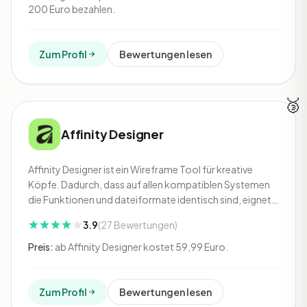
200 Euro bezahlen.
Zum Profil
Bewertungen lesen
🥉
Affinity Designer
Affinity Designer ist ein Wireframe Tool für kreative
Köpfe. Dadurch, dass auf allen kompatiblen Systemen
die Funktionen und dateiformate identisch sind, eignet
sich Designer ideal, um im Team zusammenzuarbeiten.
3.9
(27 Bewertungen)
Die notwendigen Tools können über eine Werkzeugliste
ausgewählt werden.
Preis:
ab Affinity Designer kostet 59,99 Euro.
Zum Profil
Bewertungen lesen