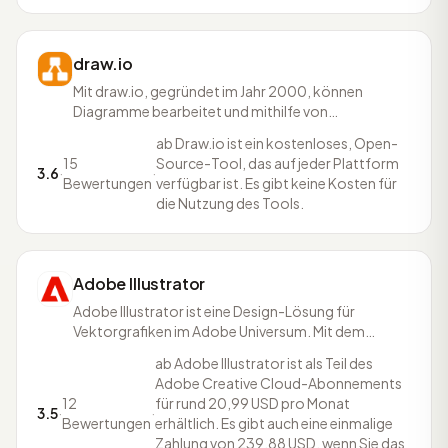
draw.io
Mit draw.io, gegründet im Jahr 2000, können
Diagramme bearbeitet und mithilfe von
leistungsstarken Funktionen erstellt werden. Die
ab Draw.io ist ein kostenloses, Open-
Oberfläche ist selbsterklärend, weshalb für die
15
Source-Tool, das auf jeder Plattform
Nutzung von draw.io keine Vorkenntnisse benötigt
3.6
·
·
Bewertungen
verfügbar ist. Es gibt keine Kosten für
werden. Dateien können per Drag & Drop importiert
die Nutzung des Tools.
werden, auch Gliffy
Adobe Illustrator
Adobe Illustrator ist eine Design-Lösung für
Vektorgrafiken im Adobe Universum. Mit dem
Programm kann man von Produktverpackung bis
ab Adobe Illustrator ist als Teil des
zur Illustration alles designen. Adobe Illustrator ist
Adobe Creative Cloud-Abonnements
verfügbar auf Desktop, iPad und offline. Die Designs
12
für rund 20,99 USD pro Monat
werden mithilfe der Cloud synchronisiert und sind
3.5
·
·
Bewertungen
erhältlich. Es gibt auch eine einmalige
daher auch
Zahlung von 239,88 USD, wenn Sie das