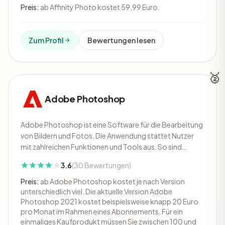
Montage von Panoramabildern und die Bearbeitung von
Preis:
ab Affinity Photo kostet 59,99 Euro.
360°-Bi
Zum Profil
Bewertungen lesen
🥈
Adobe Photoshop
Adobe Photoshop ist eine Software für die Bearbeitung
von Bildern und Fotos. Die Anwendung stattet Nutzer
mit zahlreichen Funktionen und Tools aus. So sind
Firmen in der Lage, Fotografien zu optimieren,
3.6
(30 Bewertungen)
Zeichnungen zu kreieren und Poster zu erstellen. Farben
lassen sich anpassen und Makel auf Fotogr
Preis:
ab Adobe Photoshop kostet je nach Version
unterschiedlich viel. Die aktuelle Version Adobe
Photoshop 2021 kostet beispielsweise knapp 20 Euro
pro Monat im Rahmen eines Abonnements. Für ein
einmaliges Kaufprodukt müssen Sie zwischen 100 und