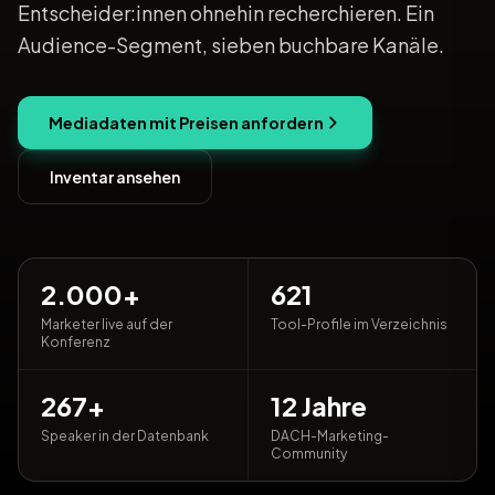
Entscheider:innen ohnehin recherchieren. Ein
Audience-Segment, sieben buchbare Kanäle.
Mediadaten mit Preisen anfordern
Inventar ansehen
2.000+
621
Marketer live auf der
Tool-Profile im Verzeichnis
Konferenz
267+
12 Jahre
Speaker in der Datenbank
DACH-Marketing-
Community