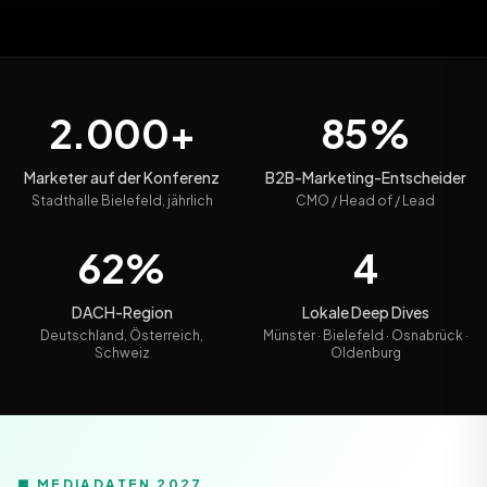
2.000+
85%
Marketer auf der Konferenz
B2B-Marketing-Entscheider
Stadthalle Bielefeld, jährlich
CMO / Head of / Lead
62%
4
DACH-Region
Lokale Deep Dives
Deutschland, Österreich,
Münster · Bielefeld · Osnabrück ·
Schweiz
Oldenburg
■ MEDIADATEN 2027