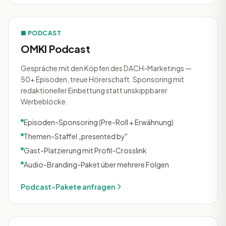
■ PODCAST
OMKI Podcast
Gespräche mit den Köpfen des DACH-Marketings —
50+ Episoden, treue Hörerschaft. Sponsoring mit
redaktioneller Einbettung statt unskippbarer
Werbeblöcke.
Episoden-Sponsoring (Pre-Roll + Erwähnung)
Themen-Staffel „presented by"
Gast-Platzierung mit Profil-Crosslink
Audio-Branding-Paket über mehrere Folgen
Podcast-Pakete anfragen