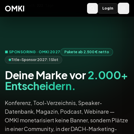
OMKI 2027
noch
222
Tage
→
OMKI
Login
■ SPONSORING · OMKI 2027
Pakete ab 2.500 € netto
Title-Sponsor 2027: 1 Slot
Deine Marke vor
2.000+
Entscheidern.
Konferenz, Tool-Verzeichnis, Speaker-
Datenbank, Magazin, Podcast, Webinare —
OMKI monetarisiert keine Banner, sondern Plätze
in einer Community, in der DACH-Marketing-