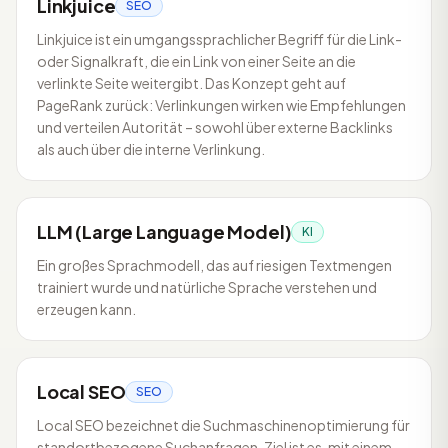
Linkjuice
SEO
Linkjuice ist ein umgangssprachlicher Begriff für die Link-
oder Signalkraft, die ein Link von einer Seite an die
verlinkte Seite weitergibt. Das Konzept geht auf
PageRank zurück: Verlinkungen wirken wie Empfehlungen
und verteilen Autorität – sowohl über externe Backlinks
als auch über die interne Verlinkung.
LLM (Large Language Model)
KI
Ein großes Sprachmodell, das auf riesigen Textmengen
trainiert wurde und natürliche Sprache verstehen und
erzeugen kann.
Local SEO
SEO
Local SEO bezeichnet die Suchmaschinenoptimierung für
standortbezogene Suchanfragen. Ziel ist es, mit einem