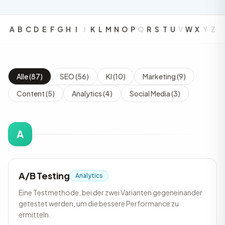
A
B
C
D
E
F
G
H
I
J
K
L
M
N
O
P
Q
R
S
T
U
V
W
X
Y
Z
Alle (87)
SEO (56)
KI (10)
Marketing (9)
Content (5)
Analytics (4)
Social Media (3)
A
A/B Testing
Analytics
Eine Testmethode, bei der zwei Varianten gegeneinander
getestet werden, um die bessere Performance zu
ermitteln.