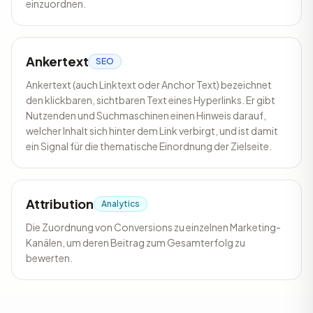
einzuordnen.
Ankertext
SEO
Ankertext (auch Linktext oder Anchor Text) bezeichnet
den klickbaren, sichtbaren Text eines Hyperlinks. Er gibt
Nutzenden und Suchmaschinen einen Hinweis darauf,
welcher Inhalt sich hinter dem Link verbirgt, und ist damit
ein Signal für die thematische Einordnung der Zielseite.
Attribution
Analytics
Die Zuordnung von Conversions zu einzelnen Marketing-
Kanälen, um deren Beitrag zum Gesamterfolg zu
bewerten.