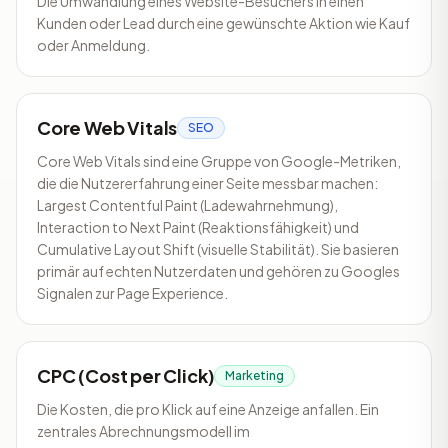
Die Umwandlung eines Website-Besuchers in einen
Kunden oder Lead durch eine gewünschte Aktion wie Kauf
oder Anmeldung.
Core Web Vitals
SEO
Core Web Vitals sind eine Gruppe von Google-Metriken,
die die Nutzererfahrung einer Seite messbar machen:
Largest Contentful Paint (Ladewahrnehmung),
Interaction to Next Paint (Reaktionsfähigkeit) und
Cumulative Layout Shift (visuelle Stabilität). Sie basieren
primär auf echten Nutzerdaten und gehören zu Googles
Signalen zur Page Experience.
CPC (Cost per Click)
Marketing
Die Kosten, die pro Klick auf eine Anzeige anfallen. Ein
zentrales Abrechnungsmodell im