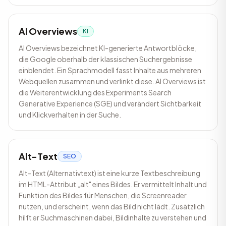
AI Overviews
KI
AI Overviews bezeichnet KI-generierte Antwortblöcke,
die Google oberhalb der klassischen Suchergebnisse
einblendet. Ein Sprachmodell fasst Inhalte aus mehreren
Webquellen zusammen und verlinkt diese. AI Overviews ist
die Weiterentwicklung des Experiments Search
Generative Experience (SGE) und verändert Sichtbarkeit
und Klickverhalten in der Suche.
Alt-Text
SEO
Alt-Text (Alternativtext) ist eine kurze Textbeschreibung
im HTML-Attribut „alt" eines Bildes. Er vermittelt Inhalt und
Funktion des Bildes für Menschen, die Screenreader
nutzen, und erscheint, wenn das Bild nicht lädt. Zusätzlich
hilft er Suchmaschinen dabei, Bildinhalte zu verstehen und