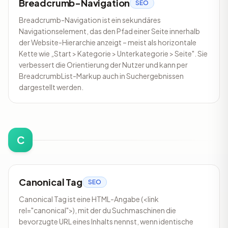
Breadcrumb-Navigation
SEO
Breadcrumb-Navigation ist ein sekundäres
Navigationselement, das den Pfad einer Seite innerhalb
der Website-Hierarchie anzeigt – meist als horizontale
Kette wie „Start > Kategorie > Unterkategorie > Seite". Sie
verbessert die Orientierung der Nutzer und kann per
BreadcrumbList-Markup auch in Suchergebnissen
dargestellt werden.
C
Canonical Tag
SEO
Canonical Tag ist eine HTML-Angabe (<link
rel="canonical">), mit der du Suchmaschinen die
bevorzugte URL eines Inhalts nennst, wenn identische