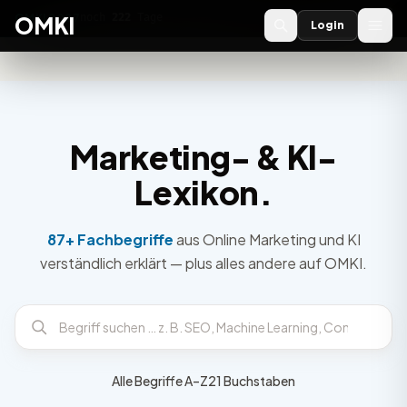
OMKI 2027
noch
222
Tage
→
OMKI
Login
Marketing- & KI-
Lexikon.
87+ Fachbegriffe
aus Online Marketing und KI
verständlich erklärt — plus alles andere auf OMKI.
Alle Begriffe A–Z
21 Buchstaben