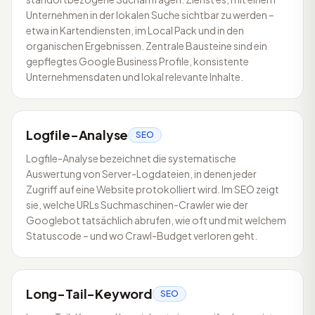
Unternehmen in der lokalen Suche sichtbar zu werden –
etwa in Kartendiensten, im Local Pack und in den
organischen Ergebnissen. Zentrale Bausteine sind ein
gepflegtes Google Business Profile, konsistente
Unternehmensdaten und lokal relevante Inhalte.
Logfile-Analyse
SEO
Logfile-Analyse bezeichnet die systematische
Auswertung von Server-Logdateien, in denen jeder
Zugriff auf eine Website protokolliert wird. Im SEO zeigt
sie, welche URLs Suchmaschinen-Crawler wie der
Googlebot tatsächlich abrufen, wie oft und mit welchem
Statuscode – und wo Crawl-Budget verloren geht.
Long-Tail-Keyword
SEO