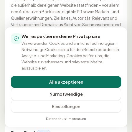
die außerhalb der eigenen Website stattfinden – vor allem
den Aufbau von Backlinks, digitale PR sowie Marken- und
Quellenerwähnungen. Ziel ist es, Autorität, Relevanz und
Vertrauen einer Domain aus Sicht von Suchmaschinen und
Nutzern zu stärken.
Wir respektieren deine Privatsphäre
Wir verwenden Cookies und ähnliche Technologien.
Notwendige Cookies sind für den Betrieb erforderlich.
OnPage-Optimierung
SEO
Analyse- und Marketing-Cookies helfen uns, die
Website zu verbessern und relevante Inhalte
Alle SEO-Maßnahmen, die direkt auf der eigenen Website
auszuspielen.
durchgeführt werden, wie Meta-Tags, Content und
interne Verlinkung.
Alle akzeptieren
Nur notwendige
Einstellungen
P
Datenschutz
·
Impressum