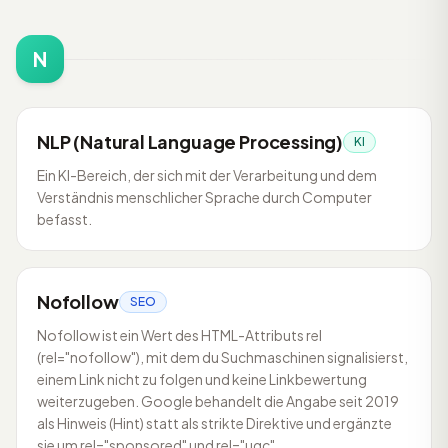
N
NLP (Natural Language Processing)
KI
Ein KI-Bereich, der sich mit der Verarbeitung und dem
Verständnis menschlicher Sprache durch Computer
befasst.
Nofollow
SEO
Nofollow ist ein Wert des HTML-Attributs rel
(rel="nofollow"), mit dem du Suchmaschinen signalisierst,
einem Link nicht zu folgen und keine Linkbewertung
weiterzugeben. Google behandelt die Angabe seit 2019
als Hinweis (Hint) statt als strikte Direktive und ergänzte
sie um rel="sponsored" und rel="ugc".