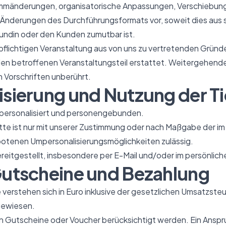
ammänderungen, organisatorische Anpassungen, Verschiebun
 Änderungen des Durchführungsformats vor, soweit dies aus
 Kundin oder den Kunden zumutbar ist.
flichtigen Veranstaltung aus von uns zu vertretenden Gründe
den betroffenen Veranstaltungsteil erstattet. Weitergehend
 Vorschriften unberührt.
lisierung und Nutzung der T
l personalisiert und personengebunden.
tte ist nur mit unserer Zustimmung oder nach Maßgabe der i
tenen Umpersonalisierungsmöglichkeiten zulässig.
ereitgestellt, insbesondere per E-Mail und/oder im persönlic
 Gutscheine und Bezahlung
verstehen sich in Euro inklusive der gesetzlichen Umsatzsteue
gewiesen.
n Gutscheine oder Voucher berücksichtigt werden. Ein Anspr