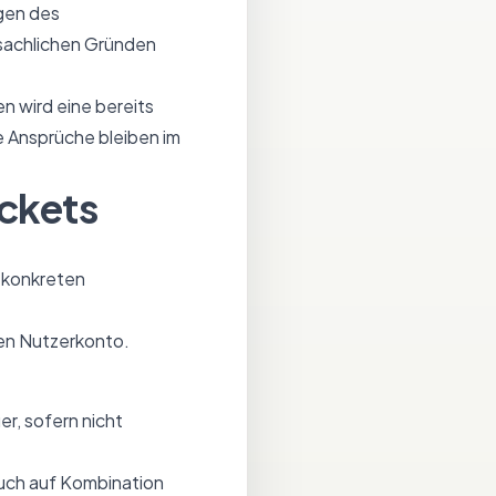
gen des
 sachlichen Gründen
n wird eine bereits
e Ansprüche bleiben im
ickets
m konkreten
hen Nutzerkonto.
r, sofern nicht
uch auf Kombination