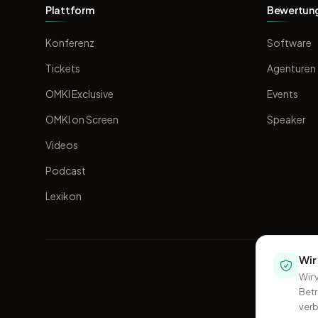
Plattform
Bewertun
Konferenz
Software
Tickets
Agenturen
OMKI Exclusive
Events
OMKI on Screen
Speaker
Videos
Podcast
Lexikon
Wir
Wir 
Betr
verb