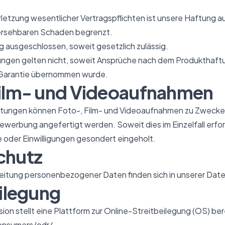
erletzung wesentlicher Vertragspflichten ist unsere Haftung a
hersehbaren Schaden begrenzt.
ng ausgeschlossen, soweit gesetzlich zulässig.
ngen gelten nicht, soweit Ansprüche nach dem Produkthaf
e Garantie übernommen wurde.
Film- und Videoaufnahmen
ltungen können Foto-, Film- und Videoaufnahmen zu Zwecke
werbung angefertigt werden. Soweit dies im Einzelfall erford
oder Einwilligungen gesondert eingeholt.
chutz
beitung personenbezogener Daten finden sich in unserer
Date
eilegung
on stellt eine Plattform zur Online-Streitbeilegung (OS) ber
onsumers/odr/