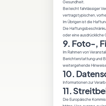
Gesundheit.
Bei leicht fahrlässiger V
vertragstypischen, vor
Im Übrigen ist die Haftu
Die Haftungsbeschränku
oder eine ausdrücklich
9. Foto-, 
Im Rahmen von Veransta
Berichterstattung und Be
weitergehende Hinweise 
10. Datens
Informationen zur Verar
11. Streitb
Die Europäische Kommissi
https://ec.europa.eu/c