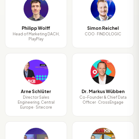
PW
SR
Philipp Wolff
Simon Reichel
Head of Marketing DACH,
COO · FINDOLOGIC
PlayPlay
AS
DM
Arne Schlüter
Dr. Markus Wübben
Director Sales
Co-Founder & Chief Data
Engineering, Central
Officer · CrossEngage
Europe · Sitecore
JM
MR