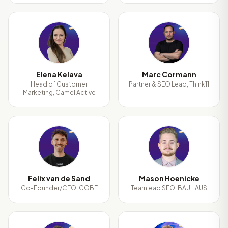
EK
MC
Elena Kelava
Marc Cormann
Head of Customer
Partner & SEO Lead, Think11
Marketing, Camel Active
Fv
MH
Felix van de Sand
Mason Hoenicke
Co-Founder/CEO, COBE
Teamlead SEO, BAUHAUS