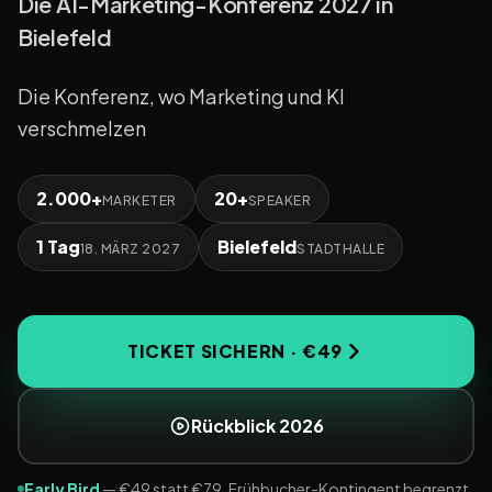
Die AI-Marketing-Konferenz 2027 in
Bielefeld
Die Konferenz, wo Marketing und KI
verschmelzen
2.000+
20+
MARKETER
SPEAKER
1 Tag
Bielefeld
18. MÄRZ 2027
STADTHALLE
TICKET SICHERN · €49
Rückblick 2026
Early Bird
— €49 statt €79. Frühbucher-Kontingent begrenzt.