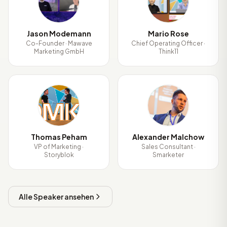
Jason Modemann
Mario Rose
Co-Founder · Mawave
Chief Operating Officer ·
Marketing GmbH
Think11
TP
AM
Thomas Peham
Alexander Malchow
VP of Marketing ·
Sales Consultant ·
Storyblok
Smarketer
Alle Speaker ansehen