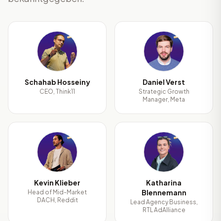
SH
DV
Schahab Hosseiny
Daniel Verst
CEO, Think11
Strategic Growth
Manager, Meta
KK
KB
Kevin Klieber
Katharina
Blennemann
Head of Mid-Market
DACH, Reddit
Lead Agency Business,
RTL AdAlliance