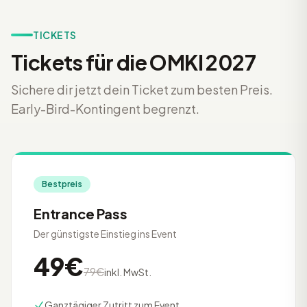
TICKETS
Tickets für die OMKI 2027
Sichere dir jetzt dein Ticket zum besten Preis.
Early-Bird-Kontingent begrenzt.
Bestpreis
Entrance Pass
Der günstigste Einstieg ins Event
49€
79€
inkl. MwSt.
Ganztägiger Zutritt zum Event