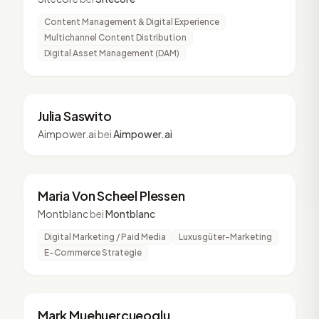
Content Management & Digital Experience
Multichannel Content Distribution
Digital Asset Management (DAM)
JS
2 Vorträge
Julia Saswito
Aimpower.ai
bei
Aimpower.ai
MV
2 Vorträge
Maria Von Scheel Plessen
Montblanc
bei
Montblanc
Digital Marketing / Paid Media
Luxusgüter-Marketing
E-Commerce Strategie
MM
2 Vorträge
Mark Muehuercueoglu