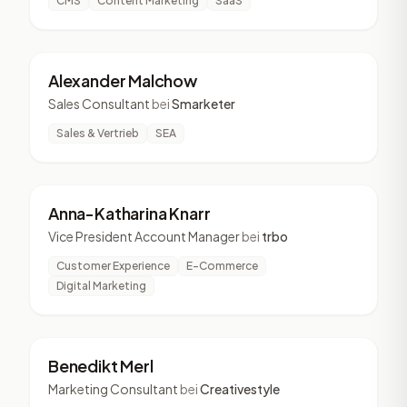
CMS
Content Marketing
SaaS
AM
4 Vorträge
Alexander Malchow
Sales Consultant
bei
Smarketer
Sales & Vertrieb
SEA
AK
4 Vorträge
Anna-Katharina Knarr
Vice President Account Manager
bei
trbo
Customer Experience
E-Commerce
Digital Marketing
BM
4 Vorträge
Benedikt Merl
Marketing Consultant
bei
Creativestyle