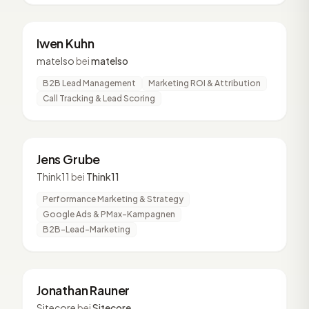
IK
2 Vorträge
Iwen Kuhn
matelso
bei
matelso
B2B Lead Management
Marketing ROI & Attribution
Call Tracking & Lead Scoring
JG
2 Vorträge
Jens Grube
Think11
bei
Think11
Performance Marketing & Strategy
Google Ads & PMax-Kampagnen
B2B-Lead-Marketing
JR
2 Vorträge
Jonathan Rauner
Sitecore
bei
Sitecore