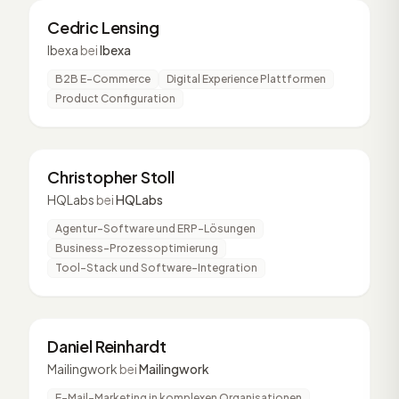
CL
2 Vorträge
Cedric Lensing
Ibexa
bei
Ibexa
B2B E-Commerce
Digital Experience Plattformen
Product Configuration
CS
2 Vorträge
Christopher Stoll
HQLabs
bei
HQLabs
Agentur-Software und ERP-Lösungen
Business-Prozessoptimierung
Tool-Stack und Software-Integration
DR
2 Vorträge
Daniel Reinhardt
Mailingwork
bei
Mailingwork
E-Mail-Marketing in komplexen Organisationen