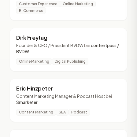
Customer Experience
Online Marketing
E-Commerce
DF
4 Vorträge
Dirk Freytag
Founder & CEO / Präsident BVDW
bei
contentpass /
BVDW
Online Marketing
Digital Publishing
EH
4 Vorträge
Eric Hinzpeter
Content Marketing Manager & Podcast Host
bei
Smarketer
Content Marketing
SEA
Podcast
ES
4 Vorträge