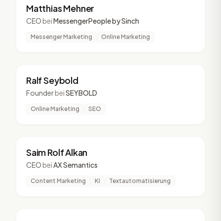
MM
4 Vorträge
Matthias Mehner
CEO
bei
MessengerPeople by Sinch
Messenger Marketing
Online Marketing
RS
4 Vorträge
Ralf Seybold
Founder
bei
SEYBOLD
Online Marketing
SEO
SR
4 Vorträge
Saim Rolf Alkan
CEO
bei
AX Semantics
Content Marketing
KI
Textautomatisierung
SH
4 Vorträge