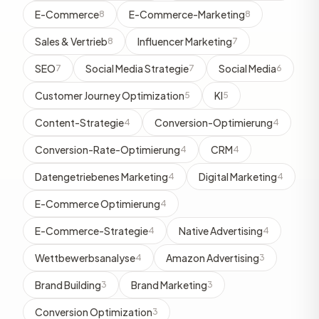
E-Commerce
E-Commerce-Marketing
8
8
Sales & Vertrieb
Influencer Marketing
8
7
SEO
Social Media Strategie
Social Media
7
7
6
Customer Journey Optimization
KI
5
5
Content-Strategie
Conversion-Optimierung
4
4
Conversion-Rate-Optimierung
CRM
4
4
Datengetriebenes Marketing
Digital Marketing
4
4
E-Commerce Optimierung
4
E-Commerce-Strategie
Native Advertising
4
4
Wettbewerbsanalyse
Amazon Advertising
4
3
Brand Building
Brand Marketing
3
3
Conversion Optimization
3