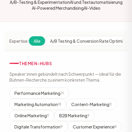
A/B-Testing & Experimentation
AI und Textautomatisierung
AI-Powered Merchandising
AI-Video
Expertise:
Alle
A/B Testing & Conversion Rate Optimizati
THEMEN-HUBS
Speaker:innen gebündelt nach Schwerpunkt — ideal für die
Bühnen-Recherche zu einem konkreten Thema.
Performance Marketing
31
Marketing Automation
Content-Marketing
18
11
Online Marketing
B2B Marketing
11
9
Digitale Transformation
Customer Experience
9
8