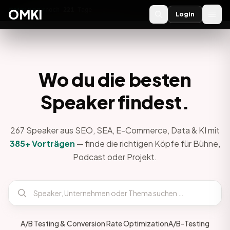
OMKI 2027
noch
221
Tage
→
OMKI
Login
Wo du die besten
Speaker findest.
267 Speaker aus SEO, SEA, E-Commerce, Data & KI mit
385+ Vorträgen
— finde die richtigen Köpfe für Bühne,
Podcast oder Projekt.
A/B Testing & Conversion Rate Optimization
A/B-Testing