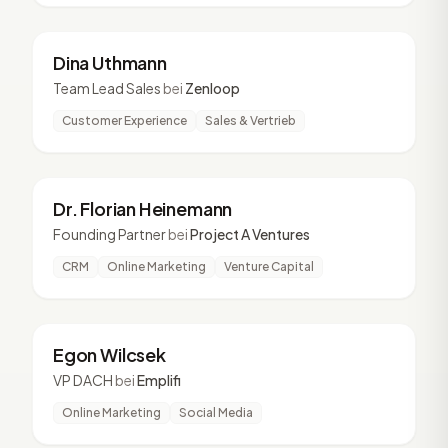
DU
3 Vorträge
Dina Uthmann
Team Lead Sales
bei
Zenloop
Customer Experience
Sales & Vertrieb
DF
3 Vorträge
Dr. Florian Heinemann
Founding Partner
bei
Project A Ventures
CRM
Online Marketing
Venture Capital
EW
3 Vorträge
Egon Wilcsek
VP DACH
bei
Emplifi
Online Marketing
Social Media