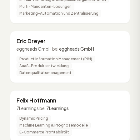
Multi-Mandanten-Lösungen
Marketing-Automation und Zentralisierung
ED
2 Vorträge
Eric Dreyer
eggheads GmbH
bei
eggheads GmbH
Product Information Management (PIM)
SaaS-Produktentwicklung
Datenqualitätsmanagement
FH
2 Vorträge
Felix Hoffmann
7Learnings
bei
7Learnings
Dynamic Pricing
Machine Learning & Prognosemodelle
E-Commerce Profitabilität