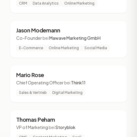
CRM
Data Analytics
Online Marketing
JM
5 Vorträge
Jason Modemann
Co-Founder
bei
Mawave Marketing GmbH
E-Commerce
Online Marketing
Social Media
MR
5 Vorträge
Mario Rose
Chief Operating Officer
bei
Think11
Sales & Vertrieb
Digital Marketing
TP
5 Vorträge
Thomas Peham
VP of Marketing
bei
Storyblok