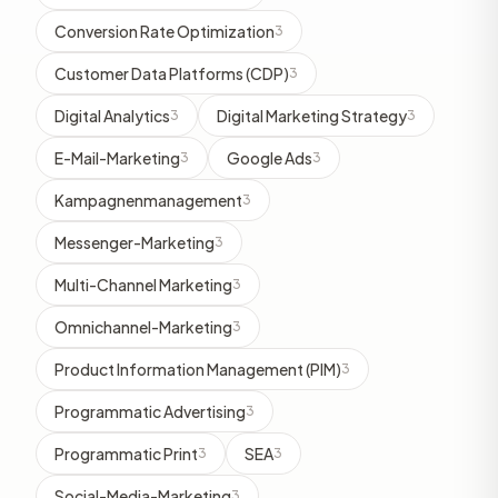
Conversion Rate Optimization
3
Customer Data Platforms (CDP)
3
Digital Analytics
Digital Marketing Strategy
3
3
E-Mail-Marketing
Google Ads
3
3
Kampagnenmanagement
3
Messenger-Marketing
3
Multi-Channel Marketing
3
Omnichannel-Marketing
3
Product Information Management (PIM)
3
Programmatic Advertising
3
Programmatic Print
SEA
3
3
Social-Media-Marketing
3