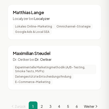
ML
2 Vorträge
Matthias Lange
Localyzer
bei
Localyzer
Lokales Online-Marketing
Omnichannel-Strategie
Google Ads & Local SEA
MS
2 Vorträge
Maximilian Steudel
Dr. Oetker
bei
Dr. Oetker
Experimentelle Marketingmethodik (A/B-Testing,
Smoke Tests, MVPs)
Datengestützte Entscheidungsfindung
E-Commerce-Marketing
Zurück
1
2
3
4
5
6
Weiter