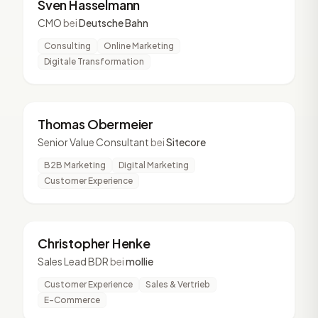
Sven Hasselmann
CMO
bei
Deutsche Bahn
Consulting
Online Marketing
Digitale Transformation
TO
4 Vorträge
Thomas Obermeier
Senior Value Consultant
bei
Sitecore
B2B Marketing
Digital Marketing
Customer Experience
CH
3 Vorträge
Christopher Henke
Sales Lead BDR
bei
mollie
Customer Experience
Sales & Vertrieb
E-Commerce