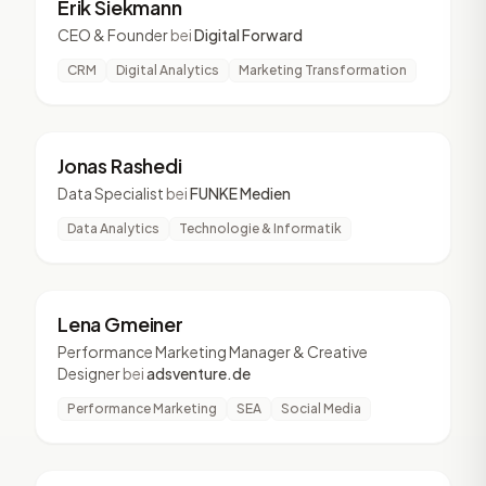
Erik Siekmann
CEO & Founder
bei
Digital Forward
CRM
Digital Analytics
Marketing Transformation
JR
4 Vorträge
Jonas Rashedi
Data Specialist
bei
FUNKE Medien
Data Analytics
Technologie & Informatik
LG
4 Vorträge
Lena Gmeiner
Performance Marketing Manager & Creative
Designer
bei
adsventure.de
Performance Marketing
SEA
Social Media