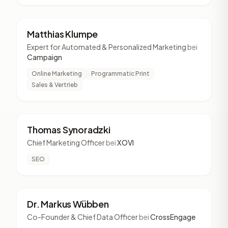
MK
6 Vorträge
Matthias Klumpe
Expert for Automated & Personalized Marketing
bei
Campaign
Online Marketing
Programmatic Print
Sales & Vertrieb
TS
6 Vorträge
Thomas Synoradzki
Chief Marketing Officer
bei
XOVI
SEO
DM
5 Vorträge
Dr. Markus Wübben
Co-Founder & Chief Data Officer
bei
CrossEngage