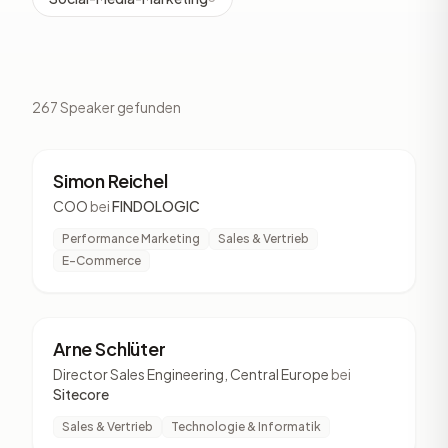
267 Speaker gefunden
SR
7 Vorträge
Simon Reichel
COO
bei
FINDOLOGIC
Performance Marketing
Sales & Vertrieb
E-Commerce
AS
6 Vorträge
Arne Schlüter
Director Sales Engineering, Central Europe
bei
Sitecore
Sales & Vertrieb
Technologie & Informatik