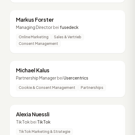
MF
3 Vorträge
Markus Forster
Managing Director
bei
fusedeck
Online Marketing
Sales & Vertrieb
Consent Management
MK
3 Vorträge
Michael Kalus
Partnership Manager
bei
Usercentrics
Cookie & Consent Management
Partnerships
AN
2 Vorträge
Alexia Nuessli
TikTok
bei
TikTok
TikTok Marketing & Strategie