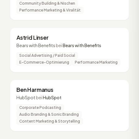
Community Building & Nischen
Performance Marketing & Viralität
AL
2 Vorträge
Astrid Linser
Bears with Benefits
bei
Bears with Benefits
Social Advertising / Paid Social
E-Commerce-Optimierung
Performance Marketing
BH
2 Vorträge
Ben Harmanus
HubSpot
bei
HubSpot
Corporate Podcasting
Audio Branding & Sonic Branding
Content Marketing & Storytelling