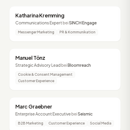
KK
3 Vorträge
Katharina Kremming
Communications Expert
bei
SINCH Engage
Messenger Marketing
PR & Kommunikation
MT
3 Vorträge
Manuel Tönz
Strategic Advisory Lead
bei
Bloomreach
Cookie & Consent Management
Customer Experience
MG
3 Vorträge
Marc Graebner
Enterprise Account Executive
bei
Seismic
B2B Marketing
Customer Experience
Social Media