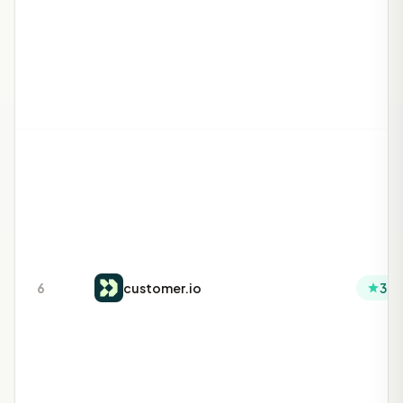
6
customer.io
3.8