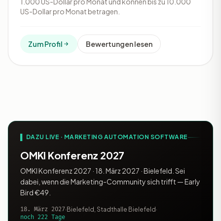
1.000 US-Dollar pro Monat und können bis zu 10.000
US-Dollar pro Monat betragen.
Zum Profil
Bewertungen lesen
▌ DAZU LIVE · MARKETING AUTOMATION SOFTWARE
OMKI Konferenz 2027
OMKI Konferenz 2027 · 18. März 2027 · Bielefeld. Sei
dabei, wenn die Marketing-Community sich trifft — Early
Bird €49.
18. März 2027
·
Bielefeld, Stadthalle Bielefeld
·
noch 222 Tage