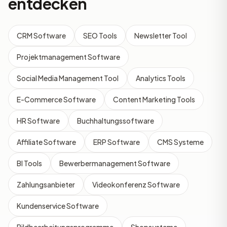
entdecken
CRM Software
SEO Tools
Newsletter Tool
Projektmanagement Software
Social Media Management Tool
Analytics Tools
E-Commerce Software
Content Marketing Tools
HR Software
Buchhaltungssoftware
Affiliate Software
ERP Software
CMS Systeme
BI Tools
Bewerbermanagement Software
Zahlungsanbieter
Videokonferenz Software
Kundenservice Software