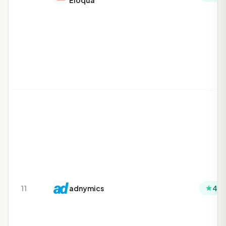
Eloqua
11
adnymics
4.3