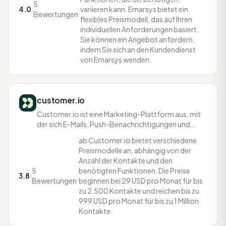
baut
5
4.0
·
·
variieren kann. Emarsys bietet ein
Bewertungen
flexibles Preismodell, das auf Ihren
individuellen Anforderungen basiert.
Sie können ein Angebot anfordern,
indem Sie sich an den Kundendienst
von Emarsys wenden.
customer.io
Customer.io ist eine Marketing-Plattform aus, mit
der sich E-Mails, Push-Benachrichtigungen und
SMS-Nachrichten gezielt und automatisch
ab Customer.io bietet verschiedene
versenden lassen. Das Tool bietet folgende
Preismodelle an, abhängig von der
Features: die flexible Integration von Daten, eine
Anzahl der Kontakte und den
umfassende Segmentierung, Workflow-
5
benötigten Funktionen. Die Preise
Automatisierungen und Message-Edito
3.8
·
·
Bewertungen
beginnen bei 29 USD pro Monat für bis
zu 2.500 Kontakte und reichen bis zu
999 USD pro Monat für bis zu 1 Million
Kontakte.