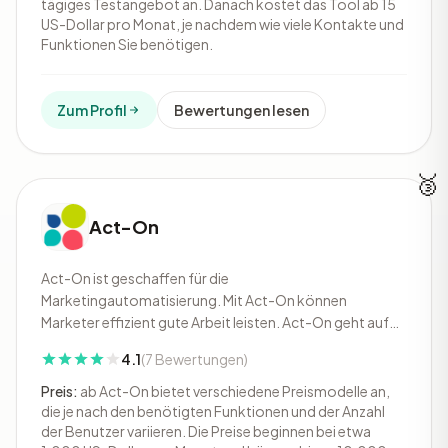
hilf
tägiges Testangebot an. Danach kostet das Tool ab 15
US-Dollar pro Monat, je nachdem wie viele Kontakte und
Funktionen Sie benötigen.
Zum Profil
Bewertungen lesen
🥉
Act-On
Act-On ist geschaffen für die
Marketingautomatisierung. Mit Act-On können
Marketer effizient gute Arbeit leisten. Act-On geht auf
die Wünsche und Bedürfnisse der Kunden ein. Mit Act-On
4.1
(7 Bewertungen)
ist es möglich bessere Geschäftsergebnisse zu erzielen.
Preis:
ab Act-On bietet verschiedene Preismodelle an,
die je nach den benötigten Funktionen und der Anzahl
der Benutzer variieren. Die Preise beginnen bei etwa