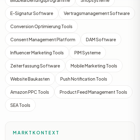
Bildbearbeitungsprogramme
Shopsysteme
E-Signatur Software
Vertragsmanagement Software
Conversion Optimierung Tools
Consent Management Platform
DAM Software
Influencer Marketing Tools
PIM Systeme
Zeiterfassung Software
Mobile Marketing Tools
Website Baukasten
Push Notification Tools
Amazon PPC Tools
Product Feed Management Tools
SEA Tools
MARKTKONTEXT