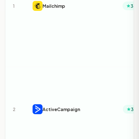
1
Mailchimp
3.4
2
ActiveCampaign
3.6