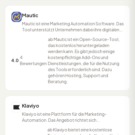
Mautic
Mautic ist eine Marketing Automation Software. Das
Tool unterstützt Unternehmen dabei ihre digitalen
Kanäle und Eigenschaften in die Kundenkanäle
ab Mautic ist ein Open-Source-Tool,
einzupflegen und zu personalisieren. Die User:innen
das kostenlos heruntergeladen
können mit Hilfe des Marketing-Automation-Tools
werden kann. Es gibt jedoch einige
ihre Marketing Prozesse optimieren,
4
kostenpflichtige Add-Ons und
automatisieren, er
4.0
·
·
Bewertungen
Dienstleistungen, die für die Nutzung
des Tools erforderlich sind. Dazu
gehören Hosting, Support und
Beratung.
Klaviyo
Klaviyo ist eine Plattform für die Marketing-
Automation. Das Angebot richtet sich
insbesondere an E-Commerce-Unternehmen, die
ab Klaviyo bietet eine kostenlose
direkt aus ihrer Kundendatenbank heraus Werbung