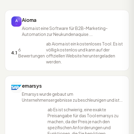
Aioma
Aioma ist eine Software für B2B-Marketing-
Automation zur Neukundenaquise.
Marketingbeiträge werden über Online-Magazine,
ab Aioma ist ein kostenloses Tool. Es ist
Newsletter und Social Media inklusive
6
völlig kostenlos und kann auf der
Inhaltsproduktion veröffentlicht. So sollen
4.1
·
·
Bewertungen
offiziellen Website heruntergeladen
potenzielle Benutzer auf dem richtigen Kanal zur
werden.
richtigen Zeit mit relevanten Inhalten erreicht
emarsys
Emarsys wurde gebaut um
Unternehmensergebnisse zu beschleunigen und ist
die erste Marketing-Cloud für den Einzelhandel und
ab Es ist schwierig, eine exakte
E-Commerce und die einzige Omnichannel
Preisangabe für das Tool emarsys zu
Customer Engagement Plattform. Die Cloud
machen, da der Preis je nach den
ermöglicht echte persönliche Interaktionen
spezifischen Anforderungen und
zwischen Anbieter und Kunde über alle Kanäle und
Funktionen, die Sie benötigen,