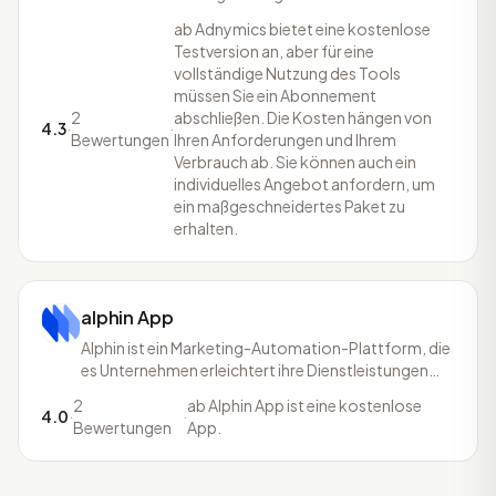
dieser Lösungen wird die Wiederkaufsrate und
ab Adnymics bietet eine kostenlose
Kundenbindungen von Onlineshop-Händlern
Testversion an, aber für eine
gesteigert.
vollständige Nutzung des Tools
müssen Sie ein Abonnement
2
abschließen. Die Kosten hängen von
4.3
·
·
Bewertungen
Ihren Anforderungen und Ihrem
Verbrauch ab. Sie können auch ein
individuelles Angebot anfordern, um
ein maßgeschneidertes Paket zu
erhalten.
alphin App
Alphin ist ein Marketing-Automation-Plattform, die
es Unternehmen erleichtert ihre Dienstleistungen
und Produkte über den digitalen Weg an potenzielle
2
ab Alphin App ist eine kostenlose
Kund:innen zu bringen. Dazu nutzt das Tool unter
4.0
·
·
Bewertungen
App.
anderem Influencer Marketing, Account
Management, Instagram Growth Expert, Social Ads
und ein Fotogr