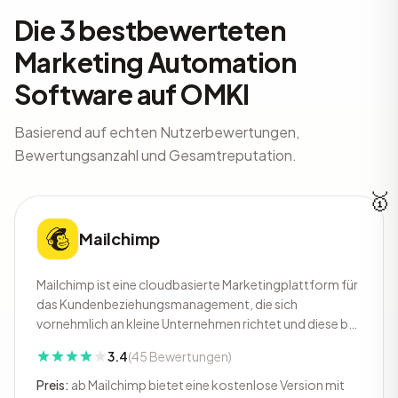
Die 3 bestbewerteten
Marketing Automation
Software auf OMKI
Basierend auf echten Nutzerbewertungen,
Bewertungsanzahl und Gesamtreputation.
🥇
Mailchimp
Mailchimp ist eine cloudbasierte Marketingplattform für
das Kundenbeziehungsmanagement, die sich
vornehmlich an kleine Unternehmen richtet und diese bei
ihrem Wachstum unterstützen soll. Die Plattform bietet
3.4
(45 Bewertungen)
unter anderem Tools für Content-Erstellung,
Kundenanalysen, Social Media und Werbekampagnen.
Preis:
ab Mailchimp bietet eine kostenlose Version mit