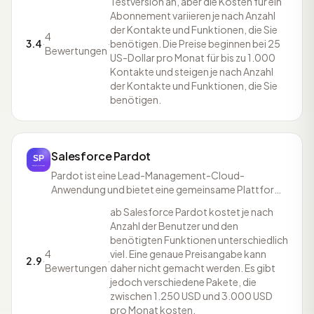
Testversion an, aber die Kosten für ein
an Interessenten versenden möchten. Das
Abonnement variieren je nach Anzahl
Werkzeug verschickt automatisiert E-Mails und SMS
der Kontakte und Funktionen, die Sie
mit den gewünschten Werbeinhalten un
4
3.4
·
·
benötigen. Die Preise beginnen bei 25
Bewertungen
US-Dollar pro Monat für bis zu 1.000
Kontakte und steigen je nach Anzahl
der Kontakte und Funktionen, die Sie
benötigen.
Salesforce Pardot
Pardot ist eine Lead-Management-Cloud-
Anwendung und bietet eine gemeinsame Plattform
für alle Stufen einer Online-Marketing-Kampagne.
ab Salesforce Pardot kostet je nach
Vom Entwurf bis hin zur Ergebnisanalyse. Egal ob
Anzahl der Benutzer und den
Landingpages, Registrierungsformulare oder E-
benötigten Funktionen unterschiedlich
Mail-Kampagnen, mit Salesforce Pardot
4
viel. Eine genaue Preisangabe kann
bekommen Unternehmen eine Möglich
2.9
·
·
Bewertungen
daher nicht gemacht werden. Es gibt
jedoch verschiedene Pakete, die
zwischen 1.250 USD und 3.000 USD
pro Monat kosten.