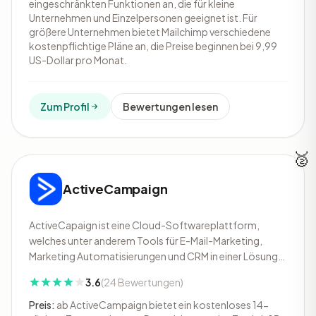
eingeschränkten Funktionen an, die für kleine
Unternehmen und Einzelpersonen geeignet ist. Für
größere Unternehmen bietet Mailchimp verschiedene
kostenpflichtige Pläne an, die Preise beginnen bei 9,99
US-Dollar pro Monat.
Zum Profil
Bewertungen lesen
🥈
ActiveCampaign
ActiveCapaign ist eine Cloud-Softwareplattform,
welches unter anderem Tools für E-Mail-Marketing,
Marketing Automatisierungen und CRM in einer Lösung
anbietet. Die Plattform unterstützt bei der
3.6
(24 Bewertungen)
Kontaktaufnahme und Interaktion durch präzises
Targeting, pflegt die Beziehung zu den Zielgruppen und
Preis:
ab ActiveCampaign bietet ein kostenloses 14-