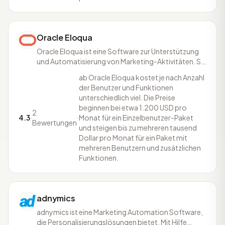
Oracle Eloqua
Oracle Eloqua ist eine Software zur Unterstützung
und Automatisierung von Marketing-Aktivitäten. Sie
ermöglicht die Planung und Durchführung von
ab Oracle Eloqua kostet je nach Anzahl
Kampagnen über mehrere Kanäle hinweg. So wertet
der Benutzer und Funktionen
die Software die Daten von CRMs, Webseiten und
unterschiedlich viel. Die Preise
anderen Systemen aus, um Kunden zu
beginnen bei etwa 1.200 USD pro
segmentieren. Eloqua unte
2
4.3
·
·
Monat für ein Einzelbenutzer-Paket
Bewertungen
und steigen bis zu mehreren tausend
Dollar pro Monat für ein Paket mit
mehreren Benutzern und zusätzlichen
Funktionen.
adnymics
adnymics ist eine Marketing Automation Software,
die Personalisierungslösungen bietet. Mit Hilfe