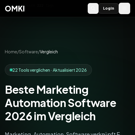
OMKI 2027
noch
222
Tage
→
OMKI
Login
Home
/
Software
/
Vergleich
22 Tools verglichen · Aktualisiert 2026
Beste Marketing
Automation Software
2026 im Vergleich
Marketing-Automation-Software verknüpft E-