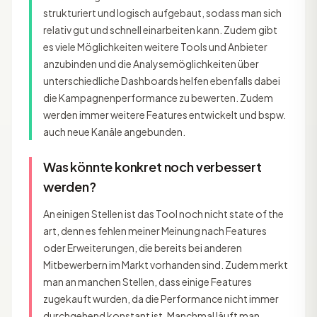
strukturiert und logisch aufgebaut, sodass man sich
relativ gut und schnell einarbeiten kann. Zudem gibt
es viele Möglichkeiten weitere Tools und Anbieter
anzubinden und die Analysemöglichkeiten über
unterschiedliche Dashboards helfen ebenfalls dabei
die Kampagnenperformance zu bewerten. Zudem
werden immer weitere Features entwickelt und bspw.
auch neue Kanäle angebunden.
Was könnte konkret noch verbessert
werden?
An einigen Stellen ist das Tool noch nicht state of the
art, denn es fehlen meiner Meinung nach Features
oder Erweiterungen, die bereits bei anderen
Mitbewerbern im Markt vorhanden sind. Zudem merkt
man an manchen Stellen, dass einige Features
zugekauft wurden, da die Performance nicht immer
durchgehend konstant ist. Manchmal läuft man