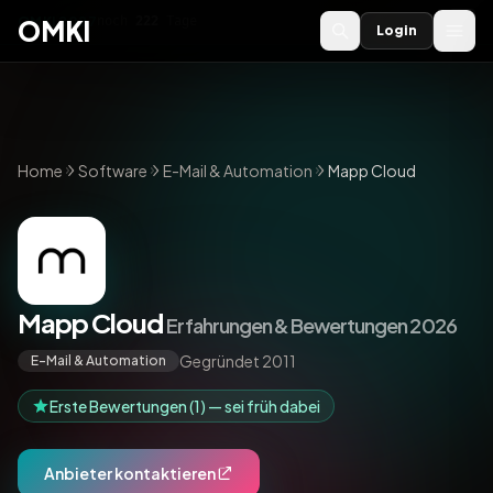
OMKI 2027
noch
222
Tage
→
OMKI
Login
Home
Software
E-Mail & Automation
Mapp Cloud
Mapp Cloud
Erfahrungen & Bewertungen 2026
Gegründet 2011
E-Mail & Automation
Erste Bewertungen (1) — sei früh dabei
Anbieter kontaktieren