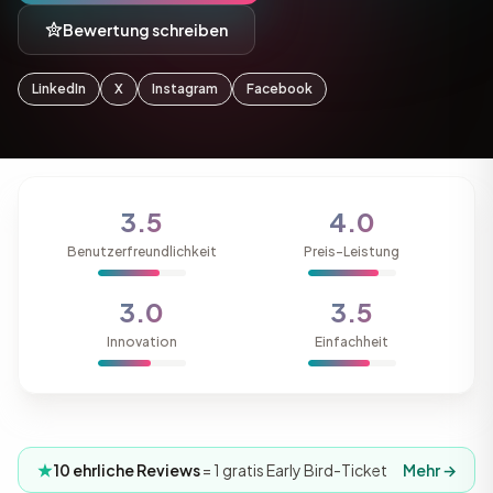
Bewertung schreiben
LinkedIn
X
Instagram
Facebook
3.5
4.0
Benutzerfreundlichkeit
Preis-Leistung
3.0
3.5
Innovation
Einfachheit
10 ehrliche Reviews
= 1 gratis Early Bird-Ticket
Mehr →