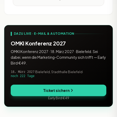
Lightroom ist ein Cloud-basierter
Foto-Service. Ob Smartphone, Tablet,
Web oder Desktop, es werden alle
Änderungen
▌ DAZU LIVE · E-MAIL & AUTOMATION
OMKI Konferenz 2027
OMKI Konferenz 2027 · 18. März 2027 · Bielefeld. Sei
dabei, wenn die Marketing-Community sich trifft — Early
Bird €49.
18. März 2027
·
Bielefeld, Stadthalle Bielefeld
·
noch 222 Tage
Ticket sichern
Early Bird €49