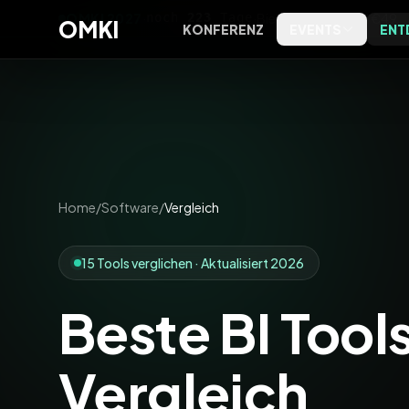
OMKI 2027
·
noch
223
Tage
·
Bielefeld
·
Early Bird €49
OMKI
KONFERENZ
EVENTS
ENT
OMKI on Screen
Software
OMKI 
Kostenlose Live-Streams zu
Tools, Bewertungen und
Exklus
Marketing & KI
Kategorien
Entsch
OMKI on Tour
Agenturen
Kostenlose Marketing- & KI-
Agenturprofile nach Leistung
Home
/
Software
/
Vergleich
Abende vor Ort
und Ort
Magazin
15 Tools verglichen · Aktualisiert 2026
Editorial, Trends und
Einordnung
Beste BI Tool
Podcast
Das OMKI Podcast-Archiv
Vergleich