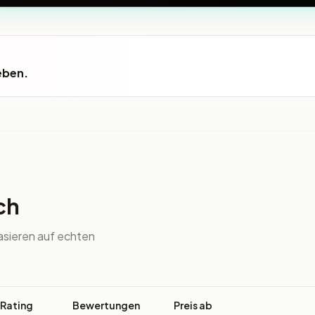
eben.
ch
asieren auf echten
Rating
Bewertungen
Preis ab