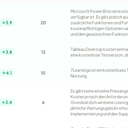
Microsoft Power BI ist ein kost
verfügbar ist. Es gibt jedoch a
3.9
20
zusätzliche Funktionen und Funk
kostenpflichtigen Optionen var
und den gewünschten Funktio
Tableau Desktop kostet einmali
3.8
13
eine kostenlose Testversion, di
7Learnings ist ein kostenloses T
4.1
10
Nutzung.
Es gibt keine einzelne Preisang
Kosten je nach den Anforderun
3.4
6
Grundsätzlich wird eine Lizenz
jährliche Wartungsgebühr erhob
Implementierung und den Suppo