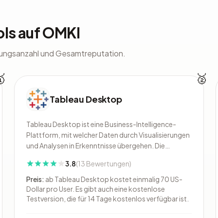
ols auf OMKI
ungsanzahl und Gesamtreputation.
🥇
🥈
Tableau Desktop
Tableau Desktop ist eine Business-Intelligence-
Plattform, mit welcher Daten durch Visualisierungen
und Analysen in Erkenntnisse übergehen. Die
Software kann über die Cloud, wie auch auf dem
3.8
(13 Bewertungen)
eigenen Server verwendet werden. Über 54.000
Kunden verwenden Tableau. Unternehmen aus den
Preis:
ab Tableau Desktop kostet einmalig 70 US-
verschiedensten B
Dollar pro User. Es gibt auch eine kostenlose
Testversion, die für 14 Tage kostenlos verfügbar ist.