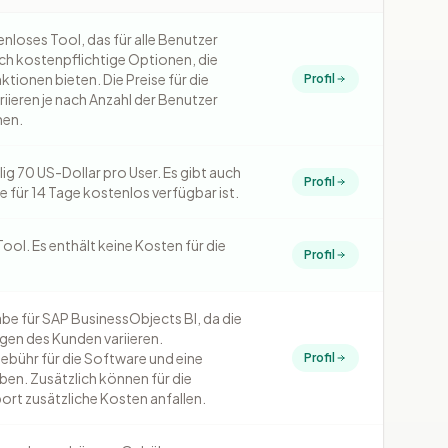
enloses Tool, das für alle Benutzer
uch kostenpflichtige Optionen, die
tionen bieten. Die Preise für die
Profil
iieren je nach Anzahl der Benutzer
nen.
g 70 US-Dollar pro User. Es gibt auch
Profil
e für 14 Tage kostenlos verfügbar ist.
ool. Es enthält keine Kosten für die
Profil
abe für SAP BusinessObjects BI, da die
gen des Kunden variieren.
gebühr für die Software und eine
Profil
en. Zusätzlich können für die
rt zusätzliche Kosten anfallen.