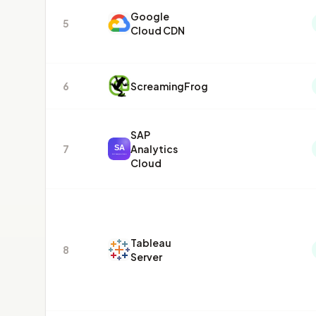
Google
5
Cloud CDN
6
ScreamingFrog
SAP
7
Analytics
Cloud
Tableau
8
Server