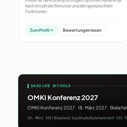
Preise für die kostenpflichtigen Optionen variieren je
nach Anzahl der Benutzer und den gewünschten
Funktionen.
Zum Profil
Bewertungen lesen
▌ DAZU LIVE · BI TOOLS
OMKI Konferenz 2027
OMKI Konferenz 2027 · 18. März 2027 · Bielefeld
18. März 2027
·
Bielefeld, Stadthalle Bielefeld
·
noch 223 T