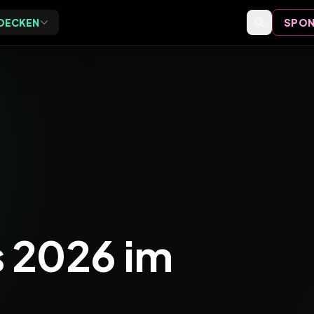
DECKEN
SPON
Exclusive
Events
ive Vor-Ort-Events für
Event-Bewertungen,
eider
Formate und Einordnung
Speaker
Speaker-Profile und Archiv
Videos
Vorträge, Tutorials und Archiv
s 2026 im