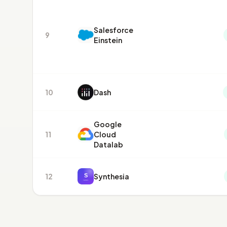
Salesforce
9
Einstein
10
Dash
Google
11
Cloud
Datalab
12
Synthesia