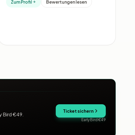
Zum Profil
Bewertungen lesen
Ticket sichern
y Bird €49.
Early Bird €49