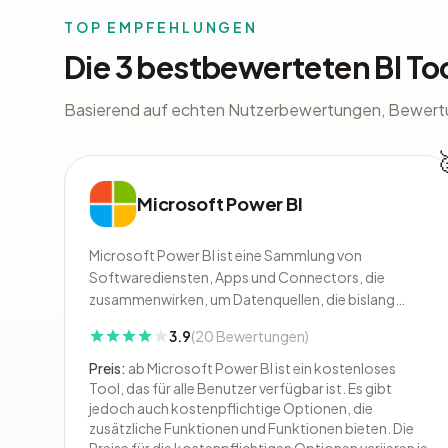
TOP EMPFEHLUNGEN
Die 3 bestbewerteten BI To
Basierend auf echten Nutzerbewertungen, Bewert
Microsoft Power BI
Microsoft Power BI ist eine Sammlung von
Softwarediensten, Apps und Connectors, die
zusammenwirken, um Datenquellen, die bislang
nicht verbundenen sind, in kohärente, visuell
3.9
(20 Bewertungen)
überzeugende und interaktive Einblicke
umzuwandeln. Es besteht aus verschiedenen
Preis:
ab Microsoft Power BI ist ein kostenloses
Elementen, die eng miteinander verzahnt sind
Tool, das für alle Benutzer verfügbar ist. Es gibt
jedoch auch kostenpflichtige Optionen, die
zusätzliche Funktionen und Funktionen bieten. Die