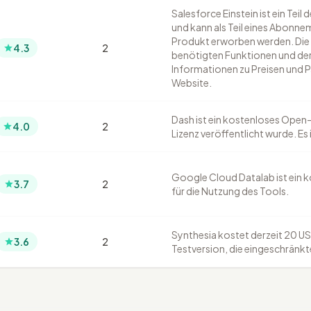
Salesforce Einstein ist ein Tei
und kann als Teil eines Abonne
Produkt erworben werden. Die P
4.3
2
benötigten Funktionen und der
Informationen zu Preisen und P
Website.
Dash ist ein kostenloses Open
4.0
2
Lizenz veröffentlicht wurde. Es
Google Cloud Datalab ist ein k
3.7
2
für die Nutzung des Tools.
Synthesia kostet derzeit 20 US
3.6
2
Testversion, die eingeschränkt