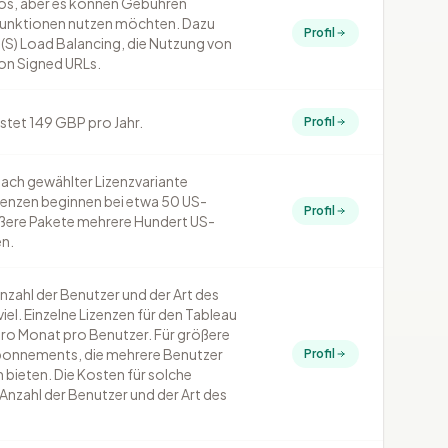
os, aber es können Gebühren
 Funktionen nutzen möchten. Dazu
Profil
S) Load Balancing, die Nutzung von
on Signed URLs.
tet 149 GBP pro Jahr.
Profil
nach gewählter Lizenzvariante
Lizenzen beginnen bei etwa 50 US-
Profil
ößere Pakete mehrere Hundert US-
en.
nzahl der Benutzer und der Art des
el. Einzelne Lizenzen für den Tableau
pro Monat pro Benutzer. Für größere
Abonnements, die mehrere Benutzer
Profil
bieten. Die Kosten für solche
Anzahl der Benutzer und der Art des