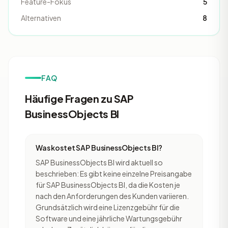
Feature-Fokus
5
Alternativen
8
FAQ
Häufige Fragen zu SAP
BusinessObjects BI
Was kostet SAP BusinessObjects BI?
SAP BusinessObjects BI wird aktuell so
beschrieben: Es gibt keine einzelne Preisangabe
für SAP BusinessObjects BI, da die Kosten je
nach den Anforderungen des Kunden variieren.
Grundsätzlich wird eine Lizenzgebühr für die
Software und eine jährliche Wartungsgebühr