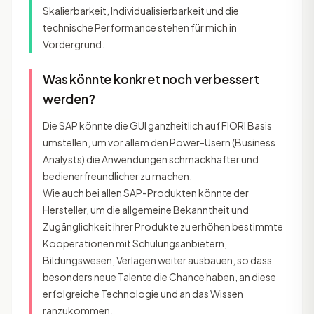
Skalierbarkeit, Individualisierbarkeit und die
technische Performance stehen für mich in
Vordergrund.
Was könnte konkret noch verbessert
werden?
Die SAP könnte die GUI ganzheitlich auf FIORI Basis
umstellen, um vor allem den Power-Usern (Business
Analysts) die Anwendungen schmackhafter und
bedienerfreundlicher zu machen.
Wie auch bei allen SAP-Produkten könnte der
Hersteller, um die allgemeine Bekanntheit und
Zugänglichkeit ihrer Produkte zu erhöhen bestimmte
Kooperationen mit Schulungsanbietern,
Bildungswesen, Verlagen weiter ausbauen, so dass
besonders neue Talente die Chance haben, an diese
erfolgreiche Technologie und an das Wissen
ranzukommen.