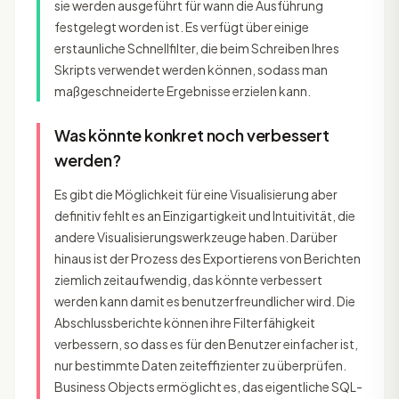
sie werden ausgeführt für wann die Ausführung
festgelegt worden ist. Es verfügt über einige
erstaunliche Schnellfilter, die beim Schreiben Ihres
Skripts verwendet werden können, sodass man
maßgeschneiderte Ergebnisse erzielen kann.
Was könnte konkret noch verbessert
werden?
Es gibt die Möglichkeit für eine Visualisierung aber
definitiv fehlt es an Einzigartigkeit und Intuitivität, die
andere Visualisierungswerkzeuge haben. Darüber
hinaus ist der Prozess des Exportierens von Berichten
ziemlich zeitaufwendig, das könnte verbessert
werden kann damit es benutzerfreundlicher wird. Die
Abschlussberichte können ihre Filterfähigkeit
verbessern, so dass es für den Benutzer einfacher ist,
nur bestimmte Daten zeiteffizienter zu überprüfen.
Business Objects ermöglicht es, das eigentliche SQL-