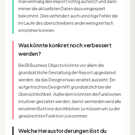
man einmalig den Report richtig aufsetzt und dann
immer die aktuellsten Daten dazu eingespielt
bekommt. Dies verhindert auch unnötige Fehler die
im Laufe des überschreibens anderweitig einfach
entstehen können.
Was könnte konkret noch verbessert
werden?
Bei BI Business Objects könnte vor allem die
grundsätzliche Gestaltung der Report upgedated
werden, da das Design etwas veraltet aussieht. Ein
aufgefrischtes Design hilft grundsätzlich bei der
Übersichtlichkeit. Außerdem könnten die Funktionen
intuitiver gestaltet werden, damit vermieden wird alle
einzelnen Buttons durchklicken zu müssen um zu der
gewünschten Funktion zu kommen.
Welche Herausforderungen löst du