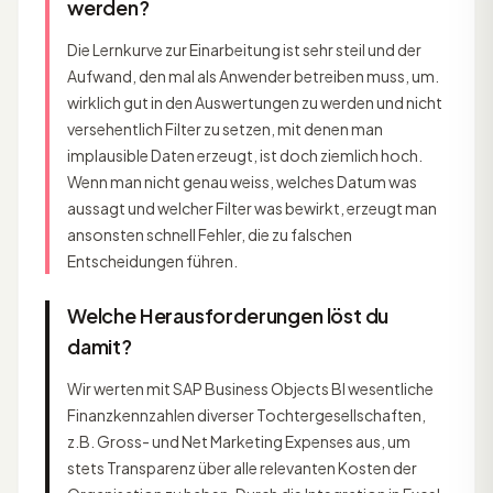
werden?
Die Lernkurve zur Einarbeitung ist sehr steil und der
Aufwand, den mal als Anwender betreiben muss, um.
wirklich gut in den Auswertungen zu werden und nicht
versehentlich Filter zu setzen, mit denen man
implausible Daten erzeugt, ist doch ziemlich hoch.
Wenn man nicht genau weiss, welches Datum was
aussagt und welcher Filter was bewirkt, erzeugt man
ansonsten schnell Fehler, die zu falschen
Entscheidungen führen.
Welche Herausforderungen löst du
damit?
Wir werten mit SAP Business Objects BI wesentliche
Finanzkennzahlen diverser Tochtergesellschaften,
z.B. Gross- und Net Marketing Expenses aus, um
stets Transparenz über alle relevanten Kosten der