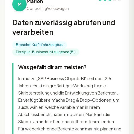
Marion
M
Controlling
Volkswagen
Daten zuverlässig abrufen und
verarbeiten
Branche: Kraftfahrzeugbau
Disziplin: Business Intelligence (BI)
Was gefällt dir am meisten?
Ich nutze „SAP Business Objects BI“ seit über 2,5
Jahren. Es ist ein großartiges Werkzeug für die
Skripterstellung und die Entwicklung von Berichten.
Es verfügt über einfache Drag & Drop-Optionen, um
auszuwählen, welche Variable man in Ihrem
Abschlussbericht haben möchten. Man kann die
Skripte an andere Personen in Ihrem Team senden.
Für wiederkehrende Berichte kann man sie planen und