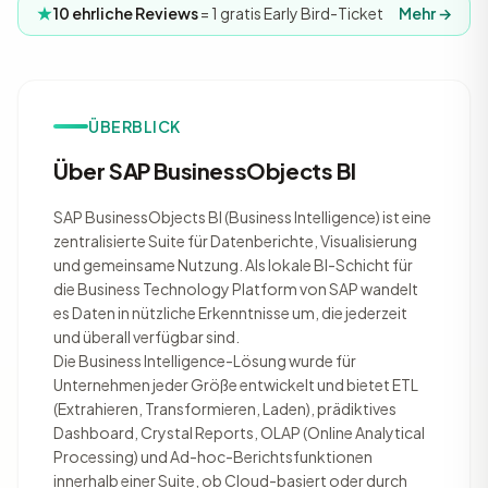
10 ehrliche Reviews
= 1 gratis Early Bird-Ticket
Mehr →
ÜBERBLICK
Über SAP BusinessObjects BI
SAP BusinessObjects BI (Business Intelligence) ist eine
zentralisierte Suite für Datenberichte, Visualisierung
und gemeinsame Nutzung. Als lokale BI-Schicht für
die Business Technology Platform von SAP wandelt
es Daten in nützliche Erkenntnisse um, die jederzeit
und überall verfügbar sind.
Die Business Intelligence-Lösung wurde für
Unternehmen jeder Größe entwickelt und bietet ETL
(Extrahieren, Transformieren, Laden), prädiktives
Dashboard, Crystal Reports, OLAP (Online Analytical
Processing) und Ad-hoc-Berichtsfunktionen
innerhalb einer Suite, ob Cloud-basiert oder durch