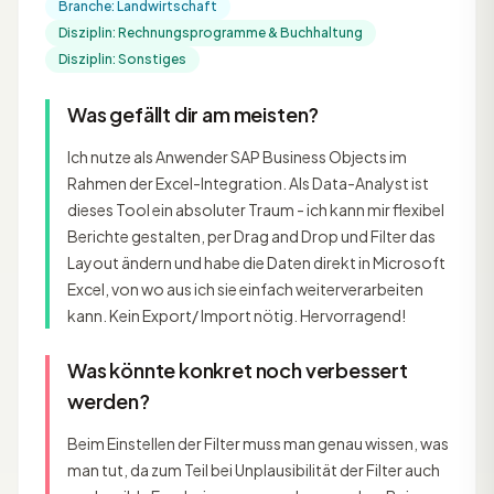
Branche: Landwirtschaft
Disziplin: Rechnungsprogramme & Buchhaltung
Disziplin: Sonstiges
Was gefällt dir am meisten?
Ich nutze als Anwender SAP Business Objects im
Rahmen der Excel-Integration. Als Data-Analyst ist
dieses Tool ein absoluter Traum - ich kann mir flexibel
Berichte gestalten, per Drag and Drop und Filter das
Layout ändern und habe die Daten direkt in Microsoft
Excel, von wo aus ich sie einfach weiterverarbeiten
kann. Kein Export/ Import nötig. Hervorragend!
Was könnte konkret noch verbessert
werden?
Beim Einstellen der Filter muss man genau wissen, was
man tut, da zum Teil bei Unplausibilität der Filter auch