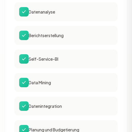
Datenanalyse
Berichtserstellung
Self-Service-BI
Data Mining
Datenintegration
Planung und Budgetierung