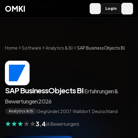
OMKI 2027
noch
221
Tage
→
OMKI
Login
Home
Software
Analytics & BI
SAP BusinessObjects BI
SAP BusinessObjects BI
Erfahrungen &
Bewertungen 2026
Gegründet 2007
·
Walldorf, Deutschland
Analytics & BI
3.4
(6 Bewertungen)