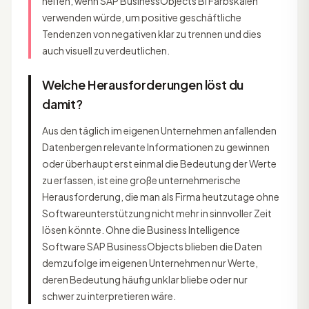
helfen, wenn SAP BusinessObjects BI Farbskalen
verwenden würde, um positive geschäftliche
Tendenzen von negativen klar zu trennen und dies
auch visuell zu verdeutlichen.
Welche Herausforderungen löst du
damit?
Aus den täglich im eigenen Unternehmen anfallenden
Datenbergen relevante Informationen zu gewinnen
oder überhaupt erst einmal die Bedeutung der Werte
zu erfassen, ist eine große unternehmerische
Herausforderung, die man als Firma heutzutage ohne
Softwareunterstützung nicht mehr in sinnvoller Zeit
lösen könnte. Ohne die Business Intelligence
Software SAP BusinessObjects blieben die Daten
demzufolge im eigenen Unternehmen nur Werte,
deren Bedeutung häufig unklar bliebe oder nur
schwer zu interpretieren wäre.