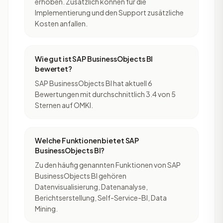
erhoben. Zusätzlich können für die
Implementierung und den Support zusätzliche
Kosten anfallen.
Wie gut ist SAP BusinessObjects BI
bewertet?
SAP BusinessObjects BI hat aktuell 6
Bewertungen mit durchschnittlich 3.4 von 5
Sternen auf OMKI.
Welche Funktionen bietet SAP
BusinessObjects BI?
Zu den häufig genannten Funktionen von SAP
BusinessObjects BI gehören
Datenvisualisierung, Datenanalyse,
Berichtserstellung, Self-Service-BI, Data
Mining.