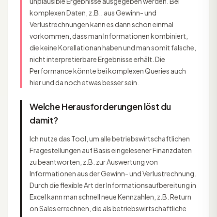
unplausible Ergebnisse ausgegeben werden. Bei
komplexen Daten, z.B.. aus Gewinn- und
Verlustrechnungen kann es dann schon einmal
vorkommen, dass man Informationen kombiniert,
die keine Korellationan haben und man somit falsche,
nicht interpretierbare Ergebnisse erhält. Die
Performance könnte bei komplexen Queries auch
hier und da noch etwas besser sein.
Welche Herausforderungen löst du
damit?
Ich nutze das Tool, um alle betriebswirtschaftlichen
Fragestellungen auf Basis eingelesener Finanzdaten
zu beantworten, z.B. zur Auswertung von
Informationen aus der Gewinn- und Verlustrechnung.
Durch die flexible Art der Informationsaufbereitung in
Excel kann man schnell neue Kennzahlen, z.B. Return
on Sales errechnen, die als betriebswirtschaftliche