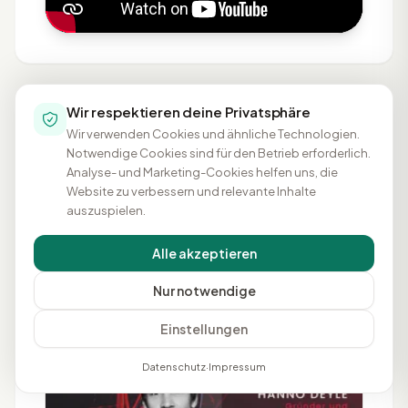
Wir respektieren deine Privatsphäre
Wir verwenden Cookies und ähnliche Technologien.
PASSENDE INHALTE
Notwendige Cookies sind für den Betrieb erforderlich.
Mehr Wissen rund um SAP
Analyse- und Marketing-Cookies helfen uns, die
Website zu verbessern und relevante Inhalte
BusinessObjects BI
auszuspielen.
Themenrelevante Videos, Magazinartikel und
Alle akzeptieren
Lexikon-Begriffe, die zu diesem Produkt, seinem
Einsatzfeld und typischen Fragestellungen passen.
Nur notwendige
Passende Videos
Alle Videos
Einstellungen
Datenschutz
·
Impressum