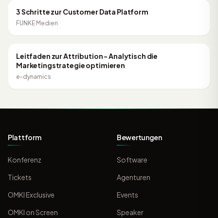
DATA ANALYTICS
3 Schritte zur Customer Data Platform
FUNKE Medien
31:18
DATA ANALYTICS
Leitfaden zur Attribution - Analytisch die
Marketingstrategie optimieren
e-dynamics
Plattform
Bewertungen
Konferenz
Software
Tickets
Agenturen
OMKI Exclusive
Events
OMKI on Screen
Speaker