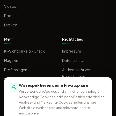
Videos
Podcast
Lexikon
Mehr
Rechtliches
KI-Sichtbarkeits-Check
Impressum
Magazin
Datenschutz
Profil anlegen
Authentizität von
Bewertungen
Sponsoring
Wir respektieren deine Privatsphäre
AGB
Wir verwenden Cookies und ähnliche Technologien.
Notwendige Cookies sind für den Betrieb erforderlich.
Analyse- und Marketing-Cookies helfen uns, die
Website zu verbessern und relevante Inhalte
auszuspielen.