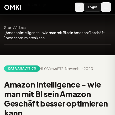
OMKI 2027
noch
220
Tage
→
OMKI
Login
Start
/
Videos
Amazon Intelligence - wie man mit BI sein Amazon Geschäft
/
47:03
besser optimieren kann
0 Views
2. November 2020
DATA ANALYTICS
Video:
Amazon Intelligence - wie
man mit BI sein Amazon
Geschäft besser optimieren
kann