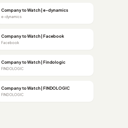
DATA ANALYTICS
Company to Watch | e-dynamics
e-dynamics
9:34
PARTNERSHIPS
Company to Watch | Facebook
Facebook
6:34
PERFORMANCE MARKETING
Company to Watch | Findologic
FINDOLOGIC
9:27
PERFORMANCE MARKETING
Company to Watch | FINDOLOGIC
FINDOLOGIC