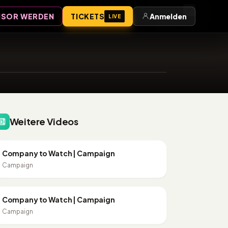
Anmelden
SOR WERDEN
TICKETS
Anmelden
LIVE
38:18
Weitere Videos
12:38
PR & KOMMUNIKATION
Company to Watch | Campaign
Campaign
5:36
PR & KOMMUNIKATION
Company to Watch | Campaign
Campaign
5:23