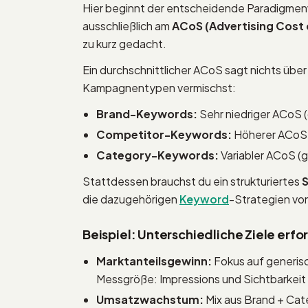
Hier beginnt der entscheidende Paradigmenwe
ausschließlich am
ACoS (Advertising Cost 
zu kurz gedacht.
Ein durchschnittlicher ACoS sagt nichts über 
Kampagnentypen vermischst:
Brand-Keywords:
Sehr niedriger ACoS 
Competitor-Keywords:
Höherer ACoS 
Category-Keywords:
Variabler ACoS (
Stattdessen brauchst du ein strukturiertes
die dazugehörigen
Keyword
-Strategien vo
Beispiel: Unterschiedliche Ziele erfo
Marktanteilsgewinn:
Fokus auf generis
Messgröße: Impressions und Sichtbarkeit
Umsatzwachstum:
Mix aus Brand + Ca