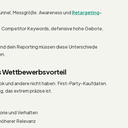
Funnel, Messgröße: Awareness und
Retargeting
-
 Competitor Keywords, defensive hohe Gebote,
nd dein Reporting müssen diese Unterschiede
en.
ls Wettbewerbsvorteil
ook und andere nicht haben: First-Party-Kaufdaten.
g, das extrem präzise ist.
rie und Verhalten
höherer Relevanz