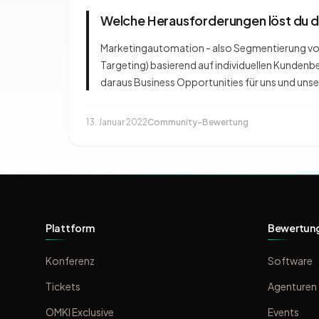
Welche Herausforderungen löst du 
Marketingautomation - also Segmentierung von
Targeting) basierend auf individuellen Kundenbed
daraus Business Opportunities für uns und uns
13. Januar 2022
Community-Bewertung
Plattform
Bewertun
Konferenz
Software
Tickets
Agenturen
OMKI Exclusive
Events