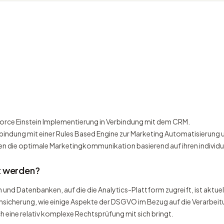
sforce Einstein Implementierung in Verbindung mit dem CRM.
 Verbindung mit einer Rules Based Engine zur Marketing Automatisierun
n die optimale Marketingkommunikation basierend auf ihren individue
t werden?
d Datenbanken, auf die die Analytics-Plattform zugreift, ist aktuell
unsicherung, wie einige Aspekte der DSGVO im Bezug auf die Verarb
h eine relativ komplexe Rechtsprüfung mit sich bringt.