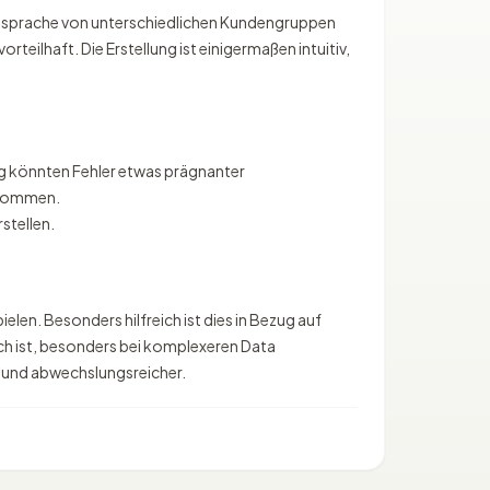
r Ansprache von unterschiedlichen Kundengruppen
teilhaft. Die Erstellung ist einigermaßen intuitiv,
ung könnten Fehler etwas prägnanter
u kommen.
stellen.
len. Besonders hilfreich ist dies in Bezug auf
ich ist, besonders bei komplexeren Data
er und abwechslungsreicher.