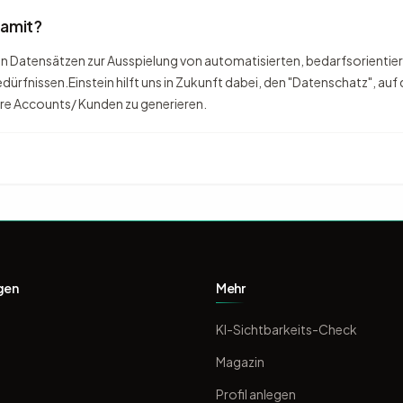
damit?
 Datensätzen zur Ausspielung von automatisierten, bedarfsorientie
ürfnissen.Einstein hilft uns in Zukunft dabei, den "Datenschatz", auf 
ere Accounts/ Kunden zu generieren.
gen
Mehr
KI-Sichtbarkeits-Check
Magazin
Profil anlegen