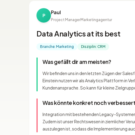
Paul
P
Project Manager
Marketingagentur
Data Analytics at its best
Branche: Marketing
Disziplin: CRM
Was gefällt dir am meisten?
Wir befinden uns in den letzten Zügen der Sale
Einstein nutzen wir als Analytics Plattform in
Kundenansprache. So kann für kleine Zielgruppe
Was könnte konkret noch verbesser
Integration mit bestehenden Legacy-Systemen un
Zudem ist unser Rechtswesen in ziemlicher Ver
auszulegen ist, sodass die Implementierung auc