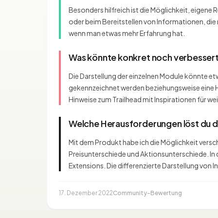
Besonders hilfreich ist die Möglichkeit, eigen
oder beim Bereitstellen von Informationen, die n
wenn man etwas mehr Erfahrung hat.
Was könnte konkret noch verbesser
Die Darstellung der einzelnen Module könnte et
gekennzeichnet werden beziehungsweise eine H
Hinweise zum Trailhead mit Inspirationen für w
Welche Herausforderungen löst du 
Mit dem Produkt habe ich die Möglichkeit versch
Preisunterschiede und Aktionsunterschiede. In 
Extensions. Die differenzierte Darstellung von 
17. Dezember 2022
Community-Bewertung