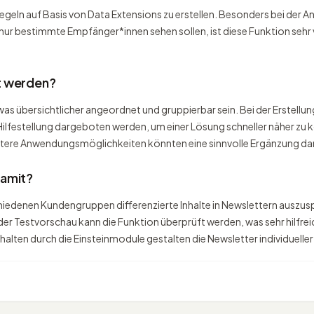
e Regeln auf Basis von Data Extensions zu erstellen. Besonders bei de
ur bestimmte Empfänger*innen sehen sollen, ist diese Funktion sehr vor
t werden?
was übersichtlicher angeordnet und gruppierbar sein. Bei der Erstell
ilfestellung dargeboten werden, um einer Lösung schneller näher z
eitere Anwendungsmöglichkeiten könnten eine sinnvolle Ergänzung dar
damit?
iedenen Kundengruppen differenzierte Inhalte in Newslettern auszuspie
der Testvorschau kann die Funktion überprüft werden, was sehr hilfre
Inhalten durch die Einsteinmodule gestalten die Newsletter individuell