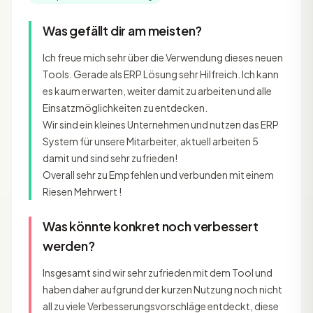
Was gefällt dir am meisten?
Ich freue mich sehr über die Verwendung dieses neuen
Tools. Gerade als ERP Lösung sehr Hilfreich. Ich kann
es kaum erwarten, weiter damit zu arbeiten und alle
Einsatzmöglichkeiten zu entdecken.
Wir sind ein kleines Unternehmen und nutzen das ERP
System für unsere Mitarbeiter, aktuell arbeiten 5
damit und sind sehr zufrieden!
Overall sehr zu Empfehlen und verbunden mit einem
Riesen Mehrwert !
Was könnte konkret noch verbessert
werden?
Insgesamt sind wir sehr zufrieden mit dem Tool und
haben daher aufgrund der kurzen Nutzung noch nicht
all zu viele Verbesserungsvorschläge entdeckt, diese