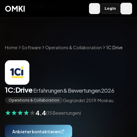
OMKI 2027
noch
221
Tage
→
OMKI
Login
Home
Software
Operations & Collaboration
1C:Drive
1C:Drive
Erfahrungen & Bewertungen 2026
Gegründet 2019
·
Moskau
Operations & Collaboration
4.4
(15 Bewertungen)
Anbieter kontaktieren