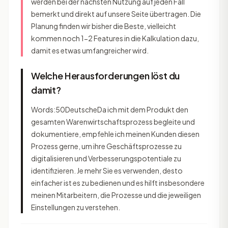
werden bei der nächsten Nutzung auf jeden Fall
bemerkt und direkt auf unsere Seite übertragen. Die
Planung finden wir bisher die Beste, vielleicht
kommen noch 1-2 Features in die Kalkulation dazu,
damit es etwas umfangreicher wird.
Welche Herausforderungen löst du
damit?
Words:50DeutscheDa ich mit dem Produkt den
gesamten Warenwirtschaftsprozess begleite und
dokumentiere, empfehle ich meinen Kunden diesen
Prozess gerne, um ihre Geschäftsprozesse zu
digitalisieren und Verbesserungspotentiale zu
identifizieren. Je mehr Sie es verwenden, desto
einfacher ist es zu bedienen und es hilft insbesondere
meinen Mitarbeitern, die Prozesse und die jeweiligen
Einstellungen zu verstehen.