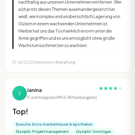
nachhaltig aus unserem Unternehmen entfernen. Wer
sich je mit diesen Themen auseinandergesetzt hat
weiß, wie komplex und unübersichtlich Lagerung von
Gütern in einem wachsenden Unternehmen ist.
Hierbei hat uns das Tool wirklich enorm unter die
Arme gegriffen und es uns ermöglicht ohne große
Wachstumsschmerzen zu wachsen.
15. Juli 2022
Community-Bewertung
Janina
J
IT und Integration
MVZ-Wittenbergplatz
Top!
Branche: Ärzte, Krankenhäuser & Apotheken
Disziplin: Projektmanagement
Disziplin: Sonstiges