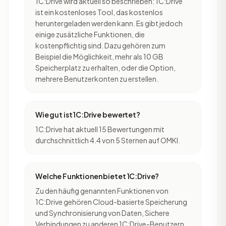
1C:Drive wird aktuell so beschrieben: 1C:Drive
ist ein kostenloses Tool, das kostenlos
heruntergeladen werden kann. Es gibt jedoch
einige zusätzliche Funktionen, die
kostenpflichtig sind. Dazu gehören zum
Beispiel die Möglichkeit, mehr als 10 GB
Speicherplatz zu erhalten, oder die Option,
mehrere Benutzerkonten zu erstellen.
Wie gut ist 1C:Drive bewertet?
1C:Drive hat aktuell 15 Bewertungen mit
durchschnittlich 4.4 von 5 Sternen auf OMKI.
Welche Funktionen bietet 1C:Drive?
Zu den häufig genannten Funktionen von
1C:Drive gehören Cloud-basierte Speicherung
und Synchronisierung von Daten, Sichere
Verbindungen zu anderen 1C:Drive-Benutzern,