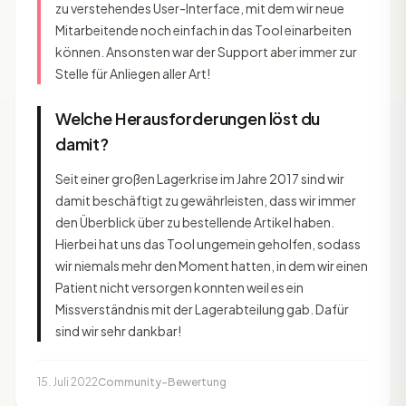
zu verstehendes User-Interface, mit dem wir neue
Mitarbeitende noch einfach in das Tool einarbeiten
können. Ansonsten war der Support aber immer zur
Stelle für Anliegen aller Art!
Welche Herausforderungen löst du
damit?
Seit einer großen Lagerkrise im Jahre 2017 sind wir
damit beschäftigt zu gewährleisten, dass wir immer
den Überblick über zu bestellende Artikel haben.
Hierbei hat uns das Tool ungemein geholfen, sodass
wir niemals mehr den Moment hatten, in dem wir einen
Patient nicht versorgen konnten weil es ein
Missverständnis mit der Lagerabteilung gab. Dafür
sind wir sehr dankbar!
15. Juli 2022
Community-Bewertung