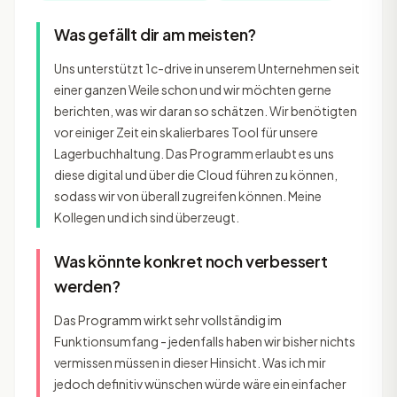
Was gefällt dir am meisten?
Uns unterstützt 1c-drive in unserem Unternehmen seit
einer ganzen Weile schon und wir möchten gerne
berichten, was wir daran so schätzen. Wir benötigten
vor einiger Zeit ein skalierbares Tool für unsere
Lagerbuchhaltung. Das Programm erlaubt es uns
diese digital und über die Cloud führen zu können,
sodass wir von überall zugreifen können. Meine
Kollegen und ich sind überzeugt.
Was könnte konkret noch verbessert
werden?
Das Programm wirkt sehr vollständig im
Funktionsumfang - jedenfalls haben wir bisher nichts
vermissen müssen in dieser Hinsicht. Was ich mir
jedoch definitiv wünschen würde wäre ein einfacher