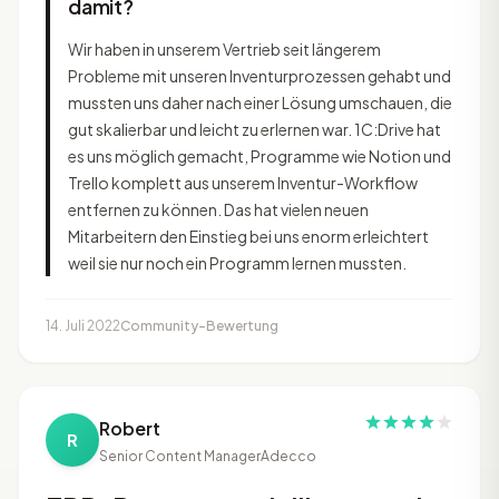
damit?
Wir haben in unserem Vertrieb seit längerem
Probleme mit unseren Inventurprozessen gehabt und
mussten uns daher nach einer Lösung umschauen, die
gut skalierbar und leicht zu erlernen war. 1C:Drive hat
es uns möglich gemacht, Programme wie Notion und
Trello komplett aus unserem Inventur-Workflow
entfernen zu können. Das hat vielen neuen
Mitarbeitern den Einstieg bei uns enorm erleichtert
weil sie nur noch ein Programm lernen mussten.
14. Juli 2022
Community-Bewertung
Robert
R
Senior Content Manager
Adecco