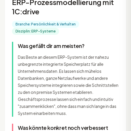
ERP-Prozessmodellierung mit
1C:drive
Branche: Persönlichkeit & Verhalten
Disziplin: ERP-Systeme
Was gefällt dir am meisten?
Das Beste an diesem ERP-System ist der nahezu
unbegrenzte integrierte Speicherplatz für alle
Unternehmensdaten. Es lassen sich mühelos
Datenbanken, ganze Netzlaufwerke und andere
Speichersysteme integrieren sowie die Schnittstellen
zu den on premise Systemen etablieren.
Geschäftsprozesse lassen sich einfach und intuitiv
"zusammenklicken", ohne dass man sich lange in das
System einarbeiten muss.
Was könnte konkret noch verbessert