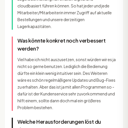
cloudbasiert führen können. So hat jeder und jede
Mitarbeiter/Mitarbeiterin immer Zugriff auf aktuelle
Bestellungen und unsere derzeitigen
Lagerkapazitäten.
Was könnte konkret noch verbessert
werden?
Viel habe ich nicht auszusetzen, sonst würden wir es ja
nicht so gerne benutzen. Lediglich die Bedienung
dürfte ein klein wenig intuitiver sein. Des Weiteren
wäre es schön regelmäßigere Updates und Bug-Fixes
zu erhalten. Aber das ist ja mit allen Programmen so -
dafür ist der Kundenservice sehr zuvorkommend und
hilft einem, sollte dann doch mal ein größeres
Problem bestehen.
Welche Herausforderungen löst du