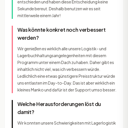
entschieden und haben diese Entscheidung keine
Sekunde bereut. Deshalb benutzen wir es seit
mittlerweile einem Jahr!
Was könnte konkret noch verbessert
werden?
Wir genießen es wirklich alle unsere Logistik- und
Lagerbuchhaltungsangelegenheiten mit diesem
Programm unter einem Dach zu haben. Daher gibt es
inhaltlich nicht viel, was ich verbessern würde.
Ledlichlich eine etwas günstigere Preisstruktur würde
uns entlasten im Day-to-Day. Das ist aber wirklich ein
kleines Manko und dafür ist der Support umso besser.
Welche Herausforderungen löst du
damit?
Wir konnten unsere Schwierigkeiten mit Lagerlogistik