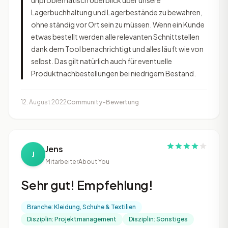
unproblematisch Überblick über unsere
Lagerbuchhaltung und Lagerbestände zu bewahren,
ohne ständig vor Ort sein zu müssen. Wenn ein Kunde
etwas bestellt werden alle relevanten Schnittstellen
dank dem Tool benachrichtigt und alles läuft wie von
selbst. Das gilt natürlich auch für eventuelle
Produktnachbestellungen bei niedrigem Bestand.
12. August 2022
Community-Bewertung
Jens
J
Mitarbeiter
About You
Sehr gut! Empfehlung!
Branche: Kleidung, Schuhe & Textilien
Disziplin: Projektmanagement
Disziplin: Sonstiges