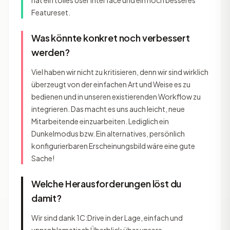
hat ein tolles User Interface und ein noch besseres
Featureset.
Was könnte konkret noch verbessert
werden?
Viel haben wir nicht zu kritisieren, denn wir sind wirklich
überzeugt von der einfachen Art und Weise es zu
bedienen und in unseren existierenden Workflow zu
integrieren. Das macht es uns auch leicht, neue
Mitarbeitende einzuarbeiten. Lediglich ein
Dunkelmodus bzw. Ein alternatives, persönlich
konfigurierbaren Erscheinungsbild wäre eine gute
Sache!
Welche Herausforderungen löst du
damit?
Wir sind dank 1C:Drive in der Lage, einfach und