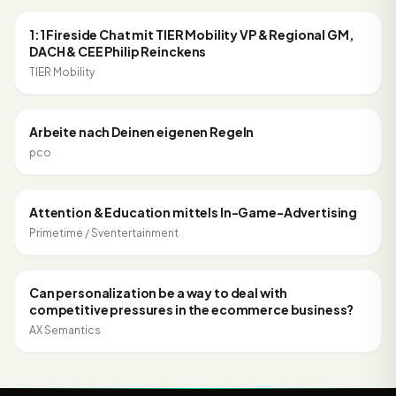
ONLINE MARKETING
1:1 Fireside Chat mit TIER Mobility VP & Regional GM,
DACH & CEE Philip Reinckens
TIER Mobility
1:00:42
ONLINE MARKETING
Arbeite nach Deinen eigenen Regeln
pco
31:38
ONLINE MARKETING
Attention & Education mittels In-Game-Advertising
Primetime / Sventertainment
58:35
ONLINE MARKETING
Can personalization be a way to deal with
competitive pressures in the ecommerce business?
AX Semantics