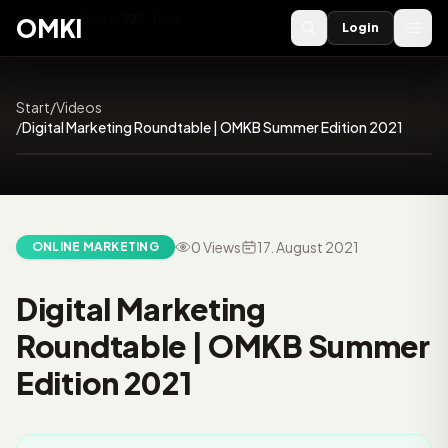
OMKI 2027
noch
223
Tage
→
OMKI
Login
Start
/
Videos
1:01:54
/
Digital Marketing Roundtable | OMKB Summer Edition 2021
0 Views
17. August 2021
ONLINE MARKETING
Video:
Digital Marketing
Roundtable | OMKB Summer
Edition 2021