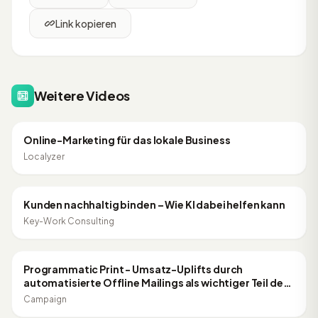
Link kopieren
Weitere Videos
31:16
ONLINE MARKETING
Online-Marketing für das lokale Business
Localyzer
37:40
ONLINE MARKETING
Kunden nachhaltig binden – Wie KI dabei helfen kann
Key-Work Consulting
38:15
ONLINE MARKETING
Programmatic Print - Umsatz-Uplifts durch
automatisierte Offline Mailings als wichtiger Teil der
CRM-Kommunikation
Campaign
57:00