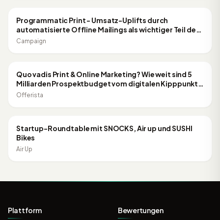
ONLINE MARKETING
Programmatic Print - Umsatz-Uplifts durch
automatisierte Offline Mailings als wichtiger Teil der
CRM-Kommunikation
Campaign
31:24
ONLINE MARKETING
Quo vadis Print & Online Marketing? Wie weit sind 5
Milliarden Prospektbudget vom digitalen Kipppunkt
entfernt?
Offerista
1:00:37
ONLINE MARKETING
Startup-Roundtable mit SNOCKS, Air up und SUSHI
Bikes
Air Up
Plattform
Bewertungen