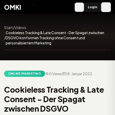
OMKI 2027
noch
221
Tage
→
OMKI
Login
Start
/
Videos
Cookieless Tracking & Late Consent - Der Spagat zwischen
/
DSGVO konformen Tracking ohne Consent und
28:09
personalisiertem Marketing
0 Views
18. Januar 2022
ONLINE MARKETING
Video:
Cookieless Tracking & Late
Consent - Der Spagat
zwischen DSGVO