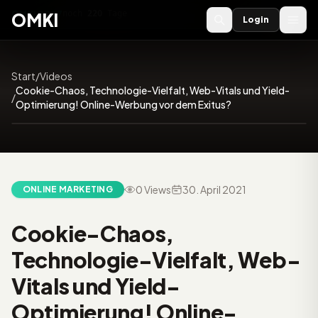
OMKI 2027
noch
220
Tage
→
OMKI
Login
Start
/
Videos
Cookie-Chaos, Technologie-Vielfalt, Web-Vitals und Yield-
/
55:56
Optimierung! Online-Werbung vor dem Exitus?
0 Views
30. April 2021
ONLINE MARKETING
Video:
Cookie-Chaos,
Technologie-Vielfalt, Web-
Vitals und Yield-
Optimierung! Online-