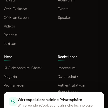
Tickets
Agenturen
OMKI Exclusive
Events
OMKI on Screen
Speaker
Videos
Podcast
Lexikon
Mehr
Rechtliches
KI-Sichtbarkeits-Check
Impressum
Magazin
Datenschutz
Profil anlegen
Authentizität von
Bewertungen
Sponsoring
Wir respektieren deine Privatsphäre
AGB
Wir verwenden Cookies und ähnliche Technologien.