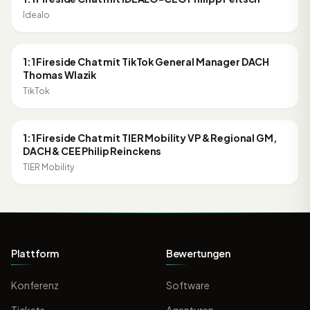
Idealo
50:26
ONLINE MARKETING
1:1 Fireside Chat mit TikTok General Manager DACH
Thomas Wlazik
TikTok
56:43
ONLINE MARKETING
1:1 Fireside Chat mit TIER Mobility VP & Regional GM,
DACH & CEE Philip Reinckens
TIER Mobility
Plattform
Bewertungen
Konferenz
Software