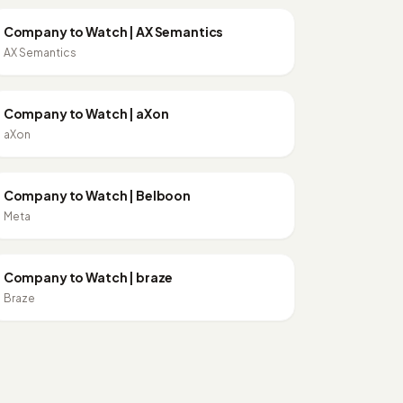
CONTENT MARKETING
Company to Watch | AX Semantics
AX Semantics
10:58
CRM
Company to Watch | aXon
aXon
PERFORMANCE MARKETING
Company to Watch | Belboon
Meta
14:28
SALES & VERTRIEB
Company to Watch | braze
Braze