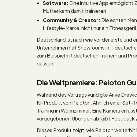
Software:
Eine intuitive App ermöglicht
Mutter kann damit trainieren
Community & Creator:
Die echten Mens
Lifestyle-Marke, nicht nur ein Fitnessgerä
Deutschland ist nach wie vor der erste und e
Unternehmen hat Showrooms in 11 deutschen S
zum Beispiel mit deutschen Trainern und Pro
passen.
Die Weltpremiere: Peloton Gu
Während des Vortrags kündigte Anke Drewi
KI-Produkt von Peloton. Ähnlich einer Set-T
Training im Wohnzimmer. Eine Kamera erfass
vorgegebenen Übungen ab, gibt Feedback zu
Dieses Produkt zeigt, wie Peloton weiterhin 