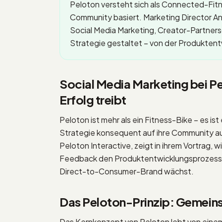
Peloton versteht sich als Connected-Fitn
Community basiert. Marketing Director A
Social Media Marketing, Creator-Partne
Strategie gestaltet – von der Produktent
Social Media Marketing bei 
Erfolg treibt
Peloton ist mehr als ein Fitness-Bike – es i
Strategie konsequent auf ihre Community au
Peloton Interactive, zeigt in ihrem Vortrag, w
Feedback den Produktentwicklungsprozess d
Direct-to-Consumer-Brand wächst.
Das Peloton-Prinzip: Gemeins
Das Kernkonzept von Peloton lebt von ein