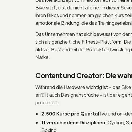
Bike sitzt, bist du nicht alleine. In dieser 
ihren Bikes und nehmen am gleichen Kurs teil
emotionale Bindung, die das Trainingserlebn
Das Unternehmen hat sich bewusst von der r
sich als ganzheitliche Fitness-Plattform. Die
aktiver Bestandteil der Produktentwicklung
Marke.
Content und Creator: Die wah
Während die Hardware wichtig ist – das Bike
erfüllt auch Designansprüche – ist der eigen
produziert:
2.500 Kurse pro Quartal
live und on-d
11 verschiedene Disziplinen
: Cycling, S
Boxing