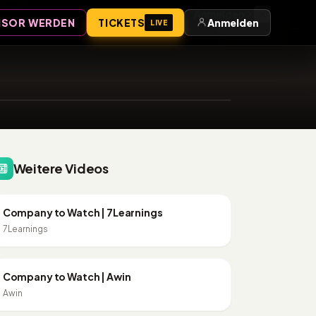
Anmelden
SOR WERDEN
TICKETS
Anmelden
LIVE
43:15
Weitere Videos
19:19
PREISOPTIMIERUNG
Company to Watch | 7Learnings
7Learnings
4:22
AFFILIATE MARKETING VIDEOS
Company to Watch | Awin
Awin
8:58