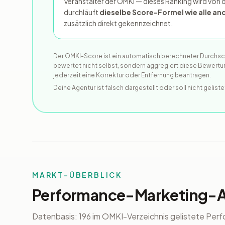
Veranstalter der OMKI — dieses Ranking wird von 
durchläuft
dieselbe Score-Formel wie alle a
zusätzlich direkt gekennzeichnet.
Der OMKI-Score ist ein automatisch berechneter Durchsch
bewertet nicht selbst, sondern aggregiert diese Bewertun
jederzeit eine Korrektur oder Entfernung beantragen.
Deine Agentur ist falsch dargestellt oder soll nicht gelis
MARKT-ÜBERBLICK
Performance-Marketing-Ag
Datenbasis: 196 im OMKI-Verzeichnis gelistete Pe