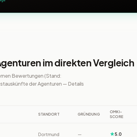
age
enturen im direkten Vergleich
ernen Bewertungen (Stand:
stauskünfte der Agenturen — Details
OMKI-
STANDORT
GRÜNDUNG
SCORE
5.0
Dortmund
—