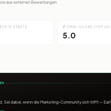
core aus externen Bewertungen
ECKTE STÄDTE
Ø OMKI-SCORE (TOP 20)
5.0
REN
. Sei dabei, wenn die Marketing-Community sich trifft — Earl