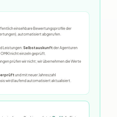
fentlich einsehbare Bewertungsprofile der
ertungen), automatisiert abgerufen.
d Leistungen:
Selbstauskunft
der Agenturen
 OMKI nicht einzeln geprüft.
ungen prüfen wir nicht; wir übernehmen die Werte
berprüft
und mit neuer Jahreszahl
is wird laufend automatisiert aktualisiert.