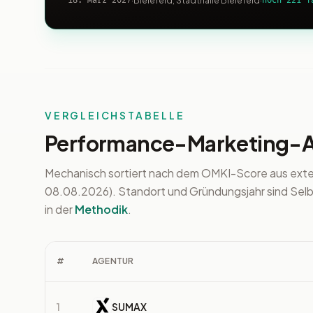
18. März 2027
·
Bielefeld, Stadthalle Bielefeld
·
noch 221 T
VERGLEICHSTABELLE
Performance-Marketing-Ag
Mechanisch sortiert nach dem OMKI-Score aus ext
08.08.2026). Standort und Gründungsjahr sind Selb
in der
Methodik
.
#
AGENTUR
1
SUMAX