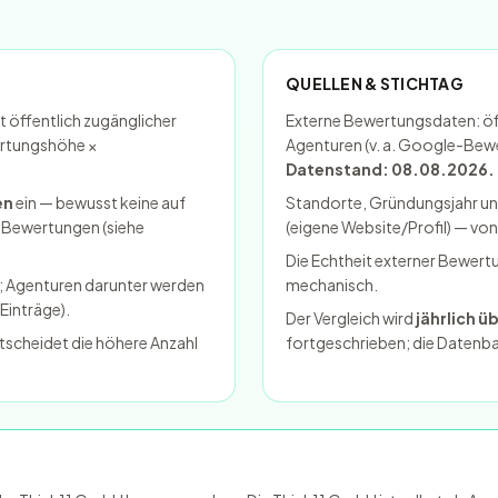
QUELLEN & STICHTAG
 öffentlich zugänglicher
Externe Bewertungsdaten: öf
rtungshöhe ×
Agenturen (v. a. Google-Bew
Datenstand: 08.08.2026.
en
ein — bewusst keine auf
Standorte, Gründungsjahr un
 Bewertungen (siehe
(eigene Website/Profil) — von
Die Echtheit externer Bewert
 Agenturen darunter werden
mechanisch.
Einträge).
Der Vergleich wird
jährlich ü
tscheidet die höhere Anzahl
fortgeschrieben; die Datenbas