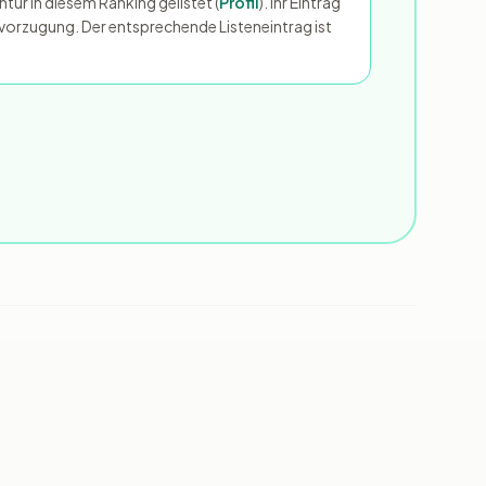
ur in diesem Ranking gelistet (
Profil
). Ihr Eintrag
Bevorzugung. Der entsprechende Listeneintrag ist