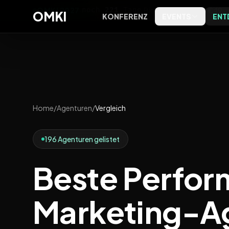
OMKI 2027
·
noch
221
Tage
·
Bielefeld
·
Early Bird €49
OMKI
KONFERENZ
EVENTS
ENT
OMKI on Screen
Software
OMKI 
Kostenlose Live-Streams zu
Tools, Bewertungen und
Exklus
Marketing & KI
Kategorien
Entsch
OMKI on Tour
Agenturen
Home
/
Agenturen
/
Vergleich
Kostenlose Marketing- & KI-
Agenturprofile nach Leistung
Abende vor Ort
und Ort
196 Agenturen gelistet
Magazin
Editorial, Trends und
Beste Perfo
Einordnung
Podcast
Marketing-A
Das OMKI Podcast-Archiv