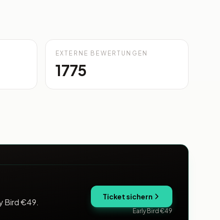
EXTERNE BEWERTUNGEN
1775
Ticket sichern
y Bird €49.
Early Bird €49