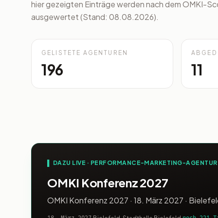
hier gezeigten Einträge werden nach dem OMKI-S
ausgewertet (Stand: 08.08.2026).
GELISTETE AGENTUREN
ABGED
196
11
▌ DAZU LIVE · PERFORMANCE-MARKETING-AGENTU
OMKI Konferenz 2027
OMKI Konferenz 2027 · 18. März 2027 · Bielefeld