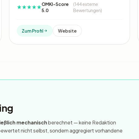
OMKI-Score
(144 externe
5.0
Bewertungen)
Zum Profil
Website
ing
ießlich mechanisch
berechnet — keine Redaktion
I bewertet nicht selbst, sondern aggregiert vorhandene