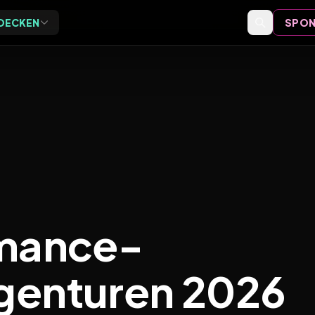
DECKEN
SPON
Exclusive
Events
ive Vor-Ort-Events für
Event-Bewertungen,
eider
Formate und Einordnung
Speaker
Speaker-Profile und Archiv
Videos
Vorträge, Tutorials und Archiv
rmance-
genturen 2026