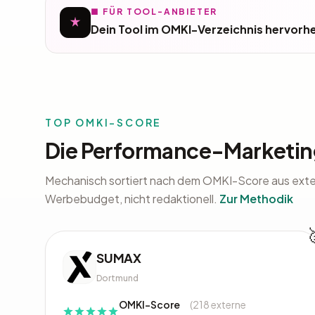
■ FÜR TOOL-ANBIETER
Dein Tool im OMKI-Verzeichnis hervorh
TOP OMKI-SCORE
Die Performance-Marketi
Mechanisch sortiert nach dem OMKI-Score aus ext
Werbebudget, nicht redaktionell.
Zur Methodik
SUMAX
Dortmund
OMKI-Score
(218 externe