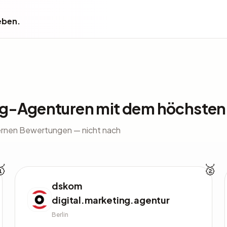
eben.
ng-Agenturen mit dem höchste
ernen Bewertungen — nicht nach
🥇
🥈
dskom
digital.marketing.agentur
Berlin