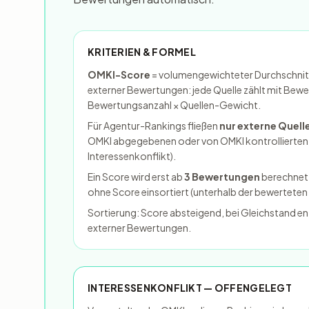
KRITERIEN & FORMEL
OMKI-Score
= volumengewichteter Durchschnitt
externer Bewertungen: jede Quelle zählt mit
Bewe
Bewertungsanzahl × Quellen-Gewicht
.
Für Agentur-Rankings fließen
nur externe Quell
OMKI abgegebenen oder von OMKI kontrollierten
Interessenkonflikt).
Ein Score wird erst ab
3 Bewertungen
berechnet;
ohne Score einsortiert (unterhalb der bewerteten 
Sortierung: Score absteigend, bei Gleichstand en
externer Bewertungen.
INTERESSENKONFLIKT — OFFENGELEGT