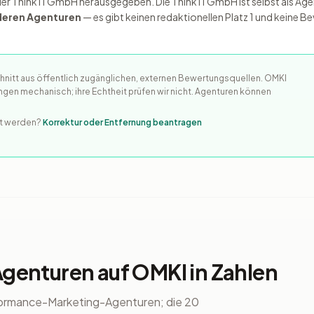
der Think11 GmbH herausgegeben. Die Think11 GmbH ist selbst als Agent
nderen Agenturen
— es gibt keinen redaktionellen Platz 1 und keine 
nitt aus öffentlich zugänglichen, externen Bewertungsquellen. OMKI
gen mechanisch; ihre Echtheit prüfen wir nicht. Agenturen können
tet werden?
Korrektur oder Entfernung beantragen
enturen auf OMKI in Zahlen
rformance-Marketing-Agenturen; die 20