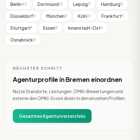
Berlin
Dortmund
Leipzig
Hamburg
43
12
11
11
Düsseldorf
München
Köln
Frankfurt
11
11
10
9
Stuttgart
Essen
Innenstadt-Ost
8
8
5
Osnabrück
4
NÄCHSTER SCHRITT
Agenturprofile in Bremen einordnen
Nutze Standorte, Leistungen, OMKI-Bewertungen und
externe den OMKI-Score direkt in den einzelnen Profilen.
Gesamtes Agenturverzeichnis