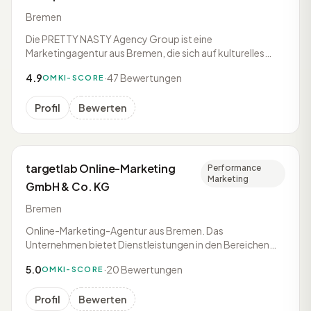
Bremen
Die PRETTY NASTY Agency Group ist eine
Marketingagentur aus Bremen, die sich auf kulturelles
Marketing für junge Zielgruppen spezialisiert. Das
4.9
·
47 Bewertungen
OMKI-SCORE
Leistungsportfolio umfasst Online Marketing und
Performance Marketing sowie die Betreuung von
Profil
Bewerten
Creators und Code-Entwicklung.
targetlab Online-Marketing
Performance
Marketing
GmbH & Co. KG
Bremen
Online-Marketing-Agentur aus Bremen. Das
Unternehmen bietet Dienstleistungen in den Bereichen
Google Ads, SEO-Optimierung, Webdesign und Social-
5.0
·
20 Bewertungen
OMKI-SCORE
Media-Marketing an.
Profil
Bewerten