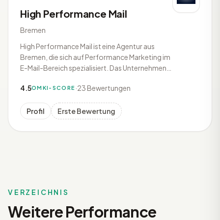
High Performance Mail
Bremen
High Performance Mail ist eine Agentur aus
Bremen, die sich auf Performance Marketing im
E-Mail-Bereich spezialisiert. Das Unternehmen
richtet sich primär an E-Commerce-Shops und
4.5
·
23 Bewertungen
OMKI-SCORE
bietet umfassende Dienstleistungen im
Retention Marketing an. Die Agentur übernimmt
das E-Mail Marketing ihrer Kunden a
Profil
Erste Bewertung
VERZEICHNIS
Weitere Performance