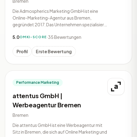
Bremen
Die Admospherics Marketing GmbH ist eine
Online-Marketing-Agentur aus Bremen,
gegründet 2017. Das Unternehmen spezialisiert
sich auf die datengetriebene Optimierung von
5.0
·
35 Bewertungen
OMKI-SCORE
Online-Marketing-Maßnahmen und -
Kampagnen. Die Schwerpunkte liegen auf
Google Ads Kampagnen Schulungen,
Profil
Erste Bewertung
Suchmaschinenoptimierung (S
Performance Marketing
attentus GmbH |
Werbeagentur Bremen
Bremen
Die attentus GmbH ist eine Werbeagentur mit
Sitz in Bremen, die sich auf Online Marketing und