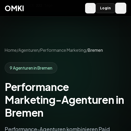
OMKI 2027
noch
222
Tage
→
OMKI
Login
Home
/
Agenturen
/
Performance Marketing
/
Bremen
9 Agenturen in Bremen
Performance
Marketing-Agenturen in
Bremen
Performance-Agenturen kombinieren Paid