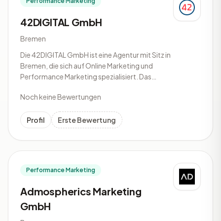
Performance Marketing
42DIGITAL GmbH
Bremen
Die 42DIGITAL GmbH ist eine Agentur mit Sitz in
Bremen, die sich auf Online Marketing und
Performance Marketing spezialisiert. Das
Unternehmen unterstützt Kunden bei der
Noch keine Bewertungen
Entwicklung und Umsetzung digitaler
Marketingstrategien. Die Agentur arbeitet mit
verschiedenen Branchen und Zielgruppen
Profil
Erste Bewertung
zusammen
Performance Marketing
Admospherics Marketing
GmbH