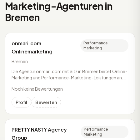
Marketing-Agenturen in
Bremen
onmari.com
Performance
Marketing
Onlinemarketing
Bremen
Die Agentur onmari.com mit Sitz in Bremen bietet Online-
Marketing und Performance-Marketing-Leistungen an.
Das Leistungsspektrum umfasst SEA, SEO und Social
Noch keine Bewertungen
Media.
Profil
Bewerten
PRETTY NASTY Agency
Performance
Marketing
Group