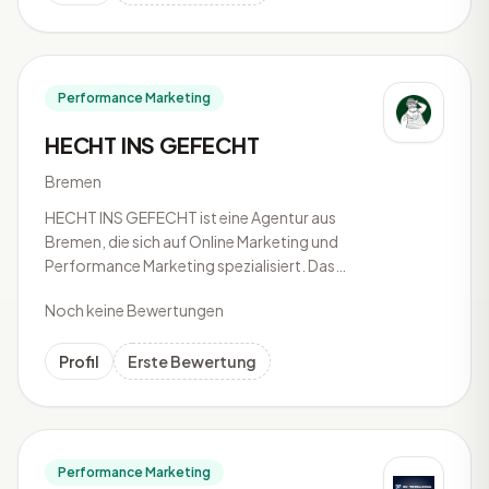
Performance Marketing
HECHT INS GEFECHT
Bremen
HECHT INS GEFECHT ist eine Agentur aus
Bremen, die sich auf Online Marketing und
Performance Marketing spezialisiert. Das
Unternehmen konzentriert sich darauf, für ihre
Noch keine Bewertungen
Kunden Umsatzsteigerungen durch gezielte
digitale Maßnahmen zu erreichen. Mit Fokus auf
messbare Ergebnisse arbeitet die Agentur an
Profil
Erste Bewertung
Performance Marketing