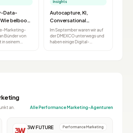
vorteile zu
entwickelt und macht eine
Insights
d den Markt zu
individuelle Print-
ty-Data-
Autocapture, KI,
Kommunikation erst
möglich.
: Wie belboon
Conversational
gang des
Commerce… Diese
e-Marketing-
Im September waren wir auf
nce-Marketing
Online-Marketing-
ian Bünder von
der DMEXCO unterwegs und
 in seinem
haben einige Digital-
. Christian
Trends darfst du 2023
o-Watch-Talk
Marketing-Expert:innen nach
Talk
nicht verpassen! 5
 einen Einblick
den wichtigsten Trends für
Expert:innen klären auf
len
2023 gefragt. Hier sind ihre
rungen seiner
spannenden Antworten.
ichzeitig zeigt er
sungen auf, die
formance-
cht nur nice-to-
n teilweise
rketing
unkt an.
Alle Performance Marketing-Agenturen
3W FUTURE
Performance Marketing