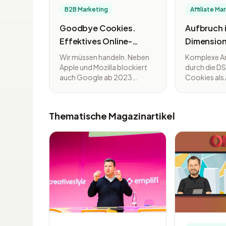
B2B Marketing
Affiliate Ma
Goodbye Cookies.
Aufbruch 
Effektives Online-
Dimension
Marketing mit First-
Performa
Wir müssen handeln. Neben
Komplexe A
Party-Daten
Marketing
Apple und Mozilla blockiert
durch die D
auch Google ab 2023
Cookies als
Erfolg
wichtige Cookies, die lange
und ein sich
Zeit die Grundlage für den
verändernde
Erfolg von
– Das Perfo
Thematische Magazinartikel
datengetriebenem Online-
Marketing de
Marketing waren. Was für
vor großen
Nutzer mehr Transparenz und
Herausforde
Privacy bedeutet, stellt
zeigen auf, w
Marketer vor große
und flexible
Herausforderungen. Die
Commerce e
Konsequenz: Wir müssen
werden und 
neue Strategien entwickeln,
Unternehmen
um den veränderten
organisator
Anforderungen gerecht zu
Paradigmen
werden. Ein wichtiger
vollziehen, 