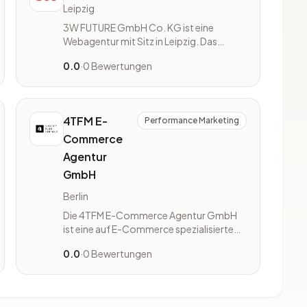
Leipzig
3W FUTURE GmbH Co. KG ist eine
Webagentur mit Sitz in Leipzig. Das
Unternehmen bietet Full-Service-
0.0
·
0 Bewertungen
Leistungen im digitalen Marketing an und
konzentriert sich auf Online Marketing
und Performance Marketing. Zum
Leistungsspektrum gehören
4TFM E-
Performance Marketing
Suchmaschinenoptimierung, Google
Ads, Social Media Marketing sow
Commerce
Agentur
GmbH
Berlin
Die 4TFM E-Commerce Agentur GmbH
ist eine auf E-Commerce spezialisierte
Agentur mit Sitz in Berlin. Das
0.0
·
0 Bewertungen
Unternehmen konzentriert sich auf die
Realisierung von Onlineshops und
verfügt über umfangreiche Expertise in
der Shopify-Plattform. Die Agentur