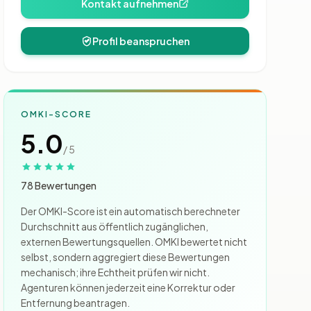
Kontakt aufnehmen
Profil beanspruchen
OMKI-SCORE
5.0
/ 5
78 Bewertungen
Der OMKI-Score ist ein automatisch berechneter
Durchschnitt aus öffentlich zugänglichen,
externen Bewertungsquellen. OMKI bewertet nicht
selbst, sondern aggregiert diese Bewertungen
mechanisch; ihre Echtheit prüfen wir nicht.
Agenturen können jederzeit eine Korrektur oder
Entfernung beantragen.