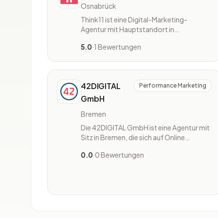
Osnabrück
Think11 ist eine Digital-Marketing-
Agentur mit Hauptstandort in
Osnabrück. Das Unternehmen hat sich
5.0
·
1 Bewertungen
auf Performance Marketing, SEO,
Google Ads und Social-Media-
Marketing spezialisiert. Darüber hinaus
bietet Think11 Leistungen in den
42DIGITAL
Performance Marketing
Bereichen Content-Marketing, Web-
Analytics, digitale Strategie, KI-
GmbH
Bremen
Die 42DIGITAL GmbH ist eine Agentur mit
Sitz in Bremen, die sich auf Online
Marketing und Performance Marketing
0.0
·
0 Bewertungen
spezialisiert. Das Unternehmen
unterstützt Kunden bei der Entwicklung
und Umsetzung digitaler
Marketingstrategien. Die Agentur
arbeitet mit verschiedenen Branchen und
Zielgruppen zusammen