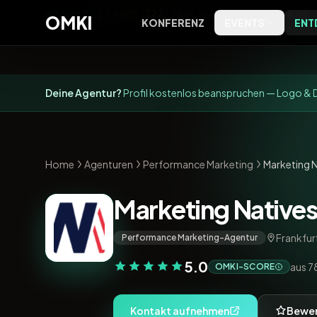
OMKI 2027
·
noch
222
Tage
·
Bielefeld
·
Early Bird €49
OMKI
KONFERENZ
EVENTS
ENT
OMKI on Screen
Software
OMKI 
Kostenlose Live-Streams zu
Tools, Bewertungen und
Exklus
Deine Agentur?
Profil kostenlos beanspruchen — Logo & D
Marketing & KI
Kategorien
Entsch
OMKI on Tour
Agenturen
Kostenlose Marketing- & KI-
Agenturprofile nach Leistung
Home
Agenturen
Abende vor Ort
Performance Marketing
und Ort
Marketing N
Magazin
Marketing Natives
Editorial, Trends und
Einordnung
Frankfur
Performance Marketing-Agentur
Podcast
5.0
aus 7
OMKI-SCORE
Das OMKI Podcast-Archiv
Kontakt aufnehmen
Bewer