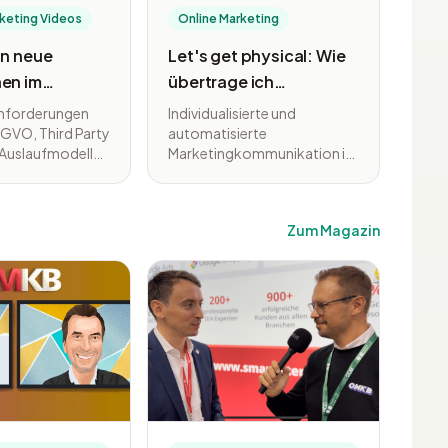
rketing Videos
Online Marketing
in neue
Let's get physical: Wie
en im
übertrage ich
nce-
Individualisierung und
nforderungen
Individualisierte und
: 5 Wege zum
Marketing-
SGVO, Third Party
automatisierte
 Auslaufmodell
Marketingkommunikation ist
Automatisierung auf
 ständig
längst etabliert und nicht
den Print-Kanal
s User-Verhalten
mehr aus dem modernen
rmance
Performance-Marketing
Zum Magazin
r Zukunft steht
wegzudenken. Auch die
vielen Vorteile von Print-
rungen! Wir
Kommunikation liegen auf
ie intelligente
der Hand und es geht schon
 Strategien im E-
lange nicht mehr um Online
ntwickelt
vs. Offline, sondern um einen
wie
erfolgreichen Mix der Kanäle.
, einen
Hochvolumiger Digitaldruck
ischen
hat sich in den letzten Jahren
wechsel
vom Nischenprodukt zum
um
etablierten Standard