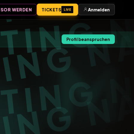
Anmelden
SOR WERDEN
TICKETS
Anmelden
LIVE
Profil beanspruchen
M