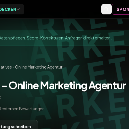
DECKEN
SPON
Exclusive
Events
ive Vor-Ort-Events für
Event-Bewertungen,
aten pflegen, Score-Korrekturen, Anfragen direkt erhalten.
eider
Formate und Einordnung
Speaker
Speaker-Profile und Archiv
atives - Online Marketing Agentur
 - Online Marketing Agentur
Videos
Vorträge, Tutorials und Archiv
t
8 externen Bewertungen
tung schreiben