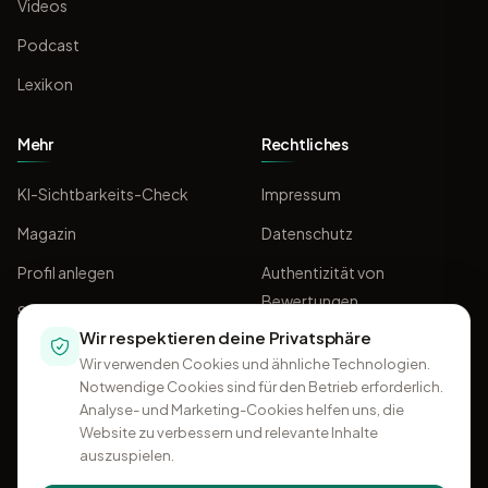
Videos
Podcast
Lexikon
Mehr
Rechtliches
KI-Sichtbarkeits-Check
Impressum
Magazin
Datenschutz
Profil anlegen
Authentizität von
Bewertungen
Sponsoring
Wir respektieren deine Privatsphäre
AGB
Wir verwenden Cookies und ähnliche Technologien.
Notwendige Cookies sind für den Betrieb erforderlich.
Analyse- und Marketing-Cookies helfen uns, die
Website zu verbessern und relevante Inhalte
auszuspielen.