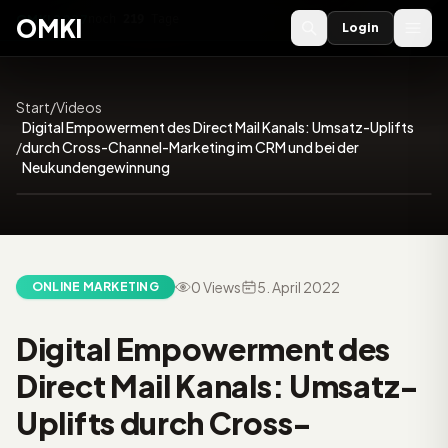
OMKI 2027
noch
219
Tage
→
OMKI
Login
Start
/
Videos
Digital Empowerment des Direct Mail Kanals: Umsatz-Uplifts
/
durch Cross-Channel-Marketing im CRM und bei der
28:33
Neukundengewinnung
0 Views
5. April 2022
ONLINE MARKETING
Video:
Digital Empowerment des
Direct Mail Kanals: Umsatz-
Uplifts durch Cross-