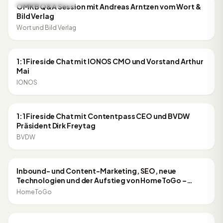
ONLINE MARKETING
OMKB Q&A Session mit Andreas Arntzen vom Wort &
Bild Verlag
Wort und Bild Verlag
53:24
ONLINE MARKETING
1:1 Fireside Chat mit IONOS CMO und Vorstand Arthur
Mai
IONOS
46:07
ONLINE MARKETING
1:1 Fireside Chat mit Contentpass CEO und BVDW
Präsident Dirk Freytag
BVDW
59:59
ONLINE MARKETING
Inbound- und Content-Marketing, SEO, neue
Technologien und der Aufstieg von HomeToGo –
Dominik Schwarz im Talk
HomeToGo
48:41
ONLINE MARKETING