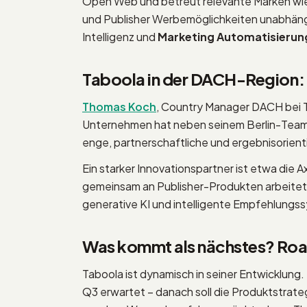
Open Web und betreut relevante Marken wie
und Publisher Werbemöglichkeiten unabhäng
Intelligenz und
Marketing Automatisierun
Taboola in der DACH-Region: 
Thomas Koch
, Country Manager DACH bei T
Unternehmen hat neben seinem Berlin-Team
enge, partnerschaftliche und ergebnisorien
Ein starker Innovationspartner ist etwa die 
gemeinsam an Publisher-Produkten arbeitet
generative KI und intelligente Empfehlungssy
Was kommt als nächstes? Ro
Taboola ist dynamisch in seiner Entwicklung.
Q3 erwartet – danach soll die Produktstrat