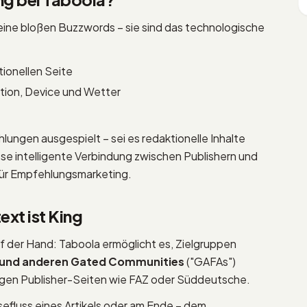
keine bloßen Buzzwords – sie sind das technologische
tionellen Seite
ion, Device und Wetter
ngen ausgespielt – sei es redaktionelle Inhalte
e intelligente Verbindung zwischen Publishern und
für Empfehlungsmarketing.
ext ist King
uf der Hand: Taboola ermöglicht es, Zielgruppen
 und anderen Gated Communities
("GAFAs")
gen Publisher-Seiten wie FAZ oder Süddeutsche.
sefluss eines Artikels oder am Ende – dem