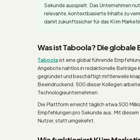
Sekunde ausspielt. Das Unternehmen nut
relevante, kontextbasierte Inhalte zu ve
damit zukunftssicher für das KI im Marketi
Was ist Taboola? Die global
Taboola
ist eine global führende Empfehlun
Angebote nahtlos in redaktionelle Beiträge 
gegründet und beschäftigt mittlerweile kna
Beeindruckend: 500 dieser Kollegen arbeiten 
Technologieunternehmen.
Die Plattform erreicht täglich etwa 500 Millio
Empfehlungen pro Sekunde aus. Mit diesem "
Nutzer, statt umgekehrt.
Wie funktioniert KI im Market