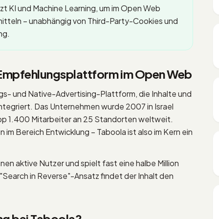
zt KI und Machine Learning, um im Open Web
rmitteln – unabhängig von Third-Party-Cookies und
ng.
e Empfehlungsplattform im Open Web
gs- und Native-Advertising-Plattform, die Inhalte und
integriert. Das Unternehmen wurde 2007 in Israel
pp 1.400 Mitarbeiter an 25 Standorten weltweit.
im Bereich Entwicklung – Taboola ist also im Kern ein
nen aktive Nutzer und spielt fast eine halbe Million
Search in Reverse"-Ansatz findet der Inhalt den
ing bei Taboola?