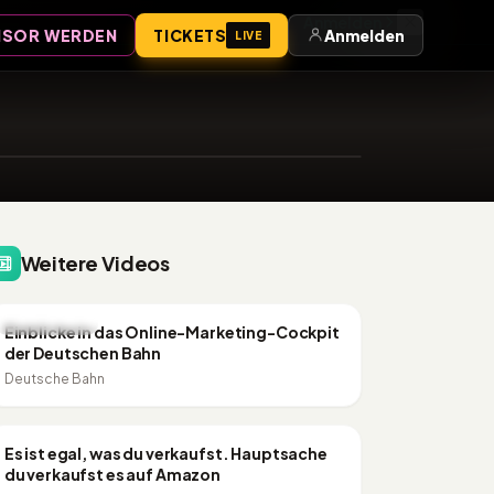
Anmelden
SOR WERDEN
TICKETS
Anmelden
LIVE
10:50
Weitere Videos
44:01
CONSULTING
Einblicke in das Online-Marketing-Cockpit
der Deutschen Bahn
Deutsche Bahn
33:09
CONSULTING
Es ist egal, was du verkaufst. Hauptsache
du verkaufst es auf Amazon