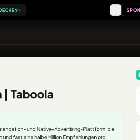
DECKEN
SPON
Exclusive
Events
ive Vor-Ort-Events für
Event-Bewertungen,
eider
Formate und Einordnung
Speaker
Speaker-Profile und Archiv
| Taboola
Videos
Vorträge, Tutorials und Archiv
endation- und Native-Advertising-Plattform, die
ht und fast eine halbe Million Empfehlungen pro