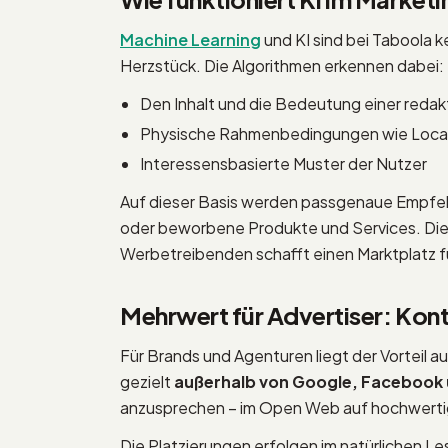
Machine Learning
und KI sind bei Taboola 
Herzstück. Die Algorithmen erkennen dabei:
Den Inhalt und die Bedeutung einer redak
Physische Rahmenbedingungen wie Locat
Interessensbasierte Muster der Nutzer
Auf dieser Basis werden passgenaue Empfehlu
oder beworbene Produkte und Services. Dies
Werbetreibenden schafft einen Marktplatz 
Mehrwert für Advertiser: Kont
Für Brands und Agenturen liegt der Vorteil a
gezielt
außerhalb von Google, Facebook
anzusprechen – im Open Web auf hochwerti
Die Platzierungen erfolgen im natürlichen Le