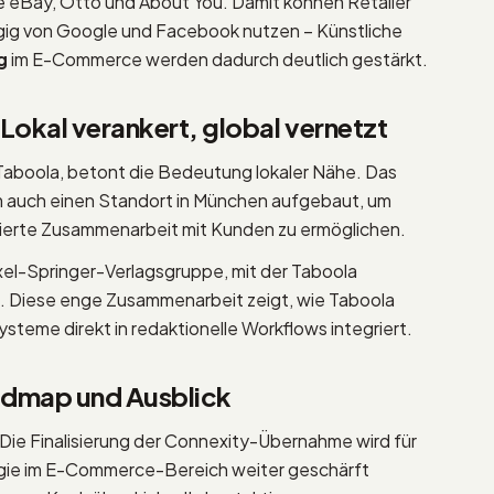
 eBay, Otto und About You. Damit können Retailer
ig von Google und Facebook nutzen – Künstliche
g
im E-Commerce werden dadurch deutlich gestärkt.
Lokal verankert, global vernetzt
aboola, betont die Bedeutung lokaler Nähe. Das
 auch einen Standort in München aufgebaut, um
tierte Zusammenarbeit mit Kunden zu ermöglichen.
Axel-Springer-Verlagsgruppe, mit der Taboola
. Diese enge Zusammenarbeit zeigt, wie Taboola
steme direkt in redaktionelle Workflows integriert.
admap und Ausblick
 Die Finalisierung der Connexity-Übernahme wird für
egie im E-Commerce-Bereich weiter geschärft