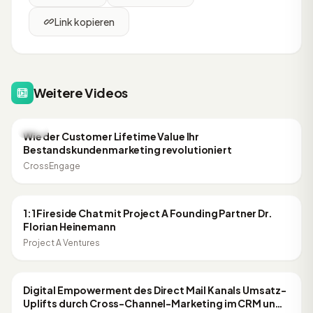
Link kopieren
Weitere Videos
49:18
CRM
Wie der Customer Lifetime Value Ihr
Bestandskundenmarketing revolutioniert
CrossEngage
53:54
CRM
1:1 Fireside Chat mit Project A Founding Partner Dr.
Florian Heinemann
Project A Ventures
CRM
Digital Empowerment des Direct Mail Kanals Umsatz-
Uplifts durch Cross-Channel-Marketing im CRM und