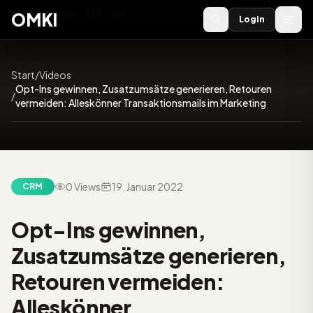
OMKI 2027
noch
223
Tage
→
OMKI
Login
Start
/
Videos
Opt-Ins gewinnen, Zusatzumsätze generieren, Retouren
/
27:58
vermeiden: Alleskönner Transaktionsmails im Marketing
0 Views
19. Januar 2022
CRM
Video:
Opt-Ins gewinnen,
Zusatzumsätze generieren,
Retouren vermeiden:
Alleskönner