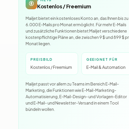
Kostenlos / Freemium
Mailjet bietet ein kostenloses Konto an, das Ihnen bis zu
6.000 E-Mails pro Monat ermöglicht. Für mehr E-Mails
und zusätzliche Funktionen bietet Mailjet verschiedene
kostenpflichtige Pläne an, die zwischen 9 $ und 899 $ p
Monat liegen.
PREISBILD
GEEIGNET FÜR
Kostenlos / Freemium
E-Mail & Automation
Mailjet passt vor allem zu Teams im Bereich E-Mail-
Marketing, die Funktionen wie E-Mail-Marketing-
Automatisierung, E-Mail-Design- und Vorlagen-Editor
und E-Mail- und Newsletter-Versand in einem Tool
bündeln wollen.