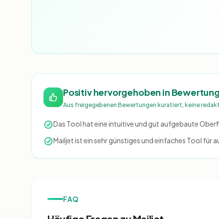
Positiv hervorgehoben in Bewertun
Aus freigegebenen Bewertungen kuratiert, keine redak
Das Tool hat eine intuitive und gut aufgebaute Ober
Mailjet ist ein sehr günstiges und einfaches Tool f
FAQ
Häufige Fragen zu Mailjet