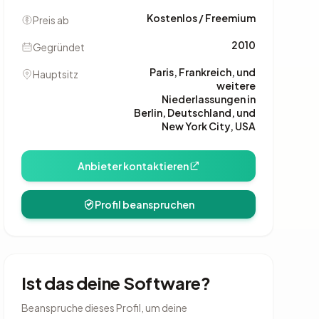
Kostenlos / Freemium
Preis ab
2010
Gegründet
Paris, Frankreich, und
Hauptsitz
weitere
Niederlassungen in
Berlin, Deutschland, und
New York City, USA
Anbieter kontaktieren
Profil beanspruchen
Ist das deine Software?
Beanspruche dieses Profil, um deine