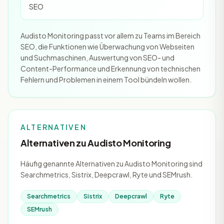
SEO
Audisto Monitoring passt vor allem zu Teams im Bereich
SEO, die Funktionen wie Überwachung von Webseiten
und Suchmaschinen, Auswertung von SEO- und
Content-Performance und Erkennung von technischen
Fehlern und Problemen in einem Tool bündeln wollen.
ALTERNATIVEN
Alternativen zu Audisto Monitoring
Häufig genannte Alternativen zu Audisto Monitoring sind
Searchmetrics, Sistrix, Deepcrawl, Ryte und SEMrush.
Searchmetrics
Sistrix
Deepcrawl
Ryte
SEMrush