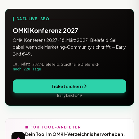
sind. AnswerThePublic erstellt für d
▌ DAZU LIVE · SEO
OMKI Konferenz 2027
OMKI Konferenz 2027 · 18. März 2027 · Bielefeld. Sei
dabei, wenn die Marketing-Community sich trifft — Early
Bird €49.
18. März 2027
·
Bielefeld, Stadthalle Bielefeld
·
noch 220 Tage
Ticket sichern
Early Bird €49
■ FÜR TOOL-ANBIETER
Dein Tool im OMKI-Verzeichnis hervorheben.