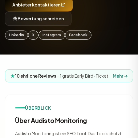
Anbieter kontaktieren
Bewertung schreiben
LinkedIn
X
Instagram
Facebook
10 ehrliche Reviews
= 1 gratis Early Bird-Ticket
Mehr →
ÜBERBLICK
Über Audisto Monitoring
Audisto Monitoring ist ein SEO Tool. Das Tool schützt