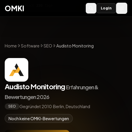
OMKI 2027
noch
220
Tage
→
OMKI
Login
Home
Software
SEO
Audisto Monitoring
Audisto Monitoring
Erfahrungen &
Bewertungen 2026
Gegründet 2010
·
Berlin, Deutschland
SEO
Noch keine OMKI-Bewertungen