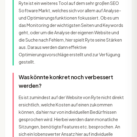
Ryte ist ein weiteres Tool auf dem sehr großen SEO
Software Markt, welches sich vor allem auf Analyse-
und Optimierungsfunktionen fokussiert. Ob es um
das Monitoring der wichtigsten Seiten und Keywords
geht, oder um die Analyse der eigenen Website und
die Suche nach Fehlern, hier spielt Ryte seine Stärken
aus. Daraus werden dann effektive
Optimierungsvorschläge erstellt und zur Verfügung
gestellt.
Was könnte konkret noch verbessert
werden?
Es ist zumindest auf der Website von Ryte nicht direkt
ersichtlich, welche Kosten auf einen zukommen
können, da hier nur von individuellen Bedürfnissen
gesprochen wird. Hierbei werden dann monatliche
Sitzungen, benötigte Features etc. besprochen. An
sich ein lobenswerter Ansatz hier auf individuelle