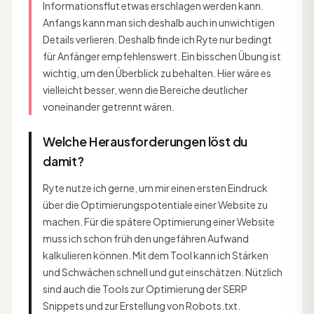
Informationsflut etwas erschlagen werden kann.
Anfangs kann man sich deshalb auch in unwichtigen
Details verlieren. Deshalb finde ich Ryte nur bedingt
für Anfänger empfehlenswert. Ein bisschen Übung ist
wichtig, um den Überblick zu behalten. Hier wäre es
vielleicht besser, wenn die Bereiche deutlicher
voneinander getrennt wären.
Welche Herausforderungen löst du
damit?
Ryte nutze ich gerne, um mir einen ersten Eindruck
über die Optimierungspotentiale einer Website zu
machen. Für die spätere Optimierung einer Website
muss ich schon früh den ungefähren Aufwand
kalkulieren können. Mit dem Tool kann ich Stärken
und Schwächen schnell und gut einschätzen. Nützlich
sind auch die Tools zur Optimierung der SERP
Snippets und zur Erstellung von Robots.txt.