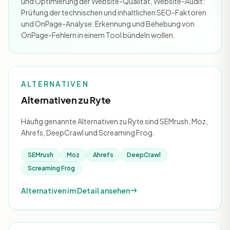
und Optimierung der Website-Qualität, Website-Audit:
Prüfung der technischen und inhaltlichen SEO-Faktoren
und OnPage-Analyse: Erkennung und Behebung von
OnPage-Fehlern in einem Tool bündeln wollen.
ALTERNATIVEN
Alternativen zu Ryte
Häufig genannte Alternativen zu Ryte sind SEMrush, Moz,
Ahrefs, DeepCrawl und Screaming Frog.
SEMrush
Moz
Ahrefs
DeepCrawl
Screaming Frog
Alternativen im Detail ansehen