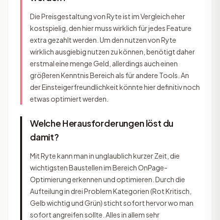
Die Preisgestaltung von Ryte ist im Vergleich eher
kostspielig, den hier muss wirklich für jedes Feature
extra gezahlt werden. Um den nutzen von Ryte
wirklich ausgiebig nutzen zu können, benötigt daher
erstmal eine menge Geld, allerdings auch einen
größeren Kenntnis Bereich als für andere Tools. An
der Einsteigerfreundlichkeit könnte hier definitiv noch
etwas optimiert werden.
Welche Herausforderungen löst du
damit?
Mit Ryte kann man in unglaublich kurzer Zeit, die
wichtigsten Baustellen im Bereich OnPage-
Optimierung erkennen und optimieren. Durch die
Aufteilung in drei Problem Kategorien (Rot Kritisch,
Gelb wichtig und Grün) sticht sofort hervor wo man
sofort angreifen sollte. Alles in allem sehr