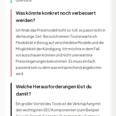
Überblick.
Was könnte konkret noch verbessert
werden?
Ich finde das Preismodell nicht so toll, es passt nicht in
die heutige Zeit. Bei solch einem Tool erwarte ich
Flexibilität in Bezug auf verschiedene Modelle und die
Möglichkeit der Kündigung. Ich möchte in dem Fall
vorausschauen können und nicht unerwartete
Preissteigerungen bekommen. Es muss einfach
passend sein zu dem was entsprechend angeboten
wird.
Welche Herausforderungen löst du
damit?
Ein großer Vorteil des Tools ist die Verknüpfung mit
den wichtigsten SEO Komponenten (zum Beispiel