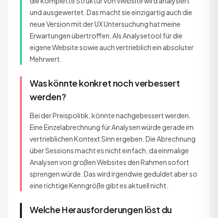
die komplette Struktur von Website wird analysiert
und ausgewertet. Das macht sie einzigartig auch die
neue Version mit der UX Untersuchung hat meine
Erwartungen übertroffen. Als Analysetool für die
eigene Website sowie auch vertrieblich ein absoluter
Mehrwert.
Was könnte konkret noch verbessert
werden?
Bei der Preispolitik, könnte nachgebessert werden.
Eine Einzelabrechnung für Analysen würde gerade im
vertrieblichen Kontext Sinn ergeben. Die Abrechnung
über Sessions macht es nicht einfach, da einmalige
Analysen von großen Websites den Rahmen sofort
sprengen würde. Das wird irgendwie geduldet aber so
eine richtige Kenngröße gibt es aktuell nicht.
Welche Herausforderungen löst du