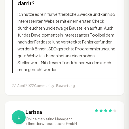
damit?
Ich nutze es rein für vertriebliche Zwecke und kann so
Interessenten Website mit einem ersten Check
durchleuchten und etwaige Baustellen auftun. Auch
für das Development ein interessantes Tool bei dem
nach der Fertigstellung versteckte Fehler gefunden
werden können. SEO gerechte Programmierung und
gute Webvitals haben bei uns einen hohen
Stellenwert. Mit diesem Tool können wir dem noch
mehr gerecht werden.
27. April 2022
Community-Bewertung
Larissa
L
Online Marketing Managerin
711media websolutions GmbH