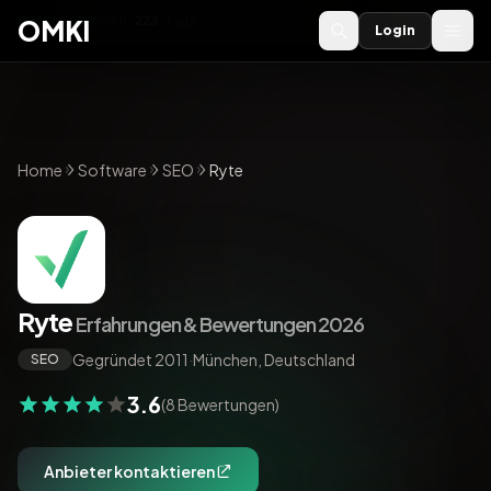
OMKI 2027
noch
223
Tage
→
OMKI
Login
Home
Software
SEO
Ryte
Ryte
Erfahrungen & Bewertungen 2026
Gegründet 2011
·
München, Deutschland
SEO
3.6
(8 Bewertungen)
Anbieter kontaktieren