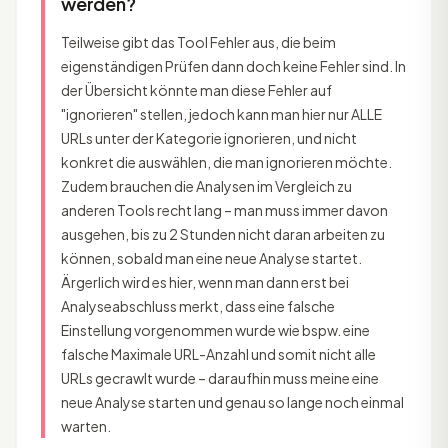
werden?
Teilweise gibt das Tool Fehler aus, die beim
eigenständigen Prüfen dann doch keine Fehler sind. In
der Übersicht könnte man diese Fehler auf
"ignorieren" stellen, jedoch kann man hier nur ALLE
URLs unter der Kategorie ignorieren, und nicht
konkret die auswählen, die man ignorieren möchte.
Zudem brauchen die Analysen im Vergleich zu
anderen Tools recht lang – man muss immer davon
ausgehen, bis zu 2 Stunden nicht daran arbeiten zu
können, sobald man eine neue Analyse startet.
Ärgerlich wird es hier, wenn man dann erst bei
Analyseabschluss merkt, dass eine falsche
Einstellung vorgenommen wurde wie bspw. eine
falsche Maximale URL-Anzahl und somit nicht alle
URLs gecrawlt wurde – daraufhin muss meine eine
neue Analyse starten und genau so lange noch einmal
warten.