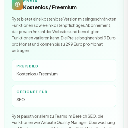
PREIS
Kostenlos / Freemium
Ryte bietet eine kostenlose Version mit eingeschränkten
Funktionen sowie ein kostenpflichtiges Abonnement,
das je nach Anzahl der Websites und benötigten
Funktionen variieren kann. Die Preise beginnen bei 9 Euro
pro Monat und können bis zu 299 Euro pro Monat
betragen.
PREISBILD
Kostenlos / Freemium
GEEIGNET FÜR
SEO
Ryte passt vor allem zu Teams im Bereich SEO, die
Funktionen wie Website Quality Manager: Überwachung