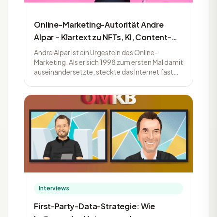
Online-Marketing-Autorität Andre
Alpar – Klartext zu NFTs, KI, Content-
Marketing und zum Gefecht um die
Andre Alpar ist ein Urgestein des Online-
Voice-Dominanz
Marketing. Als er sich 1998 zum ersten Mal damit
auseinandersetzte, steckte das Internet fast
noch in den Kinderschuhen. Aber, dank seiner
Neugierde und der Bereitschaft, sich se…
Interviews
First-Party-Data-Strategie: Wie