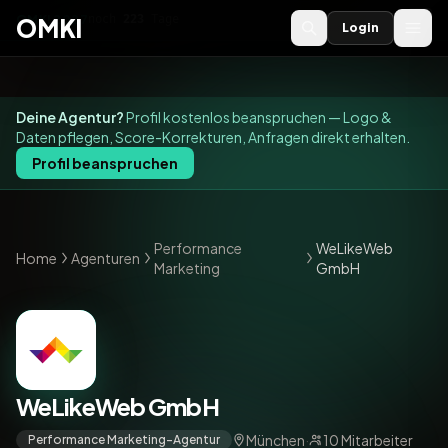
OMKI 2027
noch
223
Tage
→
OMKI
Login
Deine Agentur?
Profil kostenlos beanspruchen — Logo &
Daten pflegen, Score-Korrekturen, Anfragen direkt erhalten.
Profil beanspruchen
Performance
WeLikeWeb
Home
Agenturen
Marketing
GmbH
WeLikeWeb GmbH
München
·
10 Mitarbeiter
Performance Marketing-Agentur