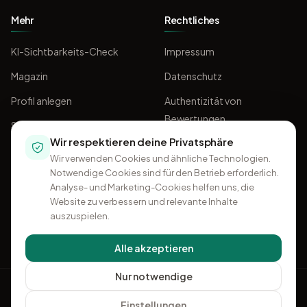
Mehr
Rechtliches
KI-Sichtbarkeits-Check
Impressum
Magazin
Datenschutz
Profil anlegen
Authentizität von
Bewertungen
Sponsoring
Wir respektieren deine Privatsphäre
AGB
Wir verwenden Cookies und ähnliche Technologien.
Notwendige Cookies sind für den Betrieb erforderlich.
Analyse- und Marketing-Cookies helfen uns, die
Website zu verbessern und relevante Inhalte
auszuspielen.
Alle akzeptieren
Nur notwendige
OMKI
Einstellungen