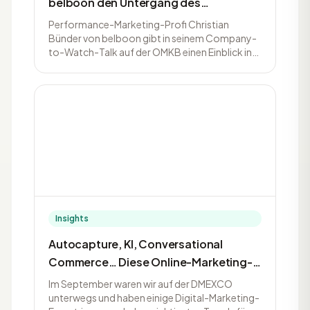
belboon den Untergang des
Performance-Marketing verhindert.
Performance-Marketing-Profi Christian
Christian Bünder im Talk
Bünder von belboon gibt in seinem Company-
to-Watch-Talk auf der OMKB einen Einblick in
die aktuellen Herausforderungen seiner
Branche. Gleichzeitig zeigt er mögliche
Lösungen auf, die für das Performance-
Marketing nicht nur nice-to-have, sondern
teilweise sogar
Insights
Autocapture, KI, Conversational
Commerce… Diese Online-Marketing-
Trends darfst du 2023 nicht
Im September waren wir auf der DMEXCO
verpassen! 5 Expert:innen klären auf
unterwegs und haben einige Digital-Marketing-