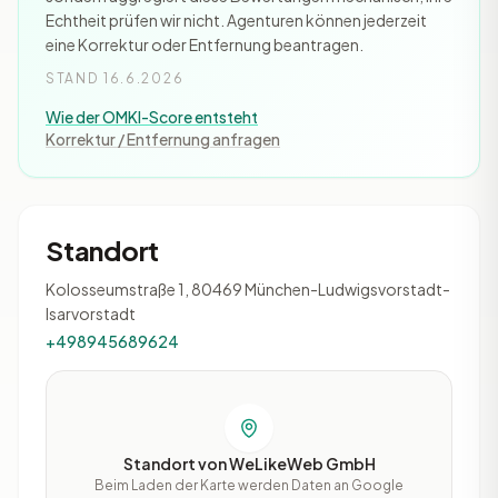
Echtheit prüfen wir nicht. Agenturen können jederzeit
eine Korrektur oder Entfernung beantragen.
STAND 16.6.2026
Wie der OMKI-Score entsteht
Korrektur / Entfernung anfragen
Standort
Kolosseumstraße 1, 80469 München-Ludwigsvorstadt-
Isarvorstadt
+498945689624
Standort von WeLikeWeb GmbH
Beim Laden der Karte werden Daten an Google