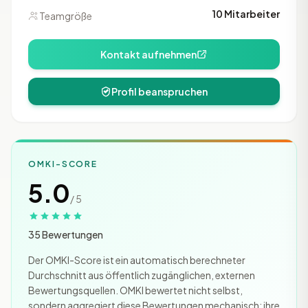
10 Mitarbeiter
Teamgröße
Kontakt aufnehmen
Profil beanspruchen
OMKI-SCORE
5.0
/ 5
35 Bewertungen
Der OMKI-Score ist ein automatisch berechneter
Durchschnitt aus öffentlich zugänglichen, externen
Bewertungsquellen. OMKI bewertet nicht selbst,
sondern aggregiert diese Bewertungen mechanisch; ihre