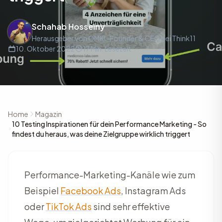
Schahab Hosseiny
Herausgeber von OMKI · Founder & CEO bei Think11
10. Oktober 2022
17 Min. Lesezeit
Home
Magazin
10 Testing Inspirationen für dein Performance Marketing - So
findest du heraus, was deine Zielgruppe wirklich triggert
Performance-Marketing-Kanäle wie zum
Beispiel
Facebook Ads
, Instagram Ads
oder
TikTok Ads
sind sehr effektive