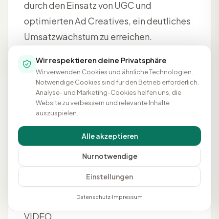
durch den Einsatz von UGC und
optimierten Ad Creatives, ein deutliches
Umsatzwachstum zu erreichen.
Hier ein Auszug aus der Testing
Wir respektieren deine Privatsphäre
Wir verwenden Cookies und ähnliche Technologien.
Roadmap:
Notwendige Cookies sind für den Betrieb erforderlich.
Analyse- und Marketing-Cookies helfen uns, die
Produkt- und Offer-Testing:
Durch
Website zu verbessern und relevante Inhalte
den umfangreichen Produktkatalog,
auszuspielen.
war es zunächst wichtig
Alle akzeptieren
herauszufinden, welche
Nur notwendige
Produktkategorie sich auf Social
Media am besten zur Vermarktung
Einstellungen
anbietet.
Datenschutz
·
Impressum