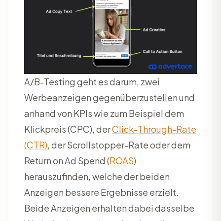
A/B-Testing geht es darum, zwei
Werbeanzeigen gegenüberzustellen und
anhand von KPIs wie zum Beispiel dem
Klickpreis (CPC), der
Click-Through-Rate
(CTR)
, der Scrollstopper-Rate oder dem
Return on Ad Spend (
ROAS
)
herauszufinden, welche der beiden
Anzeigen bessere Ergebnisse erzielt.
Beide Anzeigen erhalten dabei dasselbe