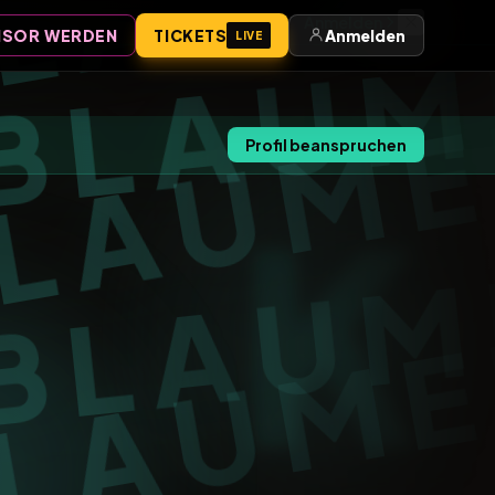
Anmelden
SOR WERDEN
TICKETS
Anmelden
LIVE
Profil beanspruchen
K