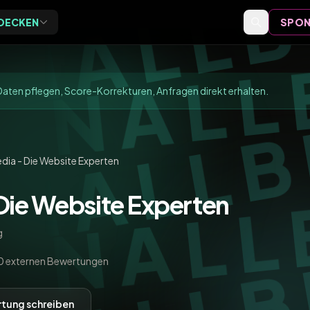
DECKEN
SPON
Exclusive
Events
ive Vor-Ort-Events für
Event-Bewertungen,
aten pflegen, Score-Korrekturen, Anfragen direkt erhalten.
eider
Formate und Einordnung
Speaker
Speaker-Profile und Archiv
dia - Die Website Experten
Die Website Experten
Videos
Vorträge, Tutorials und Archiv
g
0 externen Bewertungen
tung schreiben