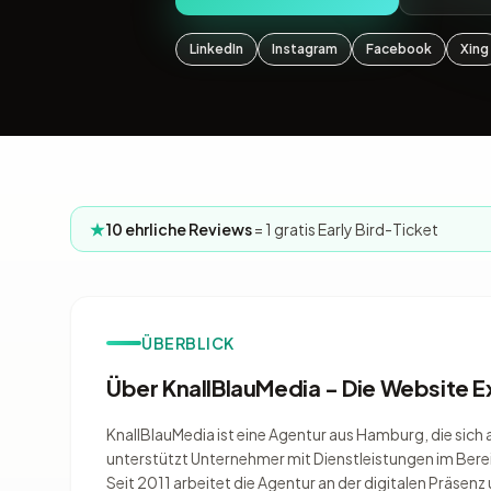
LinkedIn
Instagram
Facebook
Xing
10 ehrliche Reviews
= 1 gratis Early Bird-Ticket
ÜBERBLICK
Über KnallBlauMedia - Die Website 
KnallBlauMedia ist eine Agentur aus Hamburg, die sich 
unterstützt Unternehmer mit Dienstleistungen im Ber
Seit 2011 arbeitet die Agentur an der digitalen Präsen