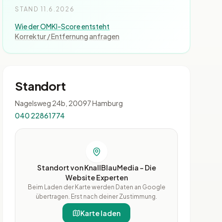
STAND 11.6.2026
Wie der OMKI-Score entsteht
Korrektur / Entfernung anfragen
Standort
Nagelsweg 24b, 20097 Hamburg
040 22861774
Standort von KnallBlauMedia - Die
Website Experten
Beim Laden der Karte werden Daten an Google
übertragen. Erst nach deiner Zustimmung.
Karte laden