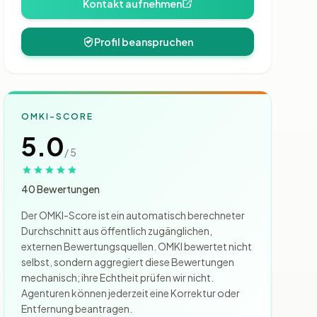
Kontakt aufnehmen
Profil beanspruchen
OMKI-SCORE
5.0
/ 5
40 Bewertungen
Der OMKI-Score ist ein automatisch berechneter
Durchschnitt aus öffentlich zugänglichen,
externen Bewertungsquellen. OMKI bewertet nicht
selbst, sondern aggregiert diese Bewertungen
mechanisch; ihre Echtheit prüfen wir nicht.
Agenturen können jederzeit eine Korrektur oder
Entfernung beantragen.