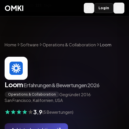
OMKI 2027
noch
223
Tage
→
OMKI
Login
Home
Software
Operations & Collaboration
Loom
Loom
Erfahrungen & Bewertungen 2026
Gegründet 2016
·
Operations & Collaboration
San Francisco, Kalifornien, USA
3.9
(5 Bewertungen)