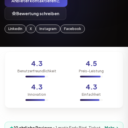
Anbieter kontaktieren
Bewertung schreiben
LinkedIn
X
Instagram
Facebook
4.3
4.5
Benutzerfreundlichkeit
Preis-Leistung
4.3
4.3
Innovation
Einfachheit
10 ehrliche Reviews
= 1 gratis Early Bird-Ticket
Mehr →