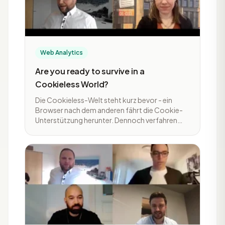
Web Analytics
Are you ready to survive in a
Cookieless World?
Die Cookieless-Welt steht kurz bevor - ein
Browser nach dem anderen fährt die Cookie-
Unterstützung herunter. Dennoch verfahren
Marketeers so, als wenn nichts wäre. In der
Session von Manuel Tönz von Bloomreach
erfährst du mehr zu Strategien in einer solchen
cookielosen Welt und wie man sich mit einer
ganzheitlichen Commerce Experience Cloud
von der Konkurrenz abheben kann.