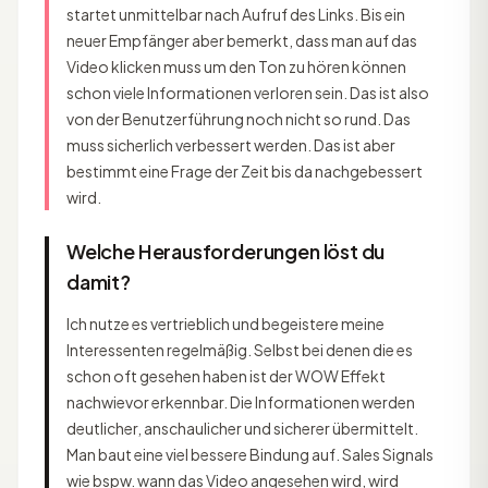
startet unmittelbar nach Aufruf des Links. Bis ein
neuer Empfänger aber bemerkt, dass man auf das
Video klicken muss um den Ton zu hören können
schon viele Informationen verloren sein. Das ist also
von der Benutzerführung noch nicht so rund. Das
muss sicherlich verbessert werden. Das ist aber
bestimmt eine Frage der Zeit bis da nachgebessert
wird.
Welche Herausforderungen löst du
damit?
Ich nutze es vertrieblich und begeistere meine
Interessenten regelmäßig. Selbst bei denen die es
schon oft gesehen haben ist der WOW Effekt
nachwievor erkennbar. Die Informationen werden
deutlicher, anschaulicher und sicherer übermittelt.
Man baut eine viel bessere Bindung auf. Sales Signals
wie bspw. wann das Video angesehen wird, wird