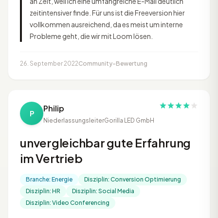
an Zeit, weil ich eine umfangreiche E-Mail deutlich
zeitintensiver finde. Für uns ist die Freeversion hier
vollkommen ausreichend, da es meist um interne
Probleme geht, die wir mit Loom lösen.
26. September 2022
Community-Bewertung
Philip
P
Niederlassungsleiter
Gorilla LED GmbH
unvergleichbar gute Erfahrung
im Vertrieb
Branche: Energie
Disziplin: Conversion Optimierung
Disziplin: HR
Disziplin: Social Media
Disziplin: Video Conferencing