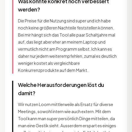
Was könnte konkret noch verbessert
werden?
Die Preise für die Nutzung sind super und ich habe
noch keine größeren Nachteile feststellen können.
Bei mir hängt sich das Tool alle paar Schaltjahre mal
auf, das liegt aber eher an meinem Laptop und
vermutlich nicht am Programm selbst. Ich kann es
daher nur jedem weiterempfehlen, zumal es deutlich
weniger kostet als vergleichbare
Konkurrenzprodukte auf dem Markt.
Welche Herausforderungen löst du
damit?
Wir nutzen Loom mittlerweile als Ersatz für diverse
Meetings, sowohl intern wie auch extern. Mit dem
Tool kann man super persönlich Dinge mitteilen, da
man eine Gestik sieht. Ausserdem erspart es einiges