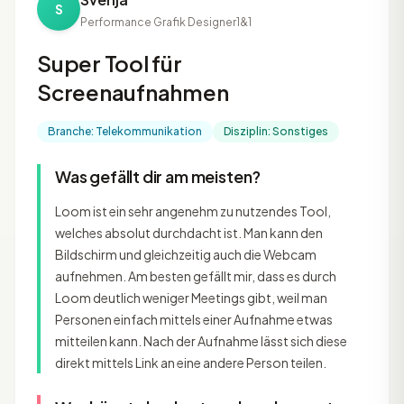
S
Performance Grafik Designer
1&1
Super Tool für
Screenaufnahmen
Branche: Telekommunikation
Disziplin: Sonstiges
Was gefällt dir am meisten?
Loom ist ein sehr angenehm zu nutzendes Tool,
welches absolut durchdacht ist. Man kann den
Bildschirm und gleichzeitig auch die Webcam
aufnehmen. Am besten gefällt mir, dass es durch
Loom deutlich weniger Meetings gibt, weil man
Personen einfach mittels einer Aufnahme etwas
mitteilen kann. Nach der Aufnahme lässt sich diese
direkt mittels Link an eine andere Person teilen.