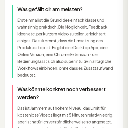
Was gefällt dir am meisten?
Erst einmal ist die Grundidee einfach klasse und
wahnsinnig praktisch. Die Möglichkeit, Feedback,
Ideen etc. per kurzem Video zu teilen, erleichtert
einiges. Dazu kommt, dass die Umsetzung des
Produktes top ist. Es gibt eine Desktop App, eine
Online Version, eine Chrome Extension - die
Bedienung lässt sich also super intuitiv in alltägliche
Workflows einbinden, ohne dass es Zusatzaufwand
bedeutet.
Was könnte konkret noch verbessert
werden?
Das ist Jammern auf hohem Niveau: das Limit für
kostenlose Videos liegt mit 5 Minuten relativ niedrig,
aber ist natürlich verständlicherweise so angesetzt.