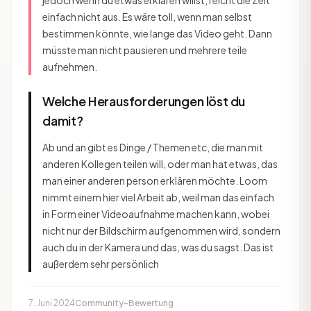
jedoch wenn du etwas erklären willst, reicht die Zeit
einfach nicht aus. Es wäre toll, wenn man selbst
bestimmen könnte, wie lange das Video geht. Dann
müsste man nicht pausieren und mehrere teile
aufnehmen.
Welche Herausforderungen löst du
damit?
Ab und an gibt es Dinge / Themen etc, die man mit
anderen Kollegen teilen will, oder man hat etwas, das
man einer anderen person erklären möchte. Loom
nimmt einem hier viel Arbeit ab, weil man das einfach
in Form einer Videoaufnahme machen kann, wobei
nicht nur der Bildschirm aufgenommen wird, sondern
auch du in der Kamera und das, was du sagst. Das ist
außerdem sehr persönlich
7. Juni 2024
Community-Bewertung