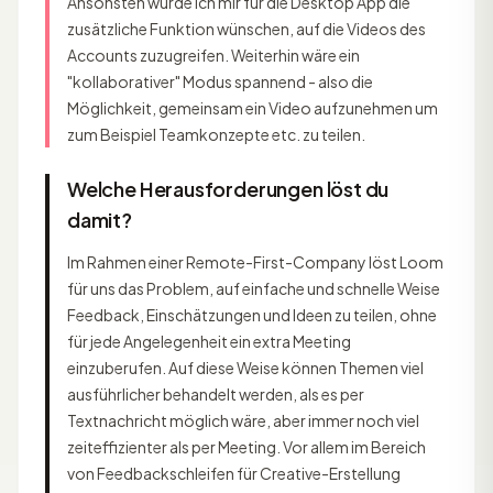
Ansonsten würde ich mir für die Desktop App die
zusätzliche Funktion wünschen, auf die Videos des
Accounts zuzugreifen. Weiterhin wäre ein
"kollaborativer" Modus spannend - also die
Möglichkeit, gemeinsam ein Video aufzunehmen um
zum Beispiel Teamkonzepte etc. zu teilen.
Welche Herausforderungen löst du
damit?
Im Rahmen einer Remote-First-Company löst Loom
für uns das Problem, auf einfache und schnelle Weise
Feedback, Einschätzungen und Ideen zu teilen, ohne
für jede Angelegenheit ein extra Meeting
einzuberufen. Auf diese Weise können Themen viel
ausführlicher behandelt werden, als es per
Textnachricht möglich wäre, aber immer noch viel
zeiteffizienter als per Meeting. Vor allem im Bereich
von Feedbackschleifen für Creative-Erstellung