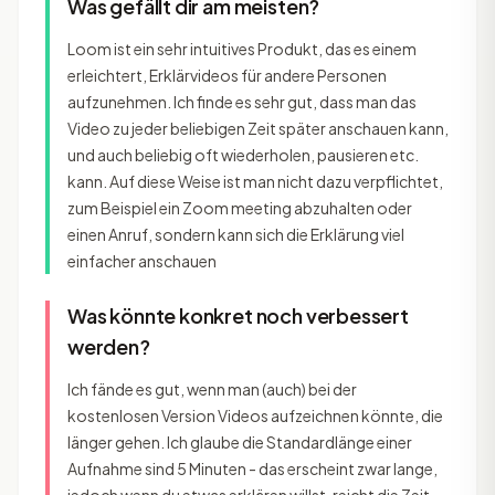
Was gefällt dir am meisten?
Loom ist ein sehr intuitives Produkt, das es einem
erleichtert, Erklärvideos für andere Personen
aufzunehmen. Ich finde es sehr gut, dass man das
Video zu jeder beliebigen Zeit später anschauen kann,
und auch beliebig oft wiederholen, pausieren etc.
kann. Auf diese Weise ist man nicht dazu verpflichtet,
zum Beispiel ein Zoom meeting abzuhalten oder
einen Anruf, sondern kann sich die Erklärung viel
einfacher anschauen
Was könnte konkret noch verbessert
werden?
Ich fände es gut, wenn man (auch) bei der
kostenlosen Version Videos aufzeichnen könnte, die
länger gehen. Ich glaube die Standardlänge einer
Aufnahme sind 5 Minuten - das erscheint zwar lange,