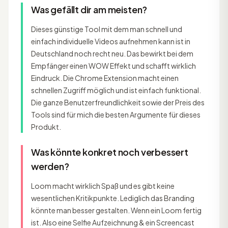
Was gefällt dir am meisten?
Dieses günstige Tool mit dem man schnell und
einfach individuelle Videos aufnehmen kann ist in
Deutschland noch recht neu. Das bewirkt bei dem
Empfänger einen WOW Effekt und schafft wirklich
Eindruck. Die Chrome Extension macht einen
schnellen Zugriff möglich und ist einfach funktional.
Die ganze Benutzerfreundlichkeit sowie der Preis des
Tools sind für mich die besten Argumente für dieses
Produkt.
Was könnte konkret noch verbessert
werden?
Loom macht wirklich Spaß und es gibt keine
wesentlichen Kritikpunkte. Lediglich das Branding
könnte man besser gestalten. Wenn ein Loom fertig
ist. Also eine Selfie Aufzeichnung & ein Screencast