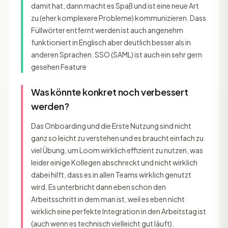
damit hat, dann macht es Spaß und ist eine neue Art
zu (eher komplexere Probleme) kommunizieren. Dass
Füllwörter entfernt werden ist auch angenehm
funktioniert in Englisch aber deutlich besser als in
anderen Sprachen. SSO (SAML) ist auch ein sehr gern
gesehen Feature
Was könnte konkret noch verbessert
werden?
Das Onboarding und die Erste Nutzung sind nicht
ganz so leicht zu verstehen und es braucht einfach zu
viel Übung, um Loom wirklich effizient zu nutzen, was
leider einige Kollegen abschreckt und nicht wirklich
dabei hilft, dass es in allen Teams wirklich genutzt
wird. Es unterbricht dann eben schon den
Arbeitsschritt in dem man ist, weil es eben nicht
wirklich eine perfekte Integration in den Arbeitstag ist
(auch wenn es technisch vielleicht gut läuft).