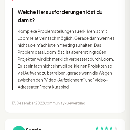
Welche Herausforderungen löst du
damit?
Komplexe Problemstellungen zu erklären ist mit
Loom relativ einfach möglich. Gerade dann wenn es
nicht so einfach ist ein Meeting zu halten. Das
Problem dass Loom löst, ist aber erst in großen
Projekten wirklich merklich verbessert durch Loom.
Es ist einfach nicht sinnvoll bei kleinen Projekten so
viel Aufwand zu betreiben, gerade wenn die Wegen
zwischen den "Video-Aufzeichnern" und "Video-
Adressaten" recht kurz sind
17. Dezember 2022
Community-Bewertung
Svenja