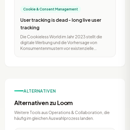
Cookie & Consent Management
User tracking is dead - long live user
tracking
Die Cookieless World im Jahr 2023 stellt die
digitale Werbung und die Vorhersage von
Konsumentenmustern vor existenzielle
Herausforderungen. Dieser tiefgreifende
Wandel wird Unternehmen weg von
Drittanbieterdaten hin zu Erst- und
Zweitanbieterdaten führen, die in einer SaaS-
CDP verwaltet werden. In dem Roundtable von
Bloomreach diskutieren u.a. Manuel Tönz,
Lynes Herrmann, Nils Weber und Tim Grasser
ALTERNATIVEN
erfolgreiche Strategien und zeigen Best
Practices auf.
Alternativen zu Loom
Weitere Tools aus Operations & Collaboration, die
häufig im gleichen Auswahlprozess landen.