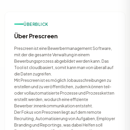
ÜBERBLICK
Über Prescreen
Prescreen ist eine Bewerbermanagement Software,
mit der die gesamte Verwaltung in einem
Bewerbungsprozess abgebildet werden kann. Das
Tool ist cloudbasiert, somit kann man von überall auf
die Daten zugreifen.
Mit Prescreen ist es möglich Jobausschreibungen zu
erstellen und zu veröffentlichen, zudem können teil-
oder vollautomatisierte Prozesse und Prozessketten
erstellt werden, wodurch eine effiziente
Bewerber:innenkommunikation entsteht.
Der Fokus von Prescreen liegt auf dem remote
Recruiting, Automatisierung von Aufgaben, Employer
Branding und Reportings, was dabei Helfen soll