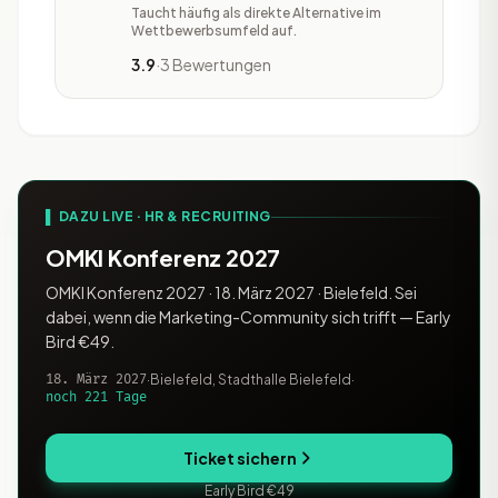
Unternehmen. Die Software erleichtert
Taucht häufig als direkte Alternative im
es Firmen, die Beziehungen zu Kunden
Wettbewerbsumfeld auf.
zu pflegen. Daraus entstehen loyalere
3.9
·
3 Bewertungen
und langfristigere Customer Relations.
zoho desk ist ein Helpdesk-Tool, das
den Kundenservice auf ein neues Level
hebt. Di
▌ DAZU LIVE · HR & RECRUITING
OMKI Konferenz 2027
OMKI Konferenz 2027 · 18. März 2027 · Bielefeld. Sei
dabei, wenn die Marketing-Community sich trifft — Early
Bird €49.
18. März 2027
·
Bielefeld, Stadthalle Bielefeld
·
noch 221 Tage
Ticket sichern
Early Bird €49