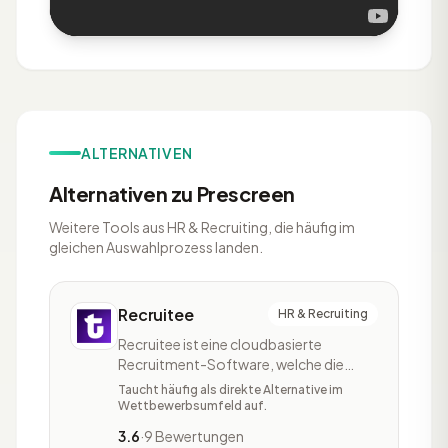
ALTERNATIVEN
Alternativen zu Prescreen
Weitere Tools aus HR & Recruiting, die häufig im
gleichen Auswahlprozess landen.
Recruitee
HR & Recruiting
Recruitee ist eine cloudbasierte
Recruitment-Software, welche die
Erstellung von Stellenanzeigen, die
Taucht häufig als direkte Alternative im
Verwaltung von Bewerberinnen und
Wettbewerbsumfeld auf.
Bewerber sowie das Onboarding
3.6
·
9 Bewertungen
erleichtert. Recruitee verfügt über