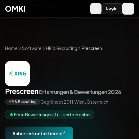
OMKI 2027
noch
221
Tage
→
OMKI
Login
Home
Software
HR & Recruiting
Prescreen
Prescreen
Erfahrungen & Bewertungen 2026
Gegründet 2011
·
Wien, Österreich
HR & Recruiting
Erste Bewertungen (1) — sei früh dabei
Anbieter kontaktieren