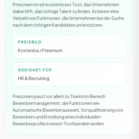
Prescreen ist ein kostenloses Tool, das Unternehmen
dabei hilft, das richtige Talent zu finden. Es bietet eine
Vielzahl von Funktionen, die Unternehmen bei der Suche
nach dem richtigen Kandidaten unterstützen.
PREISBILD
Kostenlos / Freemium
GEEIGNET FÜR
HR & Recruiting
Prescreen passt vor allem zu Teams im Bereich
Bewerbermanagement, die Funktionen wie
Automatische Bewerberauswahl, Vorqualifizierung von
Bewerbern und Erstellung eines individuellen
Bewerberprofils in einem Tool bündeln wollen.