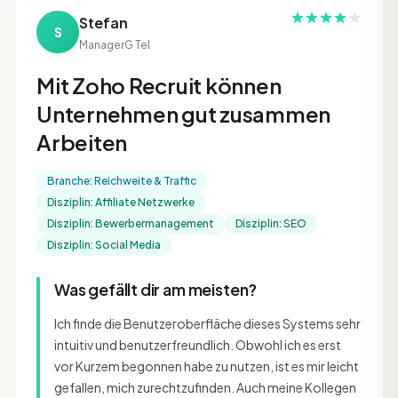
Stefan
S
Manager
G Tel
Mit Zoho Recruit können
Unternehmen gut zusammen
Arbeiten
Branche: Reichweite & Traffic
Disziplin: Affiliate Netzwerke
Disziplin: Bewerbermanagement
Disziplin: SEO
Disziplin: Social Media
Was gefällt dir am meisten?
Ich finde die Benutzeroberfläche dieses Systems sehr
intuitiv und benutzerfreundlich. Obwohl ich es erst
vor Kurzem begonnen habe zu nutzen, ist es mir leicht
gefallen, mich zurechtzufinden. Auch meine Kollegen