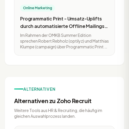
Online Marketing
Programmatic Print - Umsatz-Uplifts
durch automatisierte Offline Mailings
als wichtiger Teil der CRM-
Im Rahmen der OMKB Summer Edition
Kommunikation
sprechen Robert Rebholz (optilyz) und Matthias
Klumpe (campaign) über Programmatic Print -
durch automatisierte Offline Mailings als
wichtiger Teil der CRM-Kommunikation
Umsatz-Uplifts erzielen.
ALTERNATIVEN
Alternativen zu Zoho Recruit
Weitere Tools aus HR & Recruiting, die häufig im
gleichen Auswahlprozess landen.