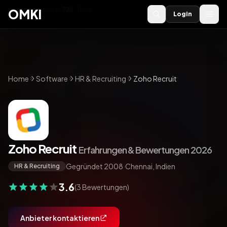
OMKI 2027
noch
220
Tage
→
OMKI
Login
Home
Software
HR & Recruiting
Zoho Recruit
Zoho Recruit
Erfahrungen & Bewertungen 2026
Gegründet 2008
·
Chennai, Indien
HR & Recruiting
3.6
(3 Bewertungen)
Anbieter kontaktieren