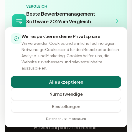
VERGLEICH
Beste Bewerbermanagement
Software 2026 im Vergleich
Preise, Bewertungen und Features im direkten
Vergleich
Wir respektieren deine Privatsphäre
Wir verwenden Cookies und ähnliche Technologien.
Notwendige Cookies sind für den Betrieb erforderlich.
Analyse- und Marketing-Cookies helfen uns, die
Website zu verbessern und relevante Inhalte
auszuspielen.
Alle akzeptieren
Nur notwendige
Deine Erfahrung teilen?
Einstellungen
Hilf anderen Marketern, die richtige
Entscheidung zu treffen. Teile deine
Datenschutz
·
Impressum
Bewertung von Zoho Recruit.