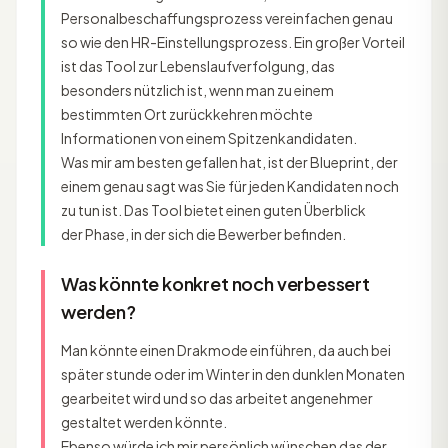
Personalbeschaffungsprozess vereinfachen genau
so wie den HR-Einstellungsprozess. Ein großer Vorteil
ist das Tool zur Lebenslaufverfolgung, das
besonders nützlich ist, wenn man zu einem
bestimmten Ort zurückkehren möchte
Informationen von einem Spitzenkandidaten.
Was mir am besten gefallen hat, ist der Blueprint, der
einem genau sagt was Sie für jeden Kandidaten noch
zu tun ist. Das Tool bietet einen guten Überblick
der Phase, in der sich die Bewerber befinden.
Was könnte konkret noch verbessert
werden?
Man könnte einen Drakmode einführen, da auch bei
später stunde oder im Winter in den dunklen Monaten
gearbeitet wird und so das arbeitet angenehmer
gestaltet werden könnte.
Ebenso würde ich mir persönlich wünschen das der