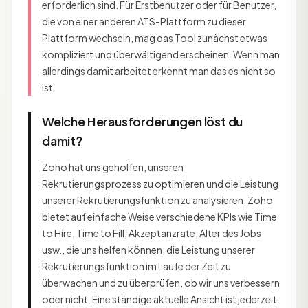
erforderlich sind. Für Erstbenutzer oder für Benutzer,
die von einer anderen ATS-Plattform zu dieser
Plattform wechseln, mag das Tool zunächst etwas
kompliziert und überwältigend erscheinen. Wenn man
allerdings damit arbeitet erkennt man das es nicht so
ist.
Welche Herausforderungen löst du
damit?
Zoho hat uns geholfen, unseren
Rekrutierungsprozess zu optimieren und die Leistung
unserer Rekrutierungsfunktion zu analysieren. Zoho
bietet auf einfache Weise verschiedene KPIs wie Time
to Hire, Time to Fill, Akzeptanzrate, Alter des Jobs
usw., die uns helfen können, die Leistung unserer
Rekrutierungsfunktion im Laufe der Zeit zu
überwachen und zu überprüfen, ob wir uns verbessern
oder nicht. Eine ständige aktuelle Ansicht ist jederzeit