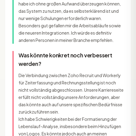
habe ich ohne großen Aufwand überzeugen können,
das System zu nutzen, da es selbsterklärend ist und
nur wenige Schulungen erforderlich waren.
Besonders gut gefallen mir die Arbeitsabläufe sowie
die neueren Integrationen. Ich würde es definitiv
anderen Personen in meiner Branche empfehlen.
Was könnte konkret noch verbessert
werden?
Die Verbindung zwischen Zoho Recruit und Workerly
für Zeiterfassung und Rechnungsstellung ist noch
nicht vollständig abgeschlossen. Unsere Karriereseite
erfüllt nicht vollständig unsere Anforderungen, aber
das könnte auch auf unsere spezifischen Bedürfnisse
zurückzuführen sein.
Ich habe Schwierigkeiten bei der Formatierung der
Lebenslauf-Analyse, insbesondere beim Hinzufügen
von Logos. Es könnte jedoch auch an meinen