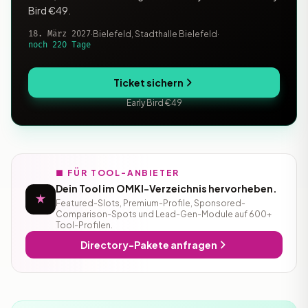
Bird €49.
18. März 2027
·
Bielefeld, Stadthalle Bielefeld
·
noch 220 Tage
Ticket sichern
Early Bird €49
■ FÜR TOOL-ANBIETER
Dein Tool im OMKI-Verzeichnis hervorheben.
Featured-Slots, Premium-Profile, Sponsored-
Comparison-Spots und Lead-Gen-Module auf 600+
Tool-Profilen.
Directory-Pakete anfragen