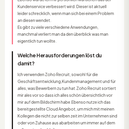
Kundenservice verbessert wird. Dieser ist aktuell
leider schrecklich, wenn man sich bei einem Problem
an diesen wendet.
Es gibt zu viele verschiedene Anwendungen,
manchmal verliert man da den überblick was man
eigentlich tun wollte.
Welche Herausforderungen löst du
damit?
Ich verwenden Zoho Recruit, sowohl für die
Geschäftsentwicklung,Kundenmanagement und für
alles, was Bewerbern zu tun hat.Zoho Recruit sortiert
mir ales vor so dass ich alles schön übersichtlich vor
mir auf dem Bildschirm habe.Ebenso nutze ich das
bereitgestellte Cloud Angebot, um mich mit meinen
Kollegen die nicht zur selben zeit im Unternehmen sind
oder von Zuhause aus abarbeiten um immer auf dem