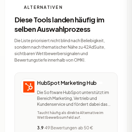
ALTERNATIVEN
Diese Tools landen häufig im
selben Auswahlprozess
Die Liste priorisiert nicht blind nach Beliebigkeit,
sondern nach thematischer Nähe zu 42AdSuite,
sichtbaren Wettbewerbersignalen und
Bewertungstiefe innerhalb von OMKI.
HubSpot Marketing Hub
Die Software HubSpot unterstützt im
Bereich Marketing, Vertrieb und
Kundenservice und fördert dabei das
Wachstum eines Unternehmens.
Taucht häufig als direkte Alternative im
HubSpot ist in fünf Softwares
Wettbewerbsumfeld auf.
unterteilt: HubSpot Marketing Hub,
HubSpot Sales Hub, HubSpot Service
3.9
·
49 Bewertungen
·
ab 50 €