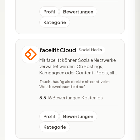
Mit der Cache API von Cloudfla
Profil
Bewertungen
Kategorie
facelift Cloud
Social Media
Mit facelift können Soziale Netzwerke
verwaltet werden. Ob Postings,
Kampagnen oder Content-Pools, alle
wichtigen Funktionen sind in einem
Taucht häufig als direkte Alternative im
Tool vorhanden. facelift hat eine
Wettbewerbsumfeld auf.
einfache und funktionsstarke
Benutzerfreundlichkeit und überzeugt
3.5
·
16 Bewertungen
·
Kostenlos
mit seiner selbsterklärenden
Nutzeroberfläche. Das Tool kann
Profil
Bewertungen
Kategorie