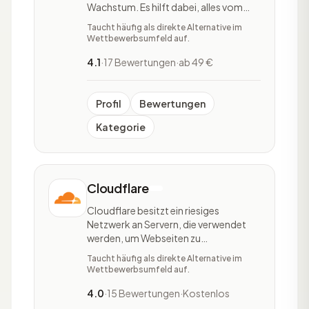
Wachstum. Es hilft dabei, alles vom
Traffic bis hin zu den
Taucht häufig als direkte Alternative im
Verkaufsabschlüssen zu verwalten. So
Wettbewerbsumfeld auf.
kann weniger Aufwand aufgebracht
werden, mehr Kontrolle und eine
4.1
·
17 Bewertungen
·
ab 49 €
Marketing-Strategie, die beim
Wachstum hilft.
Profil
Bewertungen
Kategorie
Cloudflare
Cloudflare besitzt ein riesiges
Netzwerk an Servern, die verwendet
werden, um Webseiten zu
beschleunigen und sie vor böswilligen
Taucht häufig als direkte Alternative im
Angriffen wie DDoS zu schützen. Damit
Wettbewerbsumfeld auf.
machen Dienste wie Cloudflare
Webseiten sicherer und bieten ihren
4.0
·
15 Bewertungen
·
Kostenlos
Benutzern ein besseres Surferlebnis.