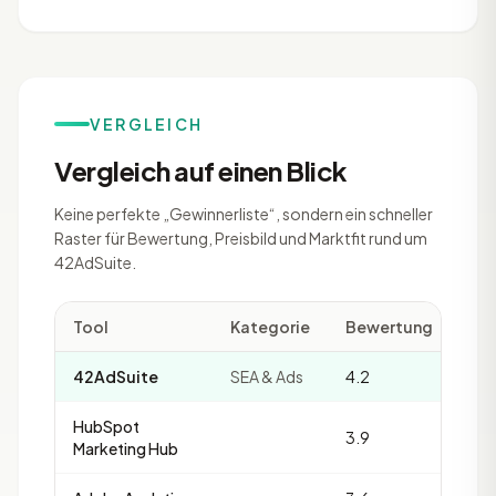
VERGLEICH
Vergleich auf einen Blick
Keine perfekte „Gewinnerliste“, sondern ein schneller
Raster für Bewertung, Preisbild und Marktfit rund um
42AdSuite.
Tool
Kategorie
Bewertung
Rev
42AdSuite
SEA & Ads
4.2
12
HubSpot
3.9
49
Marketing Hub