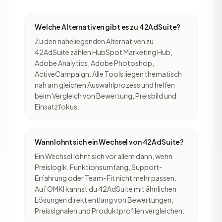
Welche Alternativen gibt es zu 42AdSuite?
Zu den naheliegenden Alternativen zu
42AdSuite zählen HubSpot Marketing Hub,
Adobe Analytics, Adobe Photoshop,
ActiveCampaign. Alle Tools liegen thematisch
nah am gleichen Auswahlprozess und helfen
beim Vergleich von Bewertung, Preisbild und
Einsatzfokus.
Wann lohnt sich ein Wechsel von 42AdSuite?
Ein Wechsel lohnt sich vor allem dann, wenn
Preislogik, Funktionsumfang, Support-
Erfahrung oder Team-Fit nicht mehr passen.
Auf OMKI kannst du 42AdSuite mit ähnlichen
Lösungen direkt entlang von Bewertungen,
Preissignalen und Produktprofilen vergleichen.