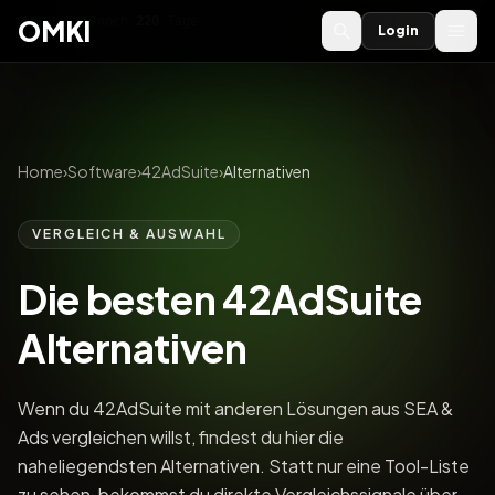
OMKI 2027
noch
220
Tage
→
OMKI
Login
Home
›
Software
›
42AdSuite
›
Alternativen
VERGLEICH & AUSWAHL
Die besten 42AdSuite
Alternativen
Wenn du 42AdSuite mit anderen Lösungen aus SEA &
Ads vergleichen willst, findest du hier die
naheliegendsten Alternativen. Statt nur eine Tool-Liste
zu sehen, bekommst du direkte Vergleichssignale über