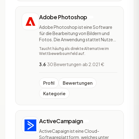
Adobe Photoshop
Adobe Photoshop ist eine Software
für die Bearbeitung von Bildern und
Fotos. Die Anwendung stattet Nutzer
mit zahlreichen Funktionen und Tools
Taucht häufig als direkte Alternative im
aus. So sind Firmen in der Lage,
Wettbewerbsumfeld auf.
Fotografien zu optimieren,
Zeichnungen zu kreieren und Poster zu
3.6
·
30 Bewertungen
·
ab 2.021 €
erstellen. Farben lassen sich anpassen
und Makel auf Fotogr
Profil
Bewertungen
Kategorie
ActiveCampaign
ActiveCapaign ist eine Cloud-
Softwareplattform, welches unter