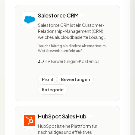
Salesforce CRM
Salesforce CRM ist ein Customer-
Relationship-Management (CRM),
welches als cloudbasierte Lösung
angeboten wird. Salesforce CRM
Taucht häufig als direkte Alternative im
findet dabei nicht mehr nur rein als
Wettbewerbsumfeld auf.
Vertriebsprodukt innerhalb des
Vertriebs statt, sondern vielfach auch
3.7
·
19 Bewertungen
·
Kostenlos
relevante Datenquelle oder
Kampagnenmanagement-Tool für
Marketing,
Profil
Bewertungen
Kategorie
HubSpot Sales Hub
HubSpot ist eine Plattform für
nachhaltiges und effektives