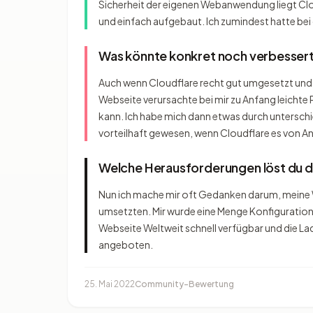
Sicherheit der eigenen Webanwendung liegt Cloud
und einfach aufgebaut. Ich zumindest hatte bei
Was könnte konkret noch verbesser
Auch wenn Cloudflare recht gut umgesetzt und ve
Webseite verursachte bei mir zu Anfang leichte 
kann. Ich habe mich dann etwas durch unterschie
vorteilhaft gewesen, wenn Cloudflare es von Anf
Welche Herausforderungen löst du 
Nun ich mache mir oft Gedanken darum, meine W
umsetzten. Mir wurde eine Menge Konfiguratio
Webseite Weltweit schnell verfügbar und die La
angeboten.
25. Mai 2022
Community-Bewertung