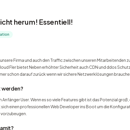
ht herum! Essentiell!
ration
in unsere Firma und auch den Traffic zwischen unseren Mitarbeitenden 
oud Fler bietet Neben erhöhter Sicherheit auch CDN und ddos Schutz. D
immer schon darauf zurück wenn wir sichere Netzwerklösungen brauche
t werden?
n Anfänger User. Wenn es so viele Features gibt ist das Potenzial groß
 sich einen professionellen Web Developer ins Boot um die Konfigura
s vorzubeugen.
damit?