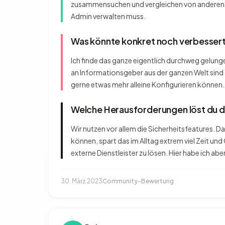
zusammensuchen und vergleichen von anderen Anb
Admin verwalten muss.
Was könnte konkret noch verbesser
Ich finde das ganze eigentlich durchweg gelung
an Informationsgeber aus der ganzen Welt sin
gerne etwas mehr alleine Konfigurieren können.
Welche Herausforderungen löst du 
Wir nutzen vor allem die Sicherheitsfeatures. D
können, spart das im Alltag extrem viel Zeit un
externe Dienstleister zu lösen. Hier habe ich abe
30. März 2023
Community-Bewertung