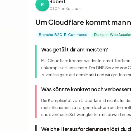
Robert
R
CTO
MixitSolutions
Um Cloudflare kommt man nic
Branche: B2C-E-Commerce
Disziplin: Web Accele
Was gefällt dir am meisten?
Mit Cloudflare können wir den Internet Traffic 
unkompliziert absichern. Der DNS Service von Cl
zuverlässigste auf dem Markt und wir greifen 
Was könnte konkret noch verbesser
Die Komplexität von Cloudflare ist nichts für de
mehr Sicherheit zu sorgen, doch am besten holt
und eventuelle Schwierigkeiten mit down Time
Welche Herausforderungen löst du 