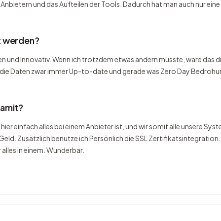
ietern und das Aufteilen der Tools. Dadurch hat man auch nur eine K
t werden?
en und Innovativ. Wenn ich trotzdem etwas ändern müsste, wäre das di
d die Daten zwar immer Up-to-date und gerade was Zero Day Bedrohun
damit?
a hier einfach alles bei einem Anbieter ist, und wir somit alle unsere
d Geld. Zusätzlich benutze ich Persönlich die SSL Zertifikatsintegrati
r alles in einem. Wunderbar.