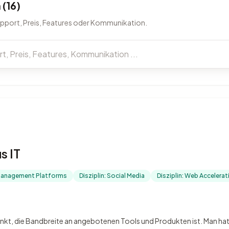
(16)
upport, Preis, Features oder Kommunikation.
s IT
 Management Platforms
Disziplin: Social Media
Disziplin: Web Accelerat
unkt, die Bandbreite an angebotenen Tools und Produkten ist. Man hat q