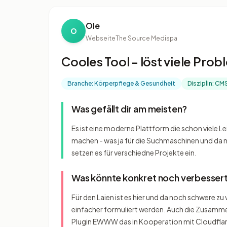
Ole
O
Webseite
The Source Medispa
Cooles Tool - löst viele Pro
Branche: Körperpflege & Gesundheit
Disziplin: CM
Was gefällt dir am meisten?
Es ist eine moderne Plattform die schon viele L
machen - was ja für die Suchmaschinen und da nich
setzen es für verschiedne Projekte ein.
Was könnte konkret noch verbesser
Für den Laien ist es hier und da noch schwere z
einfacher formuliert werden. Auch die Zusamm
Plugin EWWW das in Kooperation mit Cloudflare 