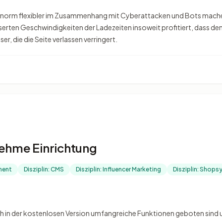
e enorm flexibler im Zusammenhang mit Cyberattacken und Bots mac
rten Geschwindigkeiten der Ladezeiten insoweit profitiert, dass dem
r, die die Seite verlassen verringert.
nehme Einrichtung
ment
Disziplin: CMS
Disziplin: Influencer Marketing
Disziplin: Shop
ch in der kostenlosen Version umfangreiche Funktionen geboten sind un