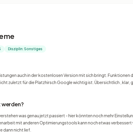
bleme
S
Disziplin: Sonstiges
eistungen auch in der kostenlosen Version mit sich bringt. Funktionen
t zuletzt für die Platzhirsch Google wichtig ist. Übersichtlich , klar, g
t werden?
u verstehen was genau jetzt passiert - hier könnten noch mehr Einste
enarbeit mit anderen Optimierungstools kann noch etwas verbessert 
dann nicht lief.