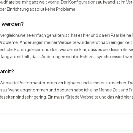
flare bei mir ganz weit vorne. Der Konfigurationsaufwand ist im Verg
 der Einrichtung absolut keine Probleme.
t werden?
rgleichsweise einfach gehalten ist, hat es hier und da ein Paar kleine
Probleme. Änderungen meiner Webseite wurden erst nach einiger Zeit si
dliche Foren gelesen und dort wurde mir klar, dass es bei diesen Servi
ang an mitteilt, dass Änderungen nicht in Echtzeit synchronisiert we
damit?
ebseite Performanter, noch verfügbarer und sicherer zu machen. Dur
nsaufwand abgenommen und dadurch habe ich eine Menge Zeit und Frus
dezeiten sind sehr gering. Ein muss für jede Webseite und das wird h