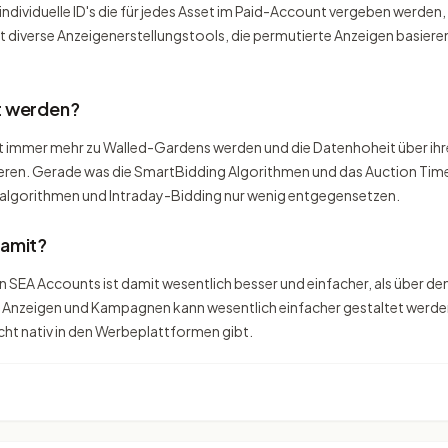
ividuelle ID's die für jedes Asset im Paid-Account vergeben werden,
tzt diverse Anzeigenerstellungstools, die permutierte Anzeigen basier
t werden?
 immer mehr zu Walled-Gardens werden und die Datenhoheit über ihre 
eren. Gerade was die SmartBidding Algorithmen und das Auction Time 
nalgorithmen und Intraday-Bidding nur wenig entgegensetzen.
damit?
EA Accounts ist damit wesentlich besser und einfacher, als über de
 Anzeigen und Kampagnen kann wesentlich einfacher gestaltet werden.
ht nativ in den Werbeplattformen gibt.