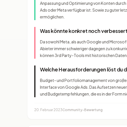
Anpassung und Optimierung von Konten durch ind
Ads oder Meta verfügbar ist. Sowie zu guter le
ermöglichen.
Was könnte konkret noch verbesser
Da sowohl Meta, als auch Google und Microsoft
Abieter immer schwieriger dagegen zu konkurri
können 3rd Party-Tools mit historischen Date
Welche Herausforderungen löst du 
Budget- und Portfoliomanagement von großen S
Interface von Google Ads. Das Aufsetzen neuer
und Budgetempfehlungen, die es in der Form nic
20. Februar 2023
Community-Bewertung