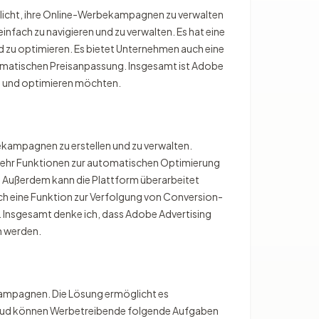
öglicht, ihre Online-Werbekampagnen zu verwalten
infach zu navigieren und zu verwalten. Es hat eine
d zu optimieren. Es bietet Unternehmen auch eine
tomatischen Preisanpassung. Insgesamt ist Adobe
n und optimieren möchten.
ekampagnen zu erstellen und zu verwalten.
mehr Funktionen zur automatischen Optimierung
ußerdem kann die Plattform überarbeitet
ch eine Funktion zur Verfolgung von Conversion-
. Insgesamt denke ich, dass Adobe Advertising
n werden.
kampagnen. Die Lösung ermöglicht es
loud können Werbetreibende folgende Aufgaben