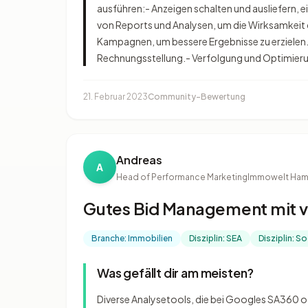
ausführen:- Anzeigen schalten und ausliefern,
von Reports und Analysen, um die Wirksamke
Kampagnen, um bessere Ergebnisse zu erzielen.-
Rechnungsstellung.- Verfolgung und Optimieru
21. Februar 2023
Community-Bewertung
Andreas
A
Head of Performance Marketing
Immowelt Ha
Gutes Bid Management mit v
Branche: Immobilien
Disziplin: SEA
Disziplin: S
Was gefällt dir am meisten?
Diverse Analysetools, die bei Googles SA360 o