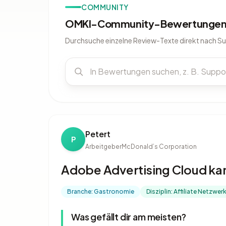
COMMUNITY
OMKI-Community-Bewertungen 
Durchsuche einzelne Review-Texte direkt nach S
Petert
P
Arbeitgeber
McDonald’s Corporation
Adobe Advertising Cloud kan
Branche: Gastronomie
Disziplin: Affiliate Netzwer
Was gefällt dir am meisten?