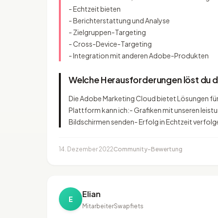
- Echtzeit bieten
- Berichterstattung und Analyse
- Zielgruppen-Targeting
- Cross-Device-Targeting
- Integration mit anderen Adobe-Produkten
Welche Herausforderungen löst du 
Die Adobe Marketing Cloud bietet Lösungen für 
Plattform kann ich:- Grafiken mit unseren leist
Bildschirmen senden- Erfolg in Echtzeit verfolg
14. Dezember 2022
Community-Bewertung
Elian
E
Mitarbeiter
Swapfiets