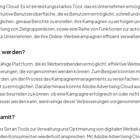
sing Cloud. Es ist ein leistungsstarkes Tool, das es Unternehmen erm
ntuitive Benutzeroberfläche, die es Benutzern ermöglicht, schnell und e
glichen, genaue Berichte zu erstellen, ihre Kampagnen zu verfolgen un
ltung von Zielgruppenlisten, sowie eine Reihe von Funktionen zur au
für Unternehmen, die ihre Online-Werbekampagnen effizient verwalte
t werden?
sfähige Plattform, die es Werbetreibenden ermöglicht, effektive Werb
besserungen, die vorgenommen werden können. Zum Beispiel könnten 
n, um den Prozess des Kampagnenmanagements zu vereinfachen. A
t zu ermöglichen. Darüber hinaus könnte Adobe Advertising Cloud au
r beurteilen zu können, ob eine Kampagne erfolgreich ist oder nicht
 besser werden kann, wenn einige dieser Verbesserungen vorgenomme
damit?
es Set an Tools zur Verwaltung und Optimierung von digitalen Werbe
ie den Konsumenten wiederholt ansprechen. Mit Adobe Advertising C