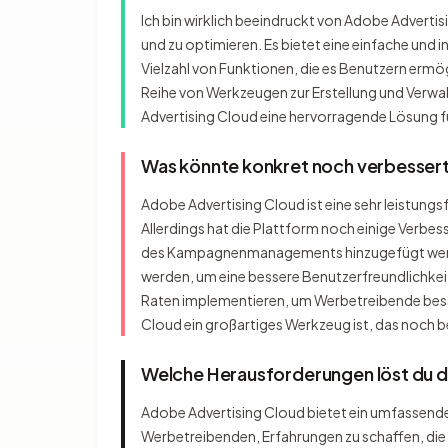
Ich bin wirklich beeindruckt von Adobe Adverti
und zu optimieren. Es bietet eine einfache und i
Vielzahl von Funktionen, die es Benutzern ermö
Reihe von Werkzeugen zur Erstellung und Verwa
Advertising Cloud eine hervorragende Lösung 
Was könnte konkret noch verbesser
Adobe Advertising Cloud ist eine sehr leistung
Allerdings hat die Plattform noch einige Ver
des Kampagnenmanagements hinzugefügt werde
werden, um eine bessere Benutzerfreundlichkei
Raten implementieren, um Werbetreibende besse
Cloud ein großartiges Werkzeug ist, das noch
Welche Herausforderungen löst du 
Adobe Advertising Cloud bietet ein umfassend
Werbetreibenden, Erfahrungen zu schaffen, d