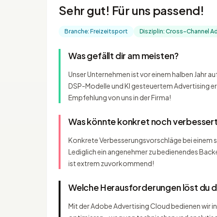
Sehr gut! Für uns passend!
Branche: Freizeitsport
Disziplin: Cross-Channel Ad
Was gefällt dir am meisten?
Unser Unternehmen ist vor einem halben Jahr a
DSP-Modelle und KI gesteuertem Advertising erz
Empfehlung von uns in der Firma!
Was könnte konkret noch verbesser
Konkrete Verbesserungsvorschläge bei einem so 
Lediglich ein angenehmer zu bedienendes Backen
ist extrem zuvorkommend!
Welche Herausforderungen löst du 
Mit der Adobe Advertising Cloud bedienen wir