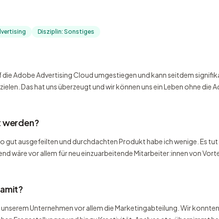
vertising
Disziplin: Sonstiges
uf die Adobe Advertising Cloud umgestiegen und kann seitdem signif
ielen. Das hat uns überzeugt und wir können uns ein Leben ohne die Ad
t werden?
gut ausgefeilten und durchdachten Produkt habe ich wenige. Es tut für
d wäre vor allem für neu einzuarbeitende Mitarbeiter:innen von Vortei
damit?
 in unserem Unternehmen vor allem die Marketingabteilung. Wir konn