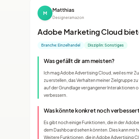
Matthias
M
Designer
amazon
Adobe Marketing Cloud biete
Branche: Einzelhandel
Disziplin: Sonstiges
Was gefällt dir am meisten?
Ich mag Adobe Advertising Cloud, weil es mir Zu
zu erstellen, das Verhalten meiner Zielgruppe z
auf der Grundlage vergangener Interaktionen od
verbessern.
Was könnte konkret noch verbesser
Es gibt noch einige Funktionen, die in der Ado
dem Dashboard sehen könnten. Dies kann mir he
Weitere Funktionen, die in Adobe Advertising C