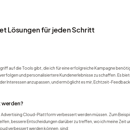
t Lösungen für jeden Schritt
griff auf die Tools gibt, die ich für eine erfolgreiche Kampagne benöt
u verfolgen und personalisiertere Kundenerlebnisse zu schaffen. Es bi
er Interessen anzupassen, und ermöglicht es mir, Echtzeit-Feedback 
t werden?
be Advertising Cloud-Plattform verbessert werden müssen. Zum Beispie
lfen, bessere Entscheidungen darüber zu treffen, wo ich meine Zei
loud verbessert werden können, sind: