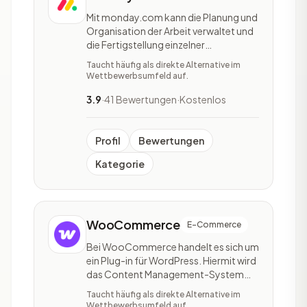
Mit monday.com kann die Planung und
Organisation der Arbeit verwaltet und
die Fertigstellung einzelner
Arbeitsschritte diverser Teams
Taucht häufig als direkte Alternative im
verfolgt werden. Unternehmen haben
Wettbewerbsumfeld auf.
mit monday.com die Möglichkeit ihre
eigenen Anwendungen und
3.9
·
41 Bewertungen
·
Kostenlos
Arbeitsmanagement-Software
aufzustellen. Monday.com ist eine
Cloud-basi
Profil
Bewertungen
Kategorie
WooCommerce
E-Commerce
Bei WooCommerce handelt es sich um
ein Plug-in für WordPress. Hiermit wird
das Content Management-System
um die Möglichkeit zur Erstellung eines
Taucht häufig als direkte Alternative im
Online-Shops ergänzt.
Wettbewerbsumfeld auf.