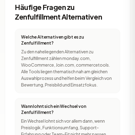
Häufige Fragen zu
Zenfulfillment Alternativen
Welche Alternativen gibt es zu
Zenfulfillment?
Zu den naheliegenden Alternativen zu
Zenfulfillment zählen monday.com,
WooCommerce, Join.com, commercetools.
Alle Tools liegen thematisch nah am gleichen
Auswahlprozess und helfen beim Vergleich von
Bewertung, Preisbild und Einsatzfokus.
Wann lohnt sich ein Wechsel von
Zenfulfillment?
Ein Wechsel lohnt sich vor allem dann, wenn
Preislogik, Funktionsumfang, Support-
Erfahrung oder Team-Fit nicht mehr passen.