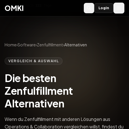
OMKI 2027
noch
222
Tage
→
OMKI
Login
Home
›
Software
›
Zenfulfillment
›
Alternativen
VERGLEICH & AUSWAHL
Die besten
Zenfulfillment
Alternativen
Wenn du Zenfulfillment mit anderen Lösungen aus
Operations & Collaboration vergleichen willst, findest du