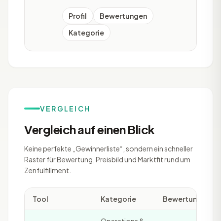
Produktdaten und Vergleichsrechner,
die als
Profil
Bewertungen
Kategorie
VERGLEICH
Vergleich auf einen Blick
Keine perfekte „Gewinnerliste“, sondern ein schneller
Raster für Bewertung, Preisbild und Marktfit rund um
Zenfulfillment.
Tool
Kategorie
Bewertung