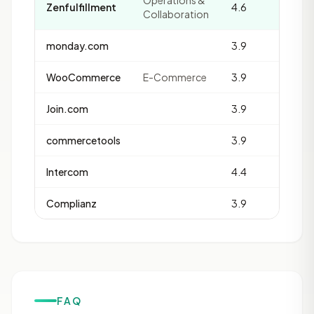
Operations &
Zenfulfillment
4.6
Collaboration
monday.com
3.9
WooCommerce
E-Commerce
3.9
Join.com
3.9
commercetools
3.9
Intercom
4.4
Complianz
3.9
FAQ