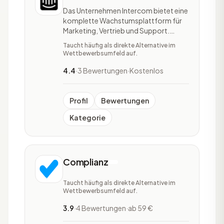
Das Unternehmen Intercom bietet eine
komplette Wachstumsplattform für
Marketing, Vertrieb und Support.
Intercom ist das Engagement OS, ein
Taucht häufig als direkte Alternative im
offener Kanal zwischen Unternehmen
Wettbewerbsumfeld auf.
und ihren Kunden, im Produkt. Dabei
wird sich auf die Kundenbedürfnisse
4.4
·
3 Bewertungen
·
Kostenlos
des Unternehmen ausgerichtet, die
Gespräche und Inte
Profil
Bewertungen
Kategorie
Complianz
Taucht häufig als direkte Alternative im
Wettbewerbsumfeld auf.
3.9
·
4 Bewertungen
·
ab 59 €