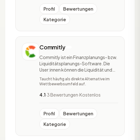
Profil
Bewertungen
Kategorie
Commitly
Commitly ist ein Finanzplanungs- bzw.
Liquiditätsplanungs-Software. Die
User:innen können die Liquidität und
Cashflows ihres Unternehmens
Taucht häufig als direkte Alternative im
überwachen und planen. Der
Wettbewerbsumfeld auf.
Hauptfokus der Software liegt auf der
Überwachung und Erstellung von
4.1
·
3 Bewertungen
·
Kostenlos
Forecasts. Weitere Features des Tools
sind die Erstellung von Plän
Profil
Bewertungen
Kategorie