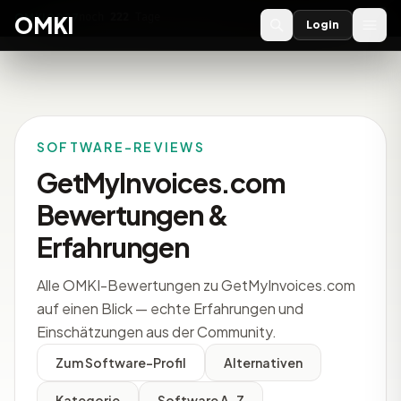
OMKI 2027
noch
222
Tage
→
OMKI
Login
SOFTWARE-REVIEWS
GetMyInvoices.com
Bewertungen &
Erfahrungen
Alle OMKI-Bewertungen zu GetMyInvoices.com
auf einen Blick — echte Erfahrungen und
Einschätzungen aus der Community.
Zum Software-Profil
Alternativen
Kategorie
Software A-Z