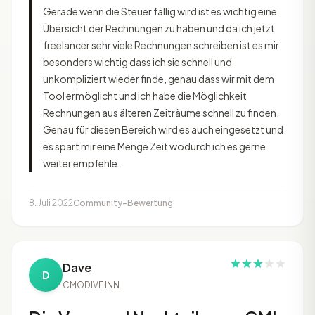
Gerade wenn die Steuer fällig wird ist es wichtig eine
Übersicht der Rechnungen zu haben und da ich jetzt
freelancer sehr viele Rechnungen schreiben ist es mir
besonders wichtig dass ich sie schnell und
unkompliziert wieder finde, genau dass wir mit dem
Tool ermöglicht und ich habe die Möglichkeit
Rechnungen aus älteren Zeiträume schnell zu finden.
Genau für diesen Bereich wird es auch eingesetzt und
es spart mir eine Menge Zeit wodurch ich es gerne
weiter empfehle.
8. Juli 2022
Community-Bewertung
Dave
D
CMO
DIVE INN