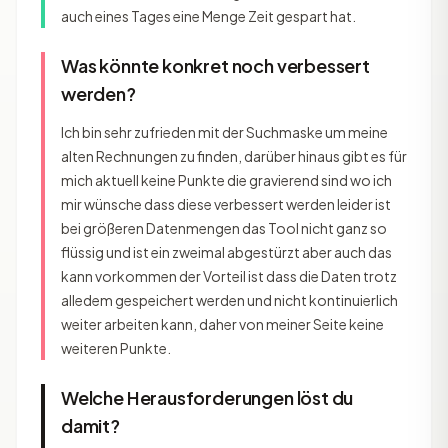
auch eines Tages eine Menge Zeit gespart hat.
Was könnte konkret noch verbessert
werden?
Ich bin sehr zufrieden mit der Suchmaske um meine
alten Rechnungen zu finden, darüber hinaus gibt es für
mich aktuell keine Punkte die gravierend sind wo ich
mir wünsche dass diese verbessert werden leider ist
bei größeren Datenmengen das Tool nicht ganz so
flüssig und ist ein zweimal abgestürzt aber auch das
kann vorkommen der Vorteil ist dass die Daten trotz
alledem gespeichert werden und nicht kontinuierlich
weiter arbeiten kann, daher von meiner Seite keine
weiteren Punkte.
Welche Herausforderungen löst du
damit?