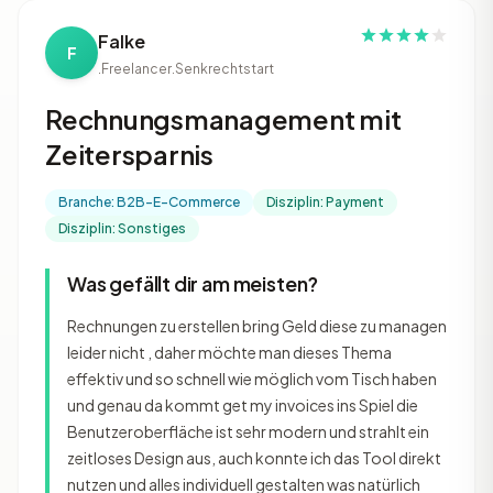
Falke
F
.Freelancer
.Senkrechtstart
Rechnungsmanagement mit
Zeitersparnis
Branche: B2B-E-Commerce
Disziplin: Payment
Disziplin: Sonstiges
Was gefällt dir am meisten?
Rechnungen zu erstellen bring Geld diese zu managen
leider nicht , daher möchte man dieses Thema
effektiv und so schnell wie möglich vom Tisch haben
und genau da kommt get my invoices ins Spiel die
Benutzeroberfläche ist sehr modern und strahlt ein
zeitloses Design aus, auch konnte ich das Tool direkt
nutzen und alles individuell gestalten was natürlich