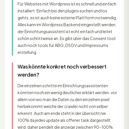
Für Websites mit Wordpress ist es schnell und einfach
installiert. Einfach bei den plugins suchen und los
gehts, es ist auch keine externe Plattform notwendig.
Alles kann im Wordpress Backend eingestellt werden.
der Einrichtungsassistent ist echt einfach und leitet
schön schrittweise an. Es gibt über das Consent tool
auch noch tools für ABG, DSGV und Impressums
erstellung
Was könnte konkret noch verbessert
werden?
Die einzelnen schritte im Einrichtungsassistenten
könnten noch ein wenig deutlicher erklärt werden. vor
allem von wo man die Daten zu den einzelnen pixel
herbekommt welche der crawler nicht von selber
erkennt. Auch am ende steht in der übersicht nie
100% da jedes update als offener task dargestellt
wird. daher pendelt die anzeige zwischen 90-100%.