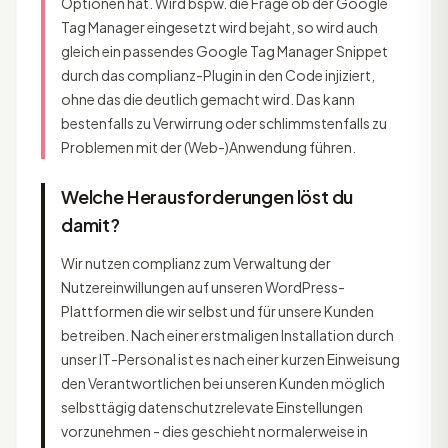
Optionen hat. Wird bspw. die Frage ob der Google
Tag Manager eingesetzt wird bejaht, so wird auch
gleich ein passendes Google Tag Manager Snippet
durch das complianz-Plugin in den Code injiziert,
ohne das die deutlich gemacht wird. Das kann
bestenfalls zu Verwirrung oder schlimmstenfalls zu
Problemen mit der (Web-)Anwendung führen.
Welche Herausforderungen löst du
damit?
Wir nutzen complianz zum Verwaltung der
Nutzereinwillungen auf unseren WordPress-
Plattformen die wir selbst und für unsere Kunden
betreiben. Nach einer erstmaligen Installation durch
unser IT-Personal ist es nach einer kurzen Einweisung
den Verantwortlichen bei unseren Kunden möglich
selbsttägig datenschutzrelevate Einstellungen
vorzunehmen - dies geschieht normalerweise in