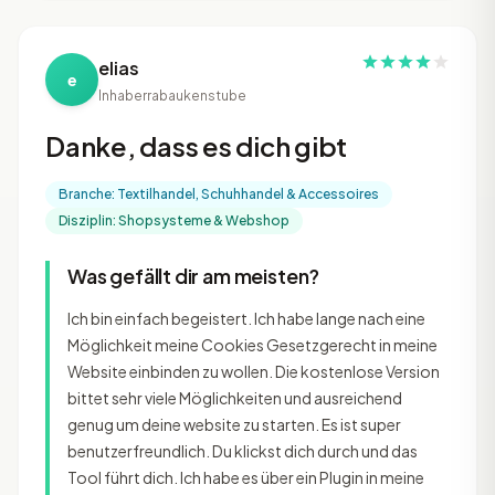
elias
e
Inhaber
rabaukenstube
Danke, dass es dich gibt
Branche: Textilhandel, Schuhhandel & Accessoires
Disziplin: Shopsysteme & Webshop
Was gefällt dir am meisten?
Ich bin einfach begeistert. Ich habe lange nach eine
Möglichkeit meine Cookies Gesetzgerecht in meine
Website einbinden zu wollen. Die kostenlose Version
bittet sehr viele Möglichkeiten und ausreichend
genug um deine website zu starten. Es ist super
benutzerfreundlich. Du klickst dich durch und das
Tool führt dich. Ich habe es über ein Plugin in meine