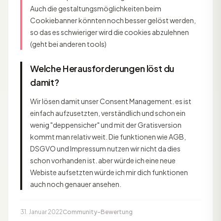
Auch die gestaltungsmöglichkeiten beim
Cookiebanner könnten noch besser gelöst werden,
so das es schwieriger wird die cookies abzulehnen
(geht bei anderen tools)
Welche Herausforderungen löst du
damit?
Wir lösen damit unser Consent Management. es ist
einfach aufzusetzten, verständlich und schon ein
wenig "deppensicher" und mit der Gratisversion
kommt man relativ weit. Die funktionen wie AGB,
DSGVO und Impressum nutzen wir nicht da dies
schon vorhanden ist. aber würde ich eine neue
Webiste aufsetzten würde ich mir dich funktionen
auch noch genauer ansehen.
31. Januar 2022
Community-Bewertung