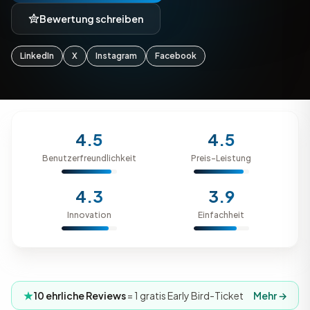
Bewertung schreiben
LinkedIn
X
Instagram
Facebook
4.5
4.5
Benutzerfreundlichkeit
Preis-Leistung
4.3
3.9
Innovation
Einfachheit
10 ehrliche Reviews
= 1 gratis Early Bird-Ticket
Mehr →