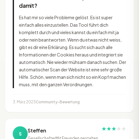
damit?
Es hat mir so viele Probleme gelöst. Es ist super
einfach alles einzustellen. Das Tool führt dich
komplett durch und vieles kannst du einfach mit ja
oder nein beantworten. Wenn du etwas nicht weiss,
gibt es dir eine Erklärung. Es sucht sich auch alle
Informationen der Cookies heraus und integriert sie
automatisch. Nie wieder mühsam danach suchen. Der
automatischer Scan der Website ist eine sehr große
Hilfe. Schön, wenn man sich nicht so ein Kopf machen
muss, mit den ganzen Verordnungen.
3. März 2023
Community-Bewertung
Steffen
S
Gesellschafter
Mit Freunden gestalten