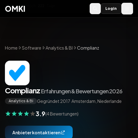
OMKI 2027
noch
222
Tage
→
OMKI
Login
Home
Software
Analytics & BI
Complianz
Complianz
Erfahrungen & Bewertungen 2026
Gegründet 2017
·
Amsterdam, Niederlande
Analytics & BI
3.9
(4 Bewertungen)
Anbieter kontaktieren