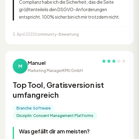
Complianz habe ich die Sicherheit, das die Seite
größtenteileils den DSGVO-Anforderungen
entspricht, 100% sicher bin ich mir trotzdem nicht.
5. April 2022
Community-Bewertung
Manuel
M
Marketing Manager
KMU GmbH
Top Tool, Gratisversion ist
umfangreich
Branche: Software
Disziplin: Consent Management Platforms
Was gefällt dir am meisten?