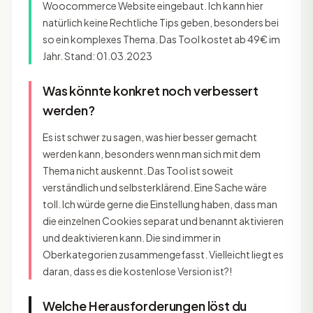
Woocommerce Website eingebaut. Ich kann hier
natürlich keine Rechtliche Tips geben, besonders bei
so ein komplexes Thema. Das Tool kostet ab 49€ im
Jahr. Stand: 01.03.2023
Was könnte konkret noch verbessert
werden?
Es ist schwer zu sagen, was hier besser gemacht
werden kann, besonders wenn man sich mit dem
Thema nicht auskennt. Das Tool ist soweit
verständlich und selbsterklärend. Eine Sache wäre
toll. Ich würde gerne die Einstellung haben, dass man
die einzelnen Cookies separat und benannt aktivieren
und deaktivieren kann. Die sind immer in
Oberkategorien zusammengefasst. Vielleicht liegt es
daran, dass es die kostenlose Version ist?!
Welche Herausforderungen löst du