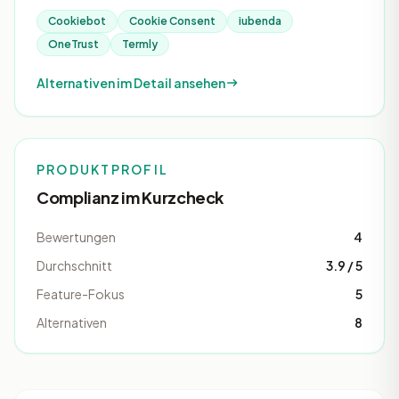
Cookiebot
Cookie Consent
iubenda
OneTrust
Termly
Alternativen im Detail ansehen
PRODUKTPROFIL
Complianz im Kurzcheck
Bewertungen
4
Durchschnitt
3.9 / 5
Feature-Fokus
5
Alternativen
8