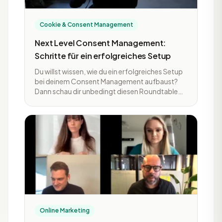
Cookie & Consent Management
Next Level Consent Management:
Schritte für ein erfolgreiches Setup
Du willst wissen, wie du ein erfolgreiches Setup
bei deinem Consent Management aufbaust?
Dann schau dir unbedingt diesen Roundtable
mit Sandra Wojechowska von e-dialog und
Michael Kalus von Usercentrics an. Die zwei sind
Experten auf ihrem Gebiet uns verraten dir
Tipps und Tricks, um ein erfolgreiches Setup
aufzubauen.
Online Marketing