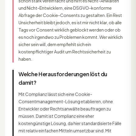
schon stark vereinfacht und hilft es Nicht-Anwalten
und Nicht-Entwicklern, eine DSGVO-konforme
Abfrage der Cookie-Consents zu gestalten. Ein Rest
Unsicherheit bleibt jedoch, es ist mir nicht klar, ob alle
Tags vor Consent wirklich geblockt werden oder ob
es noch irgendwo zu Problemen kommt. Wer wirklich
sicher sein will, dem empfiehlt sich ein
kostenpflichtiger Audit um Rechtssicherheit zu
haben.
Welche Herausforderungen löst du
damit?
Mit Complianz lässt sich eine Cookie-
Consentmanagement-Lösung etablieren, ohne
Entwickler oder Rechtsanwälte beauftragen zu
müssen. Damit ist Complianz eine eher
kostengünstige Lösung, da hier standardisierte Fälle
mit relativ einfachen Mitteln umsetzbar sind. Mit