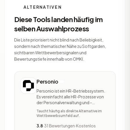
ALTERNATIVEN
Diese Tools landen häufig im
selben Auswahlprozess
Die Liste priorisiert nicht blind nach Beliebigkeit,
sondern nach thematischer Nähe zu Softgarden,
sichtbaren Wettbewerbersignalen und
Bewertungstiefe innerhalb von OMKI.
Personio
Personio ist ein HR-Betriebssystem.
Es vereinfacht alle HR-Prozesse von
der Personalverwaltung und -
entwicklung, über Payroll, bis hin zum
Taucht häufig als direkte Alternative im
Recruiting. Personio bietet diverse
Wettbewerbsumfeld auf.
Funktionen an wie z.B. die
Hinterlegung der Personaldaten mit zu
3.8
·
31 Bewertungen
·
Kostenlos