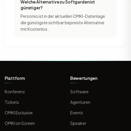
Welche Alternative zu Softgarden ist
günstiger?
Personio ist in der aktuellen OMKI-Datenlage
die günstigste sichtbar bepreiste Alternative
mit Kostenlos.
Plattform
Bewertungen
Konferenz
Software
Tickets
Agenturen
OMKI Exclusive
Events
OMKI on Screen
Speaker