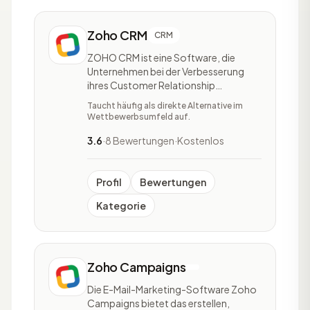
Zoho CRM
CRM
ZOHO CRM ist eine Software, die
Unternehmen bei der Verbesserung
ihres Customer Relationship
Managements unterstützt. Das Tool
Taucht häufig als direkte Alternative im
richtet sich an kleine und größere
Wettbewerbsumfeld auf.
Unternehmen. Zudem ist ZOHO CRM
für Selbstständige und Agenturen
3.6
·
8 Bewertungen
·
Kostenlos
geeignet. Die Software bietet Hilfe bei
der effizienten Verwaltung des Ve
Profil
Bewertungen
Kategorie
Zoho Campaigns
Die E-Mail-Marketing-Software Zoho
Campaigns bietet das erstellen,