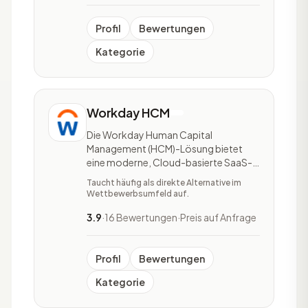
Urlaubs-Tracking,
Leistungsmanagement und simple
Berichterstellung ge
Profil
Bewertungen
Kategorie
Workday HCM
Die Workday Human Capital
Management (HCM)-Lösung bietet
eine moderne, Cloud-basierte SaaS-
Plattform für das Management, die
Taucht häufig als direkte Alternative im
Nutzung und die Weiterentwicklung
Wettbewerbsumfeld auf.
der Kompetenzen von Mitarbeitern
und bietet tiefgreifende Analysen und
3.9
·
16 Bewertungen
·
Preis auf Anfrage
Einsichten.
Profil
Bewertungen
Kategorie