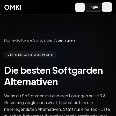
OMKI 2027
noch
221
Tage
→
OMKI
Login
Home
›
Software
›
Softgarden
›
Alternativen
VERGLEICH & AUSWAHL
Die besten Softgarden
Alternativen
Wenn du Softgarden mit anderen Lösungen aus HR &
Recruiting vergleichen willst, findest du hier die
naheliegendsten Alternativen. Statt nur eine Tool-Liste
zu sehen, bekommst du direkte Vergleichssignale über