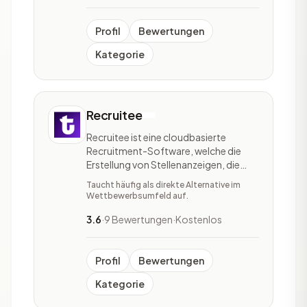
vergebenden Rollen und Rechten,
Genehmigungsprozesse, Aufgab
Profil
Bewertungen
Kategorie
Recruitee
Recruitee ist eine cloudbasierte
Recruitment-Software, welche die
Erstellung von Stellenanzeigen, die
Verwaltung von Bewerberinnen und
Taucht häufig als direkte Alternative im
Bewerber sowie das Onboarding
Wettbewerbsumfeld auf.
erleichtert. Recruitee verfügt über
Schnittstellen zu diversen Mail- und
3.6
·
9 Bewertungen
·
Kostenlos
Kalendersystemen, wodurch
allgemeine Prozesse wie die Termini
Profil
Bewertungen
Kategorie