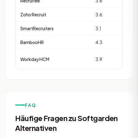
Recruitee
3.6
9
Zoho Recruit
3.6
3
SmartRecruiters
3.1
2
BambooHR
4.3
17
Workday HCM
3.9
16
FAQ
Häufige Fragen zu Softgarden
Alternativen