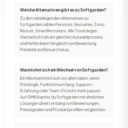
Welche Alternativen gibt es zu Softgarden?
Zu den naheliegenden Alternativen zu
Softgarden zählen Personio, Recruitee, Zoho
Recruit, SmartRecruiters. Alle Tools liegen
thematisch nah am gleichen Auswahlprozess
und helfen beim Vergleich von Bewertung,
Preisbild und Einsatzfokus.
Wann lohnt sich ein Wechsel von Softgarden?
Ein Wechsel lohnt sich vor allem dann, wenn
Preislogik, Funktionsumfang, Support-
Erfahrung oder Team-Fit nicht mehr passen.
Auf OMKI kannst du Softgarden mit ähnlichen
Lösungen direkt entlang von Bewertungen,
Preissignalen und Produktprofilen vergleichen.