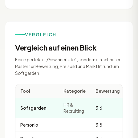
VERGLEICH
Vergleich auf einen Blick
Keine perfekte „Gewinnerliste“, sondern ein schneller
Raster für Bewertung, Preisbild und Marktfit rund um
Softgarden.
Tool
Kategorie
Bewertung
Rev
HR &
Softgarden
3.6
2
Recruiting
Personio
3.8
31