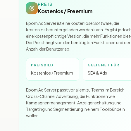
PREIS
Kostenlos / Freemium
Epom Ad Server ist eine kostenlose Software, die
kostenlos heruntergeladen werden kann. Es gibt jedoc
eine kostenpflichtige Version, die mehr Funktionen biet
Der Preis hängt von den benötigten Funktionen und der
Anzahl der Benutzer ab.
PREISBILD
GEEIGNET FÜR
Kostenlos / Freemium
SEA & Ads
Epom Ad Server passt vor allem zu Teams im Bereich
Cross-Channel Advertising, die Funktionen wie
Kampagnenmanagement, Anzeigenschaltung und
Targeting und Segmentierung in einem Tool bündeln
wollen.