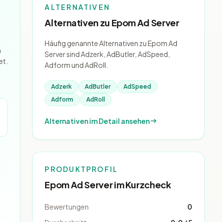
ALTERNATIVEN
Alternativen zu Epom Ad Server
Häufig genannte Alternativen zu Epom Ad
h
Server sind Adzerk, AdButler, AdSpeed,
et.
Adform und AdRoll.
Adzerk
AdButler
AdSpeed
Adform
AdRoll
Alternativen im Detail ansehen
PRODUKTPROFIL
Epom Ad Server im Kurzcheck
Bewertungen
0