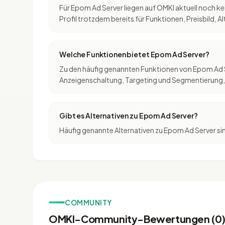
Für Epom Ad Server liegen auf OMKI aktuell noch k
Profil trotzdem bereits für Funktionen, Preisbild, 
Welche Funktionen bietet Epom Ad Server?
Zu den häufig genannten Funktionen von Epom 
Anzeigenschaltung, Targeting und Segmentierung, 
Gibt es Alternativen zu Epom Ad Server?
Häufig genannte Alternativen zu Epom Ad Server si
COMMUNITY
OMKI-Community-Bewertungen (0