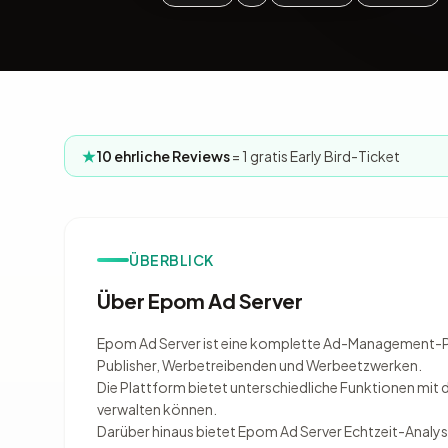
10 ehrliche Reviews
= 1 gratis Early Bird-Ticket
ÜBERBLICK
Über Epom Ad Server
Epom Ad Server ist eine komplette Ad-Management-P
Publisher, Werbetreibenden und Werbeetzwerken.
Die Plattform bietet unterschiedliche Funktionen m
verwalten können.
Darüber hinaus bietet Epom Ad Server Echtzeit-Analyse