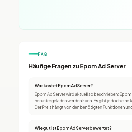
FAQ
Häufige Fragen zu Epom Ad Server
Was kostet Epom Ad Server?
Epom Ad Server wird aktuell so beschrieben: Epom 
heruntergeladen werden kann. Es gibt jedoch eine k
Der Preis hängt von den benötigten Funktionen und
Wie gut ist Epom Ad Server bewertet?