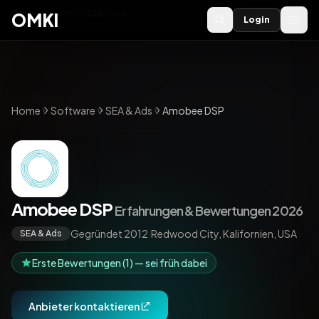
OMKI 2027
noch
222
Tage
→
OMKI
Login
Home
Software
SEA & Ads
Amobee DSP
Amobee DSP
Erfahrungen & Bewertungen 2026
Gegründet 2012
·
Redwood City, Kalifornien, USA
SEA & Ads
Erste Bewertungen (1) — sei früh dabei
Anbieter kontaktieren