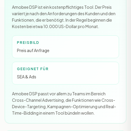
Amobee DSP ist ein kostenpflichtiges Tool. Der Preis
variiert je nach den Anforderungen des Kunden und den
Funktionen, die er benötigt. In der Regel beginnen die
Kosten bei etwa 10.000 US-Dollar pro Monat.
PREISBILD
Preis auf Anfrage
GEEIGNET FÜR
SEA & Ads
Amobee DSP passt vor allem zu Teams im Bereich
Cross-Channel Advertising, die Funktionen wie Cross-
Device-Targeting, Kampagnen-Optimierung und Real-
Time-Bidding in einem Tool bündeln wollen.