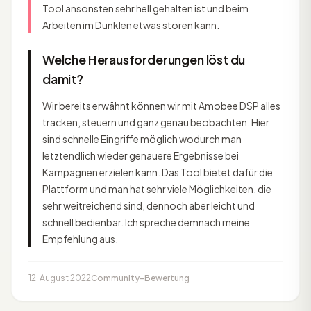
Tool ansonsten sehr hell gehalten ist und beim
Arbeiten im Dunklen etwas stören kann.
Welche Herausforderungen löst du
damit?
Wir bereits erwähnt können wir mit Amobee DSP alles
tracken, steuern und ganz genau beobachten. Hier
sind schnelle Eingriffe möglich wodurch man
letztendlich wieder genauere Ergebnisse bei
Kampagnen erzielen kann. Das Tool bietet dafür die
Plattform und man hat sehr viele Möglichkeiten, die
sehr weitreichend sind, dennoch aber leicht und
schnell bedienbar. Ich spreche demnach meine
Empfehlung aus.
12. August 2022
Community-Bewertung