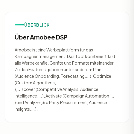
ÜBERBLICK
Über Amobee DSP
Amobee ist eine Werbeplattform für das
Kampagnenmanagement. Das Tool kombiniert fast
alle Werbekanäle, Geräte und Formate miteinander.
Zu den Features gehören unter anderem Plan
(Audience Onboarding, Forecasting,... ), Optimize
(Custom Algorithms,...
), Discover (Competitive Analysis, Audience
Intelligence,... ), Activate (Campaign Automation,...
) und Analyze (3rd Party Measurement, Audience
Insights,... ).