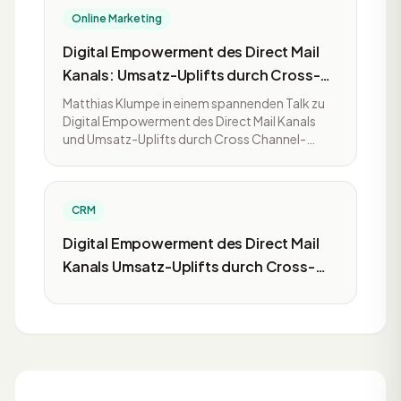
Online Marketing
Digital Empowerment des Direct Mail
Kanals: Umsatz-Uplifts durch Cross-
Channel-Marketing im CRM und bei der
Matthias Klumpe in einem spannenden Talk zu
Neukundengewinnung
Digital Empowerment des Direct Mail Kanals
und Umsatz-Uplifts durch Cross Channel-
Marketing im CRM und bei der
Neukundengewinnung.
CRM
Digital Empowerment des Direct Mail
Kanals Umsatz-Uplifts durch Cross-
Channel-Marketing im CRM und bei der
Neukundengewinnung