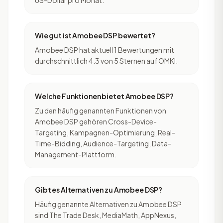
US-Dollar pro Monat.
Wie gut ist Amobee DSP bewertet?
Amobee DSP hat aktuell 1 Bewertungen mit
durchschnittlich 4.3 von 5 Sternen auf OMKI.
Welche Funktionen bietet Amobee DSP?
Zu den häufig genannten Funktionen von
Amobee DSP gehören Cross-Device-
Targeting, Kampagnen-Optimierung, Real-
Time-Bidding, Audience-Targeting, Data-
Management-Plattform.
Gibt es Alternativen zu Amobee DSP?
Häufig genannte Alternativen zu Amobee DSP
sind The Trade Desk, MediaMath, AppNexus,