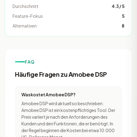
Durchschnitt
4.3 / 5
Feature-Fokus
5
Alternativen
8
FAQ
Häufige Fragen zu Amobee DSP
Was kostet Amobee DSP?
Amobee DSP wird aktuell so beschrieben:
Amobee DSP ist ein kostenpflichtiges Tool. Der
Preis variiert je nach den Anforderungen des
Kunden und den Funktionen, die er benötigt. In
der Regel beginnen die Kosten bei etwa 10.000