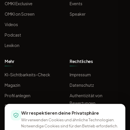
OMKI Exclusive
Events
OMKI on Screen
Speaker
Videos
Podcast
Lexikon
Mehr
Rechtliches
KI-Sichtbarkeits-Check
Impressum
Magazin
Datenschutz
Profil anlegen
Authentizität von
Bewertungen
Sponsoring
Wir respektieren deine Privatsphäre
AGB
Wir verwenden Cookies und ähnliche Technologien.
Notwendige Cookies sind für den Betrieb erforderlich.