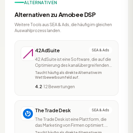
ALTERNATIVEN
Alternativen zu Amobee DSP
Weitere Tools aus SEA & Ads, die häufig im gleichen
Auswahlprozess landen.
42AdSuite
SEA & Ads
42 AdSuite ist eine Software, die auf die
Optimierung des kanalübergreifenden
Marketings spezialisiert ist. Neben dem
Taucht häufig als direkte Alternative im
Cross-Channel-Advertising bietet das
Wettbewerbsumfeld auf.
Tool auch diverse Funktionen für
4.2
·
12 Bewertungen
Kampagnen sowie Buchungs-Optionen
an. 42 AdSuite erleichtert Nutzern die
unmittelbare Buchung von diversen
Tools
The Trade Desk
SEA & Ads
The Trade Desk ist eine Plattform, die
das Marketing von Firmen optimiert.
Das Tool unterstützt Unternehmen
Taucht häufig als direkte Alternative im