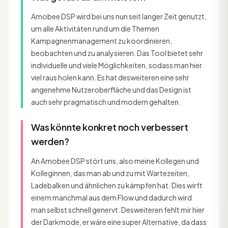
Amobee DSP wird bei uns nun seit langer Zeit genutzt,
um alle Aktivitäten rund um die Themen
Kampagnenmanagement zu koordinieren,
beobachten und zu analysieren. Das Tool bietet sehr
individuelle und viele Möglichkeiten, sodass man hier
viel raus holen kann. Es hat desweiteren eine sehr
angenehme Nutzeroberfläche und das Design ist
auch sehr pragmatisch und modern gehalten.
Was könnte konkret noch verbessert
werden?
An Amobee DSP stört uns, also meine Kollegen und
Kolleginnen, das man ab und zu mit Wartezeiten,
Ladebalken und ähnlichen zu kämpfen hat. Dies wirft
einem manchmal aus dem Flow und dadurch wird
man selbst schnell genervt. Desweiteren fehlt mir hier
der Darkmode, er wäre eine super Alternative, da dass