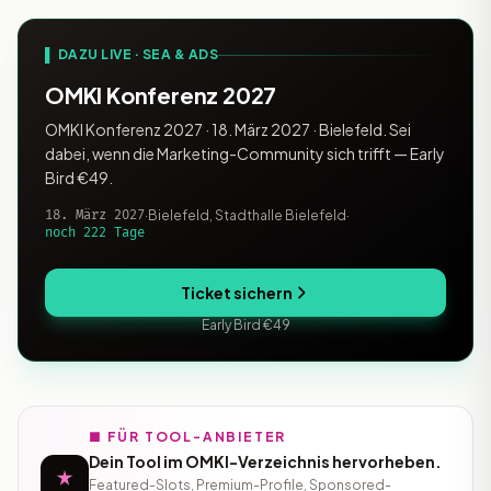
Dateien
▌ DAZU LIVE · SEA & ADS
OMKI Konferenz 2027
OMKI Konferenz 2027 · 18. März 2027 · Bielefeld. Sei
dabei, wenn die Marketing-Community sich trifft — Early
Bird €49.
18. März 2027
·
Bielefeld, Stadthalle Bielefeld
·
noch 222 Tage
Ticket sichern
Early Bird €49
■ FÜR TOOL-ANBIETER
Dein Tool im OMKI-Verzeichnis hervorheben.
Featured-Slots, Premium-Profile, Sponsored-