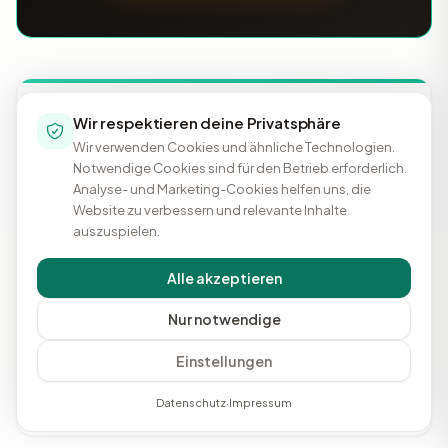
Kurzinfo
Wir respektieren deine Privatsphäre
Wir verwenden Cookies und ähnliche Technologien.
HR & Recruiting
Kategorie
Notwendige Cookies sind für den Betrieb erforderlich.
Analyse- und Marketing-Cookies helfen uns, die
Ab 9,9 EUR
Preis ab
Website zu verbessern und relevante Inhalte
auszuspielen.
2012
Gegründet
Alle akzeptieren
Berlin
Hauptsitz
Nur notwendige
Anbieter kontaktieren
Einstellungen
Profil beanspruchen
Datenschutz
·
Impressum