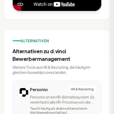
ALTERNATIVEN
Alternativen zu d.vinci
Bewerbermanagement
Weitere Tools aus HR & Recruiting, die häufig im
gleichen Auswahlprozess landen.
Personio
HR & Recruiting
Personio ist ein HR-Betriebssystem. Es
vereinfacht alle HR-Prozesse von der
Personalverwaltung und -entwicklung,
Taucht häufig als direkte Alternative im
über Payroll, bis hin zum Recruiting.
Wettbewerbsumfeld auf.