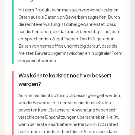
Mit dem Produkt kann man auch von verschiedenen
Orten auf die Daten von Bewerbern zugreifen. Durch
die rechteverwaltung ist dabei gewährleistet, dass
nur die Personen, die dazu auch berechtigt sind, den
entsprechenden Zugriff haben. Das hilft gerade in
Zeiten von homeoffice und mit big darauf, dass die
meisten Bewerbungen inzwischen eh in digitaler Form
eingereicht werden.
Was könnte konkret noch verbessert
werden?
Aus meiner Sicht sollte noch besser geregelt werden,
wer die Bewerber mit den verschiedenen Stufen
bewerten kann. Bei unserer Anwendung haben sich
verschiedene Einschätzungen überschrieben. Heißt,
wenn der erste Bearbeiter eine Person mit AG rated
hatte, und ein anderer fand diese Person nur c dann