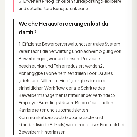
3. Erweiterte Möglichkeiten für Reporting: Flexiblere
und detailliertere Bericjtsfunktione
Welche Herausforderungen löst du
damit?
1. Effiziente Bewerberverwaltung: zentrales System
vereinfacht die Verwaltung und Nachverfolgung von
Bewerbungen, wodurch unsere Prozesse
beschleunigt und Fehler reduziert werden2.
Abhängigkeit von einem zentralen Tool: Da alles
„steht und fällt mit d.vinci“, sorgt es für einen
einheitlichen Workflow, der alle Schritte des
Bewerbermanagements miteinander verbindet3.
Employer Branding stärken: Mit professionellen
Karriereseiten und automatisierten
Kommunikationstools (automatische und
standardisierte E-Mails) wird ein positiver Eindruck bei
Bewerbern hinterlassen