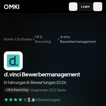
OMKI 2027
noch
220
Tage
→
OMKI
Login
HR &
d.vinci
Home
Software
Recruiting
Bewerbermanagement
d.vinci Bewerbermanagement
Erfahrungen & Bewertungen 2026
Gegründet 2012
·
Berlin
HR & Recruiting
3.6
(4 Bewertungen)