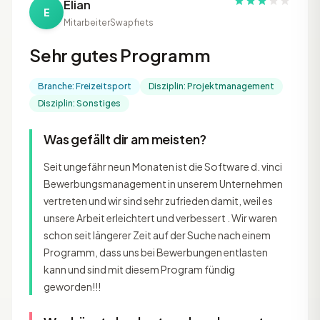
Elian
E
Mitarbeiter
Swapfiets
Sehr gutes Programm
Branche: Freizeitsport
Disziplin: Projektmanagement
Disziplin: Sonstiges
Was gefällt dir am meisten?
Seit ungefähr neun Monaten ist die Software d. vinci
Bewerbungsmanagement in unserem Unternehmen
vertreten und wir sind sehr zufrieden damit, weil es
unsere Arbeit erleichtert und verbessert . Wir waren
schon seit längerer Zeit auf der Suche nach einem
Programm, dass uns bei Bewerbungen entlasten
kann und sind mit diesem Program fündig
geworden!!!