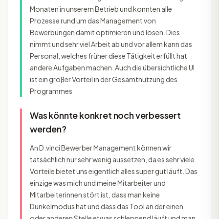
Monaten in unserem Betrieb und konnten alle
Prozesse rund um das Management von
Bewerbungen damit optimieren und lösen. Dies
nimmt und sehr viel Arbeit ab und vor allem kann das
Personal, welches früher diese Tätigkeit erfüllt hat
andere Aufgaben machen. Auch die übersichtliche UI
ist ein großer Vorteil in der Gesamtnutzung des
Programmes
Was könnte konkret noch verbessert
werden?
An D.vinci Bewerber Management können wir
tatsächlich nur sehr wenig aussetzen, da es sehr viele
Vorteile bietet uns eigentlich alles super gut läuft. Das
einzige was mich und meine Mitarbeiter und
Mitarbeiterinnen stört ist, dass man keine
Dunkelmodus hat und dass das Tool an der einen
oder anderen Stelle etwas schleppend läuft und man