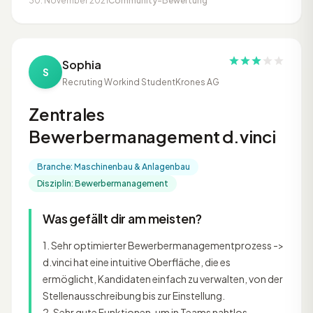
30. November 2021
Community-Bewertung
Sophia
S
Recruting Workind Student
Krones AG
Zentrales
Bewerbermanagement d.vinci
Branche: Maschinenbau & Anlagenbau
Disziplin: Bewerbermanagement
Was gefällt dir am meisten?
1. Sehr optimierter Bewerbermanagementprozess ->
d.vinci hat eine intuitive Oberfläche, die es
ermöglicht, Kandidaten einfach zu verwalten, von der
Stellenausschreibung bis zur Einstellung.
2. Sehr gute Funktionen, um in Teams nahtlos