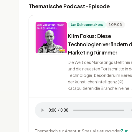
Thematische Podcast-Episode
Jan Schoenmakers
1:09:03
KI im Fokus: Diese
Technologien verändern 
Marketing für immer
Die Welt des Marketings steht nie st
und die neuesten Fortschritte in d
Technologie, besonders im Berei
der künstlichen Intelligenz (KI),
katapultieren die Branche in eine..
Thematisch zur Agentur, Spezialisierung oder
Zur