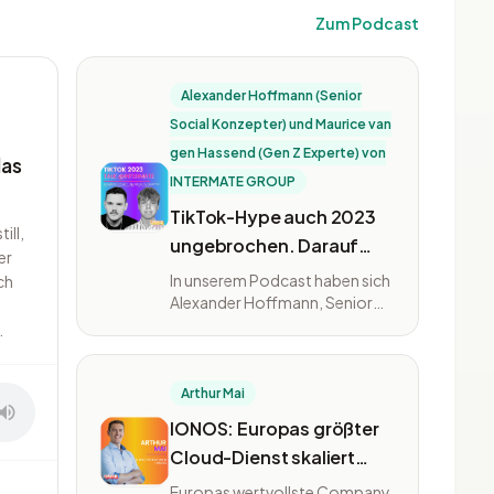
Zum Podcast
Alexander Hoffmann (Senior
Social Konzepter) und Maurice van
gen Hassend (Gen Z Experte) von
das
INTERMATE GROUP
TikTok-Hype auch 2023
ill,
ungebrochen. Darauf
er
kommt es für
In unserem Podcast haben sich
ch
Unternehmen jetzt an!
Alexander Hoffmann, Senior
Social Konzepter und Maurice
.
van gen Hassend, Gen Z
Experte von Intermate, mit
Christoph Steger über die
Arthur Mai
TikTok Taskforce...
IONOS: Europas größter
Cloud-Dienst skaliert
ungebremst auf größte
Europas wertvollste Company