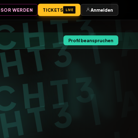
Anmelden
SOR WERDEN
TICKETS
Anmelden
LIVE
Profil beanspruchen
N