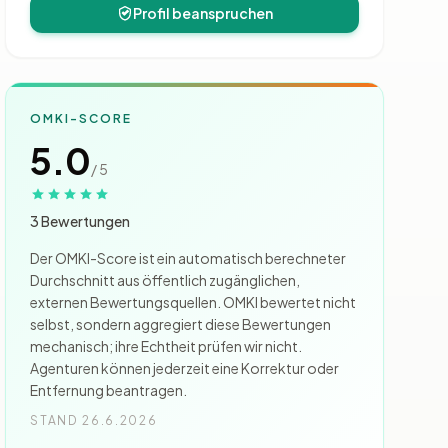
Profil beanspruchen
OMKI-SCORE
5.0
/ 5
3 Bewertungen
Der OMKI-Score ist ein automatisch berechneter
Durchschnitt aus öffentlich zugänglichen,
externen Bewertungsquellen. OMKI bewertet nicht
selbst, sondern aggregiert diese Bewertungen
mechanisch; ihre Echtheit prüfen wir nicht.
Agenturen können jederzeit eine Korrektur oder
Entfernung beantragen.
STAND 26.6.2026