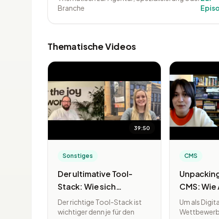
Branche
Epis
Thematische Videos
39:50
Sonstiges
CMS
Der ultimative Tool-
Unpacking
Stack: Wie sich
CMS: Wie 
Agenturen 2022 optimal
zukunftss
Der richtige Tool-Stack ist
Um als Digit
organisieren
Content-E
wichtiger denn je für den
Wettbewerbs