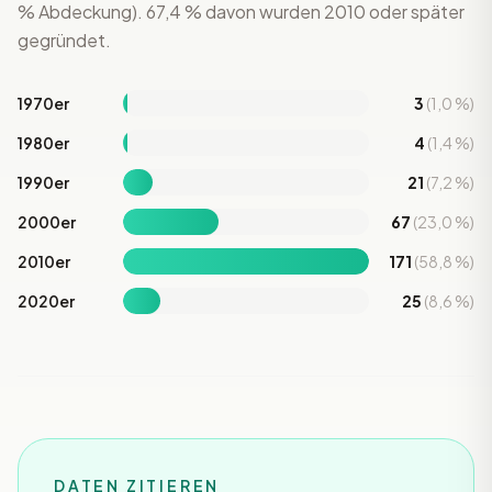
% Abdeckung). 67,4 % davon wurden 2010 oder später
gegründet.
1970er
3
(1,0 %)
1980er
4
(1,4 %)
1990er
21
(7,2 %)
2000er
67
(23,0 %)
2010er
171
(58,8 %)
2020er
25
(8,6 %)
DATEN ZITIEREN