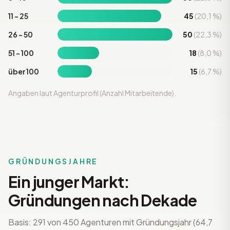
11 – 25
45
(20,1 %)
26 – 50
50
(22,3 %)
51 – 100
18
(8,0 %)
über 100
15
(6,7 %)
Angaben laut Agenturprofil (Anzahl Mitarbeitende).
GRÜNDUNGSJAHRE
Ein junger Markt:
Gründungen nach Dekade
Basis: 291 von 450 Agenturen mit Gründungsjahr (64,7