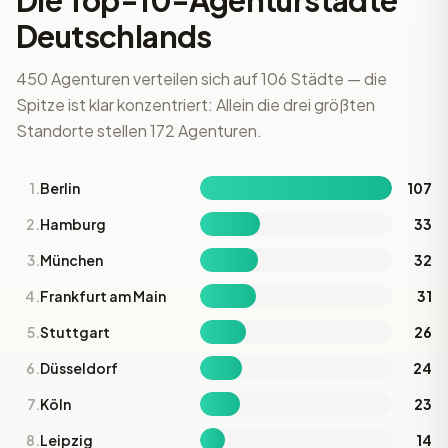
Die Top-10-Agenturstädte
Deutschlands
450 Agenturen verteilen sich auf 106 Städte — die
Spitze ist klar konzentriert: Allein die drei größten
Standorte stellen 172 Agenturen.
1.
Berlin
107
2.
Hamburg
33
3.
München
32
4.
Frankfurt am Main
31
5.
Stuttgart
26
6.
Düsseldorf
24
7.
Köln
23
8.
Leipzig
14