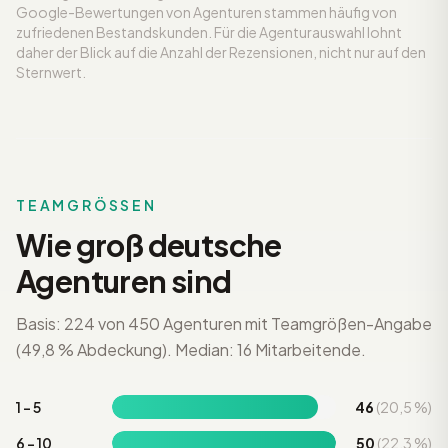
Google-Bewertungen von Agenturen stammen häufig von
zufriedenen Bestandskunden. Für die Agenturauswahl lohnt
daher der Blick auf die Anzahl der Rezensionen, nicht nur auf den
Sternwert.
TEAMGRÖSSEN
Wie groß deutsche
Agenturen sind
Basis: 224 von 450 Agenturen mit Teamgrößen-Angabe
(49,8 % Abdeckung). Median: 16 Mitarbeitende.
1 – 5
46
(20,5 %)
6 – 10
50
(22,3 %)