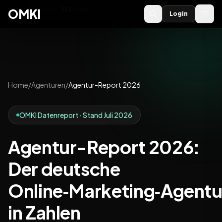
OMKI 2027
noch
223
Tage
→
OMKI
Login
Home
/
Agenturen
/
Agentur-Report 2026
OMKI Datenreport · Stand Juli 2026
Agentur-Report 2026:
Der deutsche
Online‑Marketing‑Agent
in Zahlen