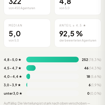
322
4,8
von 450 Agenturen
von 5,0
MEDIAN
ANTEIL ≥ 4,5 ★
5,0
92,5 %
von 5,0
der bewerteten Agenturen
4,8 – 5,0 ★
252
(78,3 %)
4,5 – 4,7 ★
46
(14,3 %)
4,0 – 4,4 ★
18
(5,6 %)
3,0 – 3,9 ★
6
(1,9 %)
unter 3,0 ★
0
(0,0 %)
Auffällig: Die Verteilung ist stark nach oben verschoben —