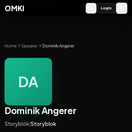
OMKI 2027
noch
223
Tage
→
OMKI
Login
Home
Speaker
Dominik Angerer
DA
Dominik Angerer
Storyblok
|
Storyblok