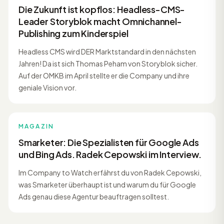
Die Zukunft ist kopflos: Headless-CMS-
Leader Storyblok macht Omnichannel-
Publishing zum Kinderspiel
Headless CMS wird DER Marktstandard in den nächsten
Jahren! Da ist sich Thomas Peham von Storyblok sicher.
Auf der OMKB im April stellte er die Company und ihre
geniale Vision vor.
MAGAZIN
Smarketer: Die Spezialisten für Google Ads
und Bing Ads. Radek Cepowski im Interview.
Im Company to Watch erfährst du von Radek Cepowski,
was Smarketer überhaupt ist und warum du für Google
Ads genau diese Agentur beauftragen solltest.