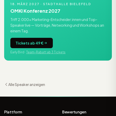
18. MÄRZ 2027 · STADTHALLE BIELEFELD
OMKI Konferenz 2027
Triff 2.000+ Marketing-Entscheider:innen und Top-
Speaker live — Vorträge, Networking und Workshops an
einem Tag.
Tickets ab 49 €
Early Bird ·
Team-Rabatt ab 3 Tickets
Alle Speaker anzeigen
Plattform
Bewertungen