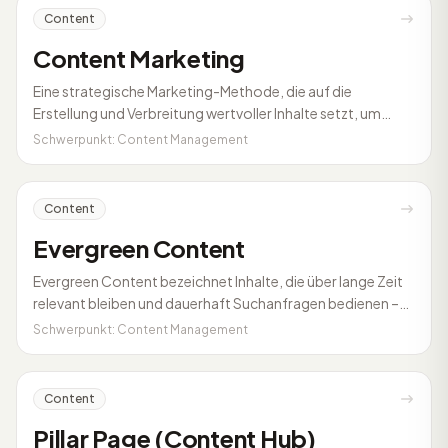
Content
Content Marketing
Eine strategische Marketing-Methode, die auf die
Erstellung und Verbreitung wertvoller Inhalte setzt, um
Zielgruppen anzuziehen.
Schwerpunkt: Content Management
Content
Evergreen Content
Evergreen Content bezeichnet Inhalte, die über lange Zeit
relevant bleiben und dauerhaft Suchanfragen bedienen –
etwa Anleitungen, Definitionen oder Grundlagenartikel. Im
Schwerpunkt: Content Management
Gegensatz zu tagesaktuellen News verliert Evergreen
Content kaum an Wert, braucht aber regelmäßige Pflege,
damit Fakten und Beispiele aktuell bleiben.
Content
Pillar Page (Content Hub)