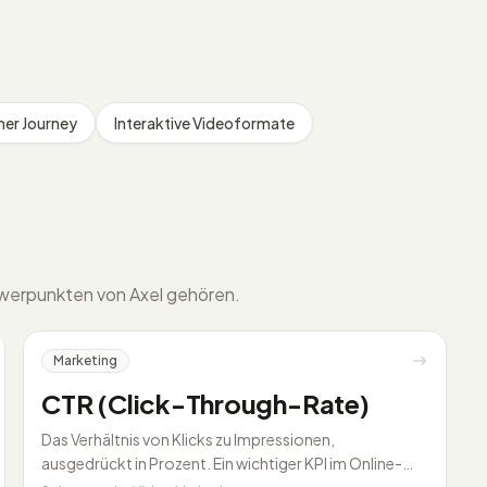
er Journey
Interaktive Videoformate
hwerpunkten von Axel gehören.
Marketing
CTR (Click-Through-Rate)
Das Verhältnis von Klicks zu Impressionen,
ausgedrückt in Prozent. Ein wichtiger KPI im Online-