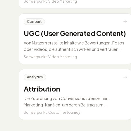
Zielgruppen anzuziehen.
Schwerpunkt: Video Marketing
Content
UGC (User Generated Content)
Von Nutzern erstellte Inhalte wie Bewertungen, Fotos
oder Videos, die authentisch wirken und Vertrauen
schaffen.
Schwerpunkt: Video Marketing
Analytics
Attribution
Die Zuordnung von Conversions zu einzelnen
Marketing-Kanälen, um deren Beitrag zum
Gesamterfolg zu bewerten.
Schwerpunkt: Customer Journey