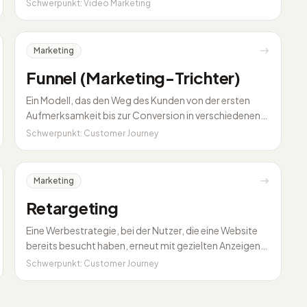
Marketing.
Schwerpunkt: Video Marketing
Marketing
Funnel (Marketing-Trichter)
Ein Modell, das den Weg des Kunden von der ersten
Aufmerksamkeit bis zur Conversion in verschiedenen
Phasen abbildet.
Schwerpunkt: Customer Journey
Marketing
Retargeting
Eine Werbestrategie, bei der Nutzer, die eine Website
bereits besucht haben, erneut mit gezielten Anzeigen
angesprochen werden.
Schwerpunkt: Customer Journey