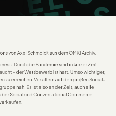
sions von Axel Schmoldt aus dem OMKI Archiv.
ss. Durch die Pandemie sind in kurzer Zeit
aucht – der Wettbewerb ist hart. Umso wichtiger,
en zu erreichen. Vor allem auf den großen Social-
ppe nah. Es ist also an der Zeit, auch alle
 über Social und Conversational Commerce
 verkaufen.