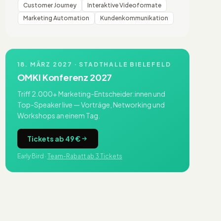
Customer Journey
Interaktive Videoformate
Marketing Automation
Kundenkommunikation
18. MÄRZ 2027 · STADTHALLE BIELEFELD
OMKI Konferenz 2027
Triff 2.000+ Marketing-Entscheider:innen und
Top-Speaker live — Vorträge, Networking und
Workshops an einem Tag.
Tickets ab 49 €
Early Bird ·
Team-Rabatt ab 3 Tickets