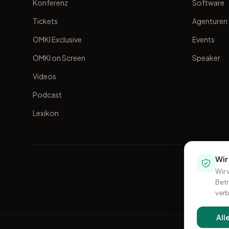
Konferenz
Software
Tickets
Agenturen
OMKI Exclusive
Events
OMKI on Screen
Speaker
Videos
Podcast
Lexikon
Wir
Wir 
Betr
verb
All