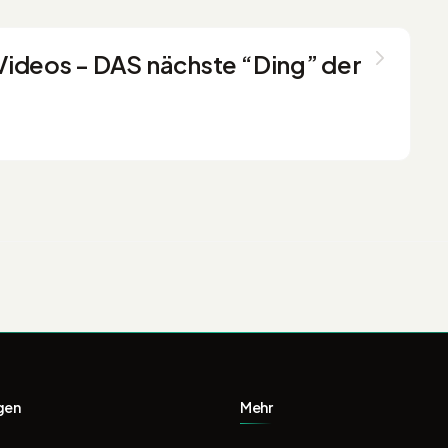
 Videos - DAS nächste “Ding” der
gen
Mehr