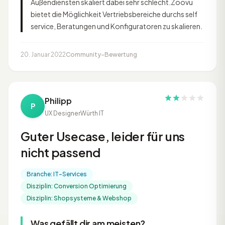
Außendiensten skaliert dabei sehr schlecht.Zoovu
bietet die Möglichkeit Vertriebsbereiche durchs self
service, Beratungen und Konfiguratoren zu skalieren.
20. Januar 2022
Community-Bewertung
Philipp
P
UX Designer
Würth IT
Guter Usecase, leider für uns
nicht passend
Branche: IT-Services
Disziplin: Conversion Optimierung
Disziplin: Shopsysteme & Webshop
Was gefällt dir am meisten?