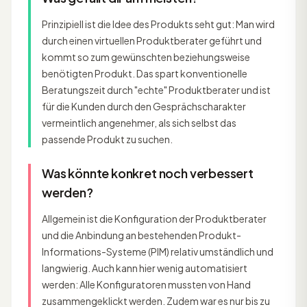
Prinzipiell ist die Idee des Produkts seht gut: Man wird
durch einen virtuellen Produktberater geführt und
kommt so zum gewünschten beziehungsweise
benötigten Produkt. Das spart konventionelle
Beratungszeit durch "echte" Produktberater und ist
für die Kunden durch den Gesprächscharakter
vermeintlich angenehmer, als sich selbst das
passende Produkt zu suchen.
Was könnte konkret noch verbessert
werden?
Allgemein ist die Konfiguration der Produktberater
und die Anbindung an bestehenden Produkt-
Informations-Systeme (PIM) relativ umständlich und
langwierig. Auch kann hier wenig automatisiert
werden: Alle Konfiguratoren mussten von Hand
zusammengeklickt werden. Zudem war es nur bis zu