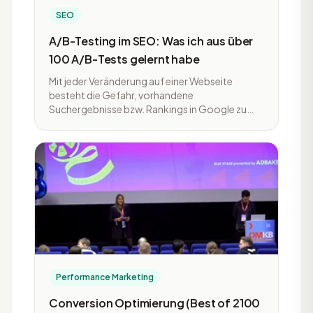
SEO
A/B-Testing im SEO: Was ich aus über
100 A/B-Tests gelernt habe
Mit jeder Veränderung auf einer Webseite
besteht die Gefahr, vorhandene
Suchergebnisse bzw. Rankings in Google zu
verschlechtern. Umso wichtiger ist es,
Anpassungen vorher zu testen.
Aussagekräftige und statistisch saubere A/B-
Test sind bei der Conversion-Optimierung
sowie in der bezahlten Werbung nichts Neues,
werden im SEO aber recht selten genutzt. Ein
Grund mehr, sich solche Split-Tests und deren
Ergebnisse genauer anzusehen. Zusammen mit
unseren Kunden haben wir bei Semrush mehrere
hunde
Performance Marketing
Conversion Optimierung (Best of 2100