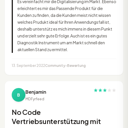
Es vereinfacht mir die Digitalisierung im Markt. Ebenso
erleichtert es mir das Passende Produkt für die
Kunden zu finden, da die Kunden meist nicht wissen
welches Prudukt ideal für Ihren Anwendungsfall ist,
deshalb unterstütz es mich immens in diesem Punkt
und erzielt sehr gute Erfolge.Auch ist es ein gutes
Diagnostik Instrument um am Markt schnell den
aktuellen Stand zu ermittel.
13. September 2022
Community-Bewertung
Benjamin
B
MD
Fyrfeed
No Code
Vertriebsunterstützung mit