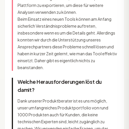
Plattform zu exportieren, um diese für weitere
Analysen verwenden zu können.
Beim Einsatz eines neuen Tools können am Anfang
sicherlich Verständnisprobleme auftreten,
insbesondere wenn es um die Details geht. Allerdings
konnten wir durch die Unterstützung unseres
Ansprechpartners diese Probleme schnell lösen und
haben in kurzer Zeit gelernt, wie man das Tool effektiv
einsetzt. Daher gibt es eigentlich nichts zu
beanstanden.
Welche Herausforderungen löst du
damit?
Dank unserer Produktberater ist es uns möglich,
unser umfangreiches Produktportfolio von rund
1000 Produkten auch für Kunden, die keine
technischen Experten sind, leicht zugänglich zu
machen. Wir verwenden einfache Fragen, um das