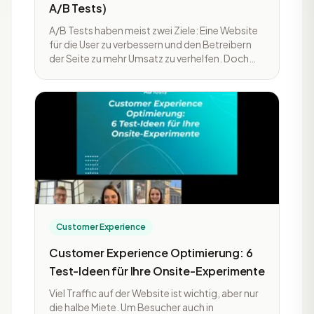
A/B Tests)
A/B Tests haben meist zwei Ziele: Eine Website
für die User zu verbessern und den Betreibern
der Seite zu mehr Umsatz zu verhelfen. Doch
was macht einen guten Test aus, wie kommt
man auf zielführende Hypothesen und welche
Ideen kann man sich von anderen abschauen?
Anhand zahlreicher Beispiele von Tests bei
großen eCommerce Playern zeigen wir dir, mit
welchen psychologischen Kniffen du deine User
begeistern kannst. Natürlich Hands-On mit
echten Ergebnissen und Uplifts aus den letzten
12 Jahren Co
Customer Experience
Customer Experience Optimierung: 6
Test-Ideen für Ihre Onsite-Experimente
Viel Traffic auf der Website ist wichtig, aber nur
die halbe Miete. Um Besucher auch in