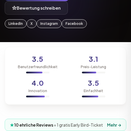
Bewertung schreiben
LinkedIn
X
Instagram
Facebook
3.5
3.1
Benutzerfreundlichkeit
Preis-Leistung
4.0
3.5
Innovation
Einfachheit
10 ehrliche Reviews
= 1 gratis Early Bird-Ticket
Mehr →