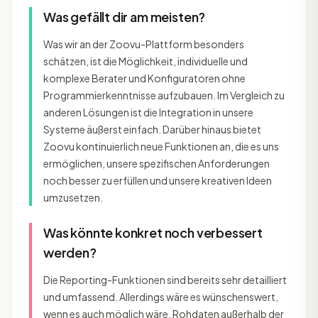
Was gefällt dir am meisten?
Was wir an der Zoovu-Plattform besonders
schätzen, ist die Möglichkeit, individuelle und
komplexe Berater und Konfiguratoren ohne
Programmierkenntnisse aufzubauen. Im Vergleich zu
anderen Lösungen ist die Integration in unsere
Systeme äußerst einfach. Darüber hinaus bietet
Zoovu kontinuierlich neue Funktionen an, die es uns
ermöglichen, unsere spezifischen Anforderungen
noch besser zu erfüllen und unsere kreativen Ideen
umzusetzen.
Was könnte konkret noch verbessert
werden?
Die Reporting-Funktionen sind bereits sehr detailliert
und umfassend. Allerdings wäre es wünschenswert,
wenn es auch möglich wäre, Rohdaten außerhalb der