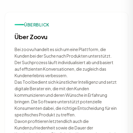
ÜBERBLICK
Über Zoovu
Bei zoovu handelt es sich um eine Plattform, die
Kunden bei der Suche nach Produkten unterstützt.
Der Suchprozess läuft individualisiert ab und basiert
auf effizienten Konversationen, die zugleich das
Kundenerlebnis verbessern.
Das Tool bedient sich künstlicher Intelligenz und setzt
digitale Berater ein, die mit den Kunden
kommunizieren und deren Wünsche in Erfahrung
bringen. Die Software unterstützt potenzielle
Konsumenten dabei, die richtige Entscheidung für ein
spezifisches Produkt zu treffen.
Davon profitieren letztendlich auch die
Kundenzufriedenheit sowie die Dauer der