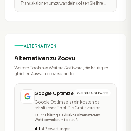
Transaktionen umzuwandeln sollten Sie Ihre
Customer Experience kontinuierlich testen und
optimieren. Marc Secrest von AB Tasty teilt 6
Testideen, mit denen die Kunden Ihre Onsite-
Conversions steigern konnten.
ALTERNATIVEN
Alternativen zu Zoovu
Weitere Tools aus Weitere Software, die häufig im
gleichen Auswahlprozess landen.
Google Optimize
Weitere Software
Google Optimize ist ein kostenlos
erhältliches Tool. Die Gratisversion
erhält ein Basis Testing-Paket mit
Taucht häufig als direkte Alternative im
folgenden Funktionen, die Möglichkeit
Wettbewerbsumfeld auf.
A/B Tests durchzuführen, eine
4.1
·
4 Bewertungen